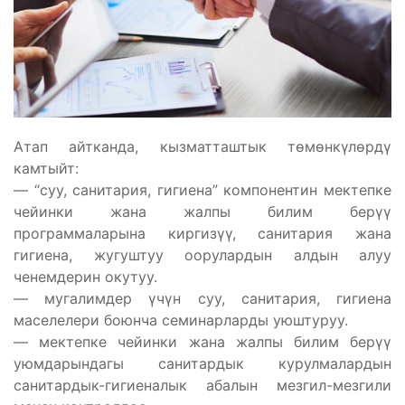
Атап айтканда, кызматташтык төмөнкүлөрдү
камтыйт:
— “суу, санитария, гигиена” компонентин мектепке
чейинки жана жалпы билим берүү
программаларына киргизүү, санитария жана
гигиена, жугуштуу оорулардын алдын алуу
ченемдерин окутуу.
— мугалимдер үчүн суу, санитария, гигиена
маселелери боюнча семинарларды уюштуруу.
— мектепке чейинки жана жалпы билим берүү
уюмдарындагы санитардык курулмалардын
санитардык-гигиеналык абалын мезгил-мезгили