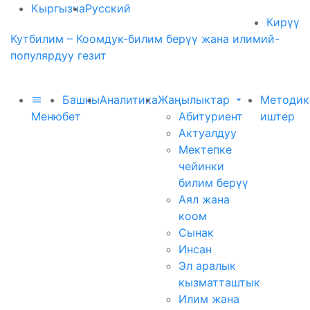
Кыргызча
Русский
Кирүү
Кутбилим – Коомдук-билим берүү жана илимий-
популярдуу гезит
Башкы
Аналитика
Жаңылыктар
Методик
Меню
бет
Абитуриент
иштер
Актуалдуу
Мектепке
чейинки
билим берүү
Аял жана
коом
Сынак
Инсан
Эл аралык
кызматташтык
Илим жана