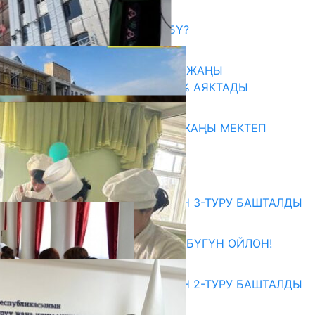
Акыркы жаңылыктар
САЛТТУУ БИЛИМ ӨЗГӨРӨБҮ?
06.08.2026
ТАЛАСТА УНИВЕРСИТЕТТИН ЖАҢЫ
КАМПУСУНУН КУРУЛУШУ 75% АЯКТАДЫ
06.08.2026
ОШТОГУ СЫРТ АЙЫЛЫНДА ЖАҢЫ МЕКТЕП
КУРУЛУУДА
06.08.2026
Абитуриент
ЖОЖДОРГО КАБЫЛ АЛУУНУН 3-ТУРУ БАШТАЛДЫ
27.07.2026
ӨЗҮҢДҮН КЕЛЕЧЕГИҢ ҮЧҮН БҮГҮН ОЙЛОН!
20.07.2026
ЖОЖДОРГО КАБЫЛ АЛУУНУН 2-ТУРУ БАШТАЛДЫ
20.07.2026