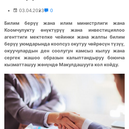
03.04.2023
0
Билим берүү жана илим министрлиги жана
Коомчулукту өнүктүрүү жана инвестициялоо
агенттиги мектепке чейинки жана жалпы билим
берүү уюмдарында коопсуз окутуу чөйрөсүн түзүү,
окуучулардын ден соолугун камсыз кылуу жана
сергек жашоо образын калыптандыруу боюнча
кызматташуу жөнүндө Макулдашууга кол койду.