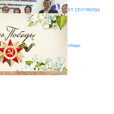
Медиа
СУЗАКТА 750 ОРУНДУУ МЕКТЕП СЕНТЯБРДА
ПАЙДАЛАНУУГА БЕРИЛЕТ
07.08.2025
Улуу Жеңиштин жандуу сөзү
29.04.2025
Награды в преддверии Дня Победы
29.04.2025