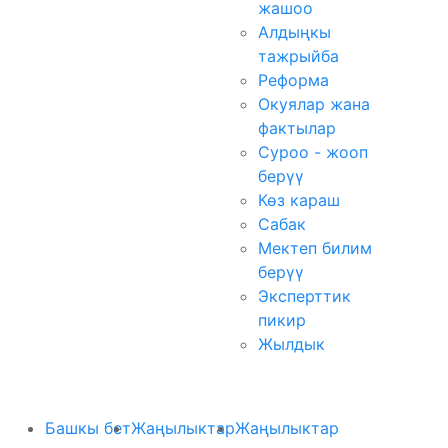
жашоо
Алдыңкы
тажрыйба
Реформа
Окуялар жана
фактылар
Суроо - жооп
берүү
Көз караш
Сабак
Мектеп билим
берүү
Эксперттик
пикир
Жылдык
Башкы бет
Жаңылыктар
Жаңылыктар