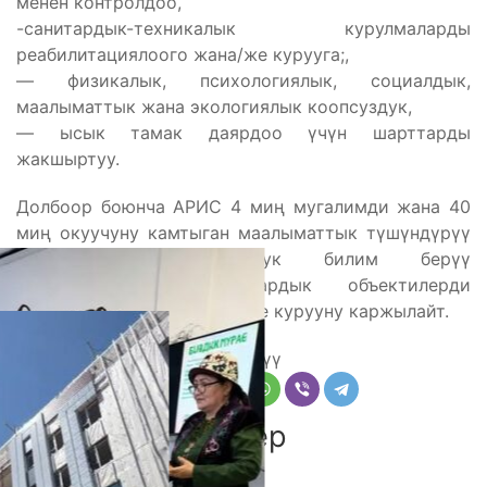
менен контролдоо,
-санитардык-техникалык курулмаларды
реабилитациялоого жана/же курууга;,
— физикалык, психологиялык, социалдык,
маалыматтык жана экологиялык коопсуздук,
— ысык тамак даярдоо үчүн шарттарды
жакшыртуу.
Долбоор боюнча АРИС 4 миң мугалимди жана 40
миң окуучуну камтыган маалыматтык түшүндүрүү
иштерин, 99 пилоттук билим берүү
мекемелериндеги санитардык объектилерди
реабилитациялоону жана/же курууну каржылайт.
Бөлүшүү
Комментарийлер