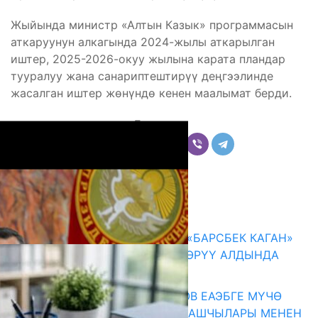
Жыйында министр «Алтын Казык» программасын
аткаруунун алкагында 2024-жылы аткарылган
иштер, 2025-2026-окуу жылына карата пландар
тууралуу жана санариптештирүү деңгээлинде
жасалган иштер жөнүндө кенен маалымат берди.
Бөлүшүү
Комментарийлер
Акыркы жаңылыктар
КЫРГЫЗ ТАРЫХЫ ТАСМАДА: «БАРСБЕК КАГАН»
КӨРКӨМ ТАСМАСЫ ЖАРЫК КӨРҮҮ АЛДЫНДА
07.08.2026
ПРЕЗИДЕНТ САДЫР ЖАПАРОВ ЕАЭБГЕ МҮЧӨ
МАМЛЕКЕТТЕРДИН ӨКМӨТ БАШЧЫЛАРЫ МЕНЕН