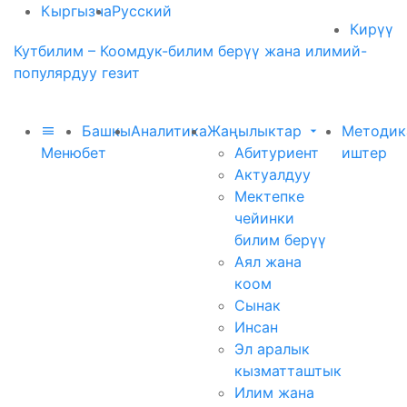
Кыргызча
Русский
Кирүү
Кутбилим – Коомдук-билим берүү жана илимий-
популярдуу гезит
Башкы
Аналитика
Жаңылыктар
Методик
Меню
бет
Абитуриент
иштер
Актуалдуу
Мектепке
чейинки
билим берүү
Аял жана
коом
Сынак
Инсан
Эл аралык
кызматташтык
Илим жана