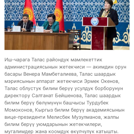
Иш-чарага Талас райондук мамлекеттик
администрациясынын жетекчиси — акимдин орун
басары Венера Мамбеталиева, Талас шаардык
мэриясынын аппарат жетекчиси Эрмек Окенов,
Талас облустук билим берүү усулдук борборунун
директору Салтанат Бейшенова, Талас шаардык
билим берүү бөлүмүнүн башчысы Турдубек
Момоконов, Кыргыз билим берүү академиясынын
вице-президенти Мелисбек Музулманов, жалпы
билим берүү уюмдарынын жетекчилери,
мугалимдер жана коомдук өкүлчүлүк катышты.