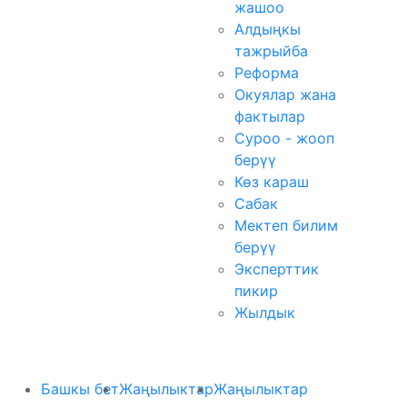
жашоо
Алдыңкы
тажрыйба
Реформа
Окуялар жана
фактылар
Суроо - жооп
берүү
Көз караш
Сабак
Мектеп билим
берүү
Эксперттик
пикир
Жылдык
Башкы бет
Жаңылыктар
Жаңылыктар