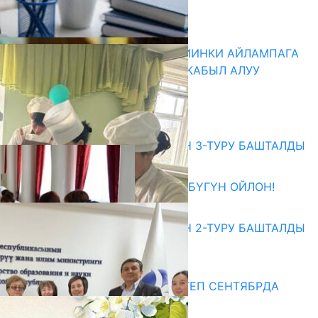
ЖОЛУГУШТУ
07.08.2026
ДИРЕКТОРЛОР РЕЗЕРВИ: КИЙИНКИ АЙЛАМПАГА
ЭЛЕКТРОНДУК АРЫЗДАРДЫ КАБЫЛ АЛУУ
БАШТАЛАТ
07.08.2026
Абитуриент
ЖОЖДОРГО КАБЫЛ АЛУУНУН 3-ТУРУ БАШТАЛДЫ
27.07.2026
ӨЗҮҢДҮН КЕЛЕЧЕГИҢ ҮЧҮН БҮГҮН ОЙЛОН!
20.07.2026
ЖОЖДОРГО КАБЫЛ АЛУУНУН 2-ТУРУ БАШТАЛДЫ
20.07.2026
Медиа
СУЗАКТА 750 ОРУНДУУ МЕКТЕП СЕНТЯБРДА
ПАЙДАЛАНУУГА БЕРИЛЕТ