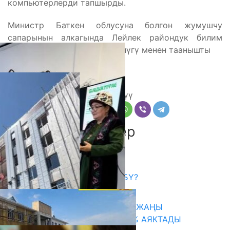
компьютерлерди тапшырды.
Министр Баткен облусуна болгон жумушчу
сапарынын алкагында Лейлек райондук билим
берүү бөлүмүнүн ишмердүүлүгү менен таанышты
Бөлүшүү
Комментарийлер
Акыркы жаңылыктар
САЛТТУУ БИЛИМ ӨЗГӨРӨБҮ?
06.08.2026
ТАЛАСТА УНИВЕРСИТЕТТИН ЖАҢЫ
КАМПУСУНУН КУРУЛУШУ 75% АЯКТАДЫ