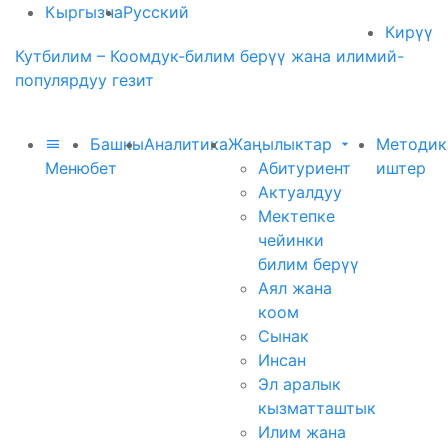
Кыргызча
Русский
Кирүү
Кутбилим – Коомдук-билим берүү жана илимий-
популярдуу гезит
Башкы
Аналитика
Жаңылыктар
Методик
Меню
бет
Абитуриент
иштер
Актуалдуу
Мектепке
чейинки
билим берүү
Аял жана
коом
Сынак
Инсан
Эл аралык
кызматташтык
Илим жана