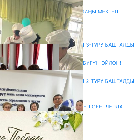
06.08.2026
ОШТОГУ СЫРТ АЙЫЛЫНДА ЖАҢЫ МЕКТЕП
КУРУЛУУДА
06.08.2026
Абитуриент
ЖОЖДОРГО КАБЫЛ АЛУУНУН 3-ТУРУ БАШТАЛДЫ
27.07.2026
ӨЗҮҢДҮН КЕЛЕЧЕГИҢ ҮЧҮН БҮГҮН ОЙЛОН!
20.07.2026
ЖОЖДОРГО КАБЫЛ АЛУУНУН 2-ТУРУ БАШТАЛДЫ
20.07.2026
Медиа
СУЗАКТА 750 ОРУНДУУ МЕКТЕП СЕНТЯБРДА
ПАЙДАЛАНУУГА БЕРИЛЕТ
07.08.2025
Улуу Жеңиштин жандуу сөзү
29.04.2025