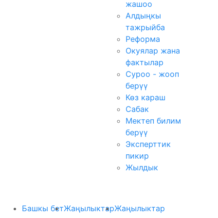
жашоо
Алдыңкы
тажрыйба
Реформа
Окуялар жана
фактылар
Суроо - жооп
берүү
Көз караш
Сабак
Мектеп билим
берүү
Эксперттик
пикир
Жылдык
Башкы бет
Жаңылыктар
Жаңылыктар