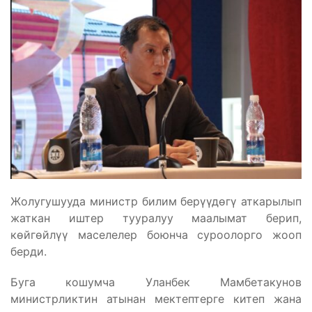
Жолугушууда министр билим берүүдөгү аткарылып
жаткан иштер тууралуу маалымат берип,
көйгөйлүү маселелер боюнча суроолорго жооп
берди.
Буга кошумча Уланбек Мамбетакунов
министрликтин атынан мектептерге китеп жана