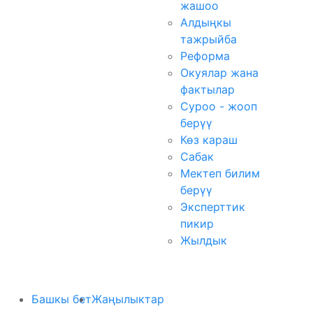
жашоо
Алдыңкы
тажрыйба
Реформа
Окуялар жана
фактылар
Суроо - жооп
берүү
Көз караш
Сабак
Мектеп билим
берүү
Эксперттик
пикир
Жылдык
Башкы бет
Жаңылыктар