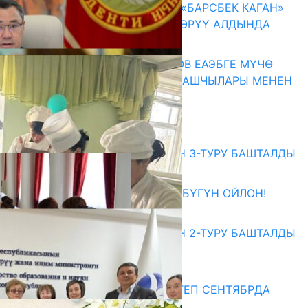
КЫРГЫЗ ТАРЫХЫ ТАСМАДА: «БАРСБЕК КАГАН»
КӨРКӨМ ТАСМАСЫ ЖАРЫК КӨРҮҮ АЛДЫНДА
07.08.2026
ПРЕЗИДЕНТ САДЫР ЖАПАРОВ ЕАЭБГЕ МҮЧӨ
МАМЛЕКЕТТЕРДИН ӨКМӨТ БАШЧЫЛАРЫ МЕНЕН
ЖОЛУГУШТУ
07.08.2026
Абитуриент
ЖОЖДОРГО КАБЫЛ АЛУУНУН 3-ТУРУ БАШТАЛДЫ
27.07.2026
ӨЗҮҢДҮН КЕЛЕЧЕГИҢ ҮЧҮН БҮГҮН ОЙЛОН!
20.07.2026
ЖОЖДОРГО КАБЫЛ АЛУУНУН 2-ТУРУ БАШТАЛДЫ
20.07.2026
Медиа
СУЗАКТА 750 ОРУНДУУ МЕКТЕП СЕНТЯБРДА
ПАЙДАЛАНУУГА БЕРИЛЕТ