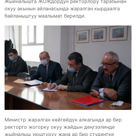
Жыйналышта ЖОЖдордун ректорлору тарабынан
окуу акынын айланасында жаралган кырдаалга
байланыштуу маалымат берилди.
Министр жаралган көйгөйдүн алкагында ар бир
ректорго жогорку окуу жайдын деңгээлинде
жыйналыш уюштуруу жана ар бир студентке