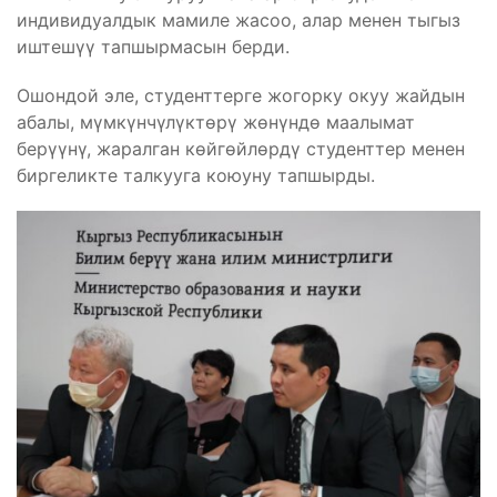
индивидуалдык мамиле жасоо, алар менен тыгыз
иштешүү тапшырмасын берди.
Ошондой эле, студенттерге жогорку окуу жайдын
абалы, мүмкүнчүлүктөрү жөнүндө маалымат
берүүнү, жаралган көйгөйлөрдү студенттер менен
биргеликте талкууга коюуну тапшырды.