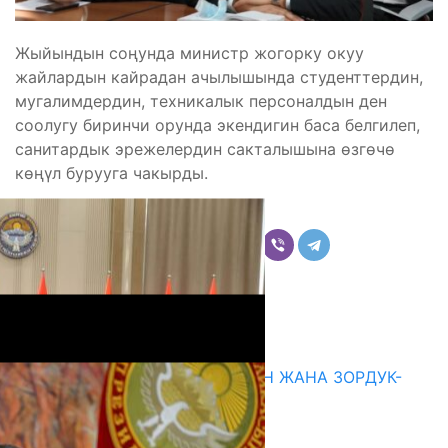
Жыйындын соңунда министр жогорку окуу
жайлардын кайрадан ачылышында студенттердин,
мугалимдердин, техникалык персоналдын ден
соолугу биринчи орунда экендигин баса белгилеп,
санитардык эрежелердин сакталышына өзгөчө
көңүл бурууга чакырды.
Бөлүшүү
Комментарийлер
Акыркы жаңылыктар
ГЕНДЕРДИК БАСМЫРЛООДОН ЖАНА ЗОРДУК-
ЗОМБУЛУКТАН КОРГОО
07.08.2026