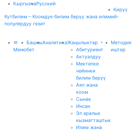
Кыргызча
Русский
Кирүү
Кутбилим – Коомдук-билим берүү жана илимий-
популярдуу гезит
Башкы
Аналитика
Жаңылыктар
Методик
Меню
бет
Абитуриент
иштер
Актуалдуу
Мектепке
чейинки
билим берүү
Аял жана
коом
Сынак
Инсан
Эл аралык
кызматташтык
Илим жана