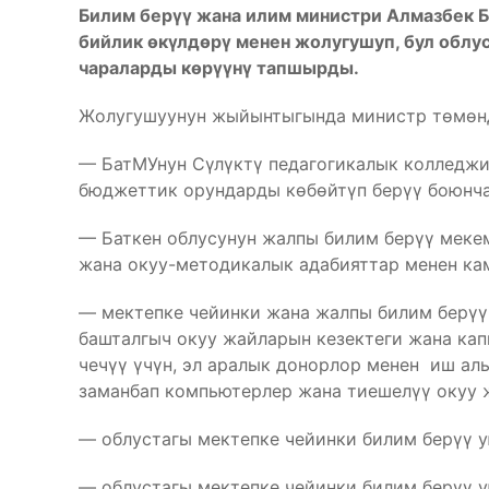
Билим берүү жана илим министри Алмазбек 
бийлик өкүлдөрү менен жолугушуп, бул облу
чараларды көрүүнү тапшырды.
Жолугушуунун жыйынтыгында министр төмөн
— БатМУнун Сүлүктү педагогикалык колледжи
бюджеттик орундарды көбөйтүп берүү боюнча
— Баткен облусунун жалпы билим берүү мекем
жана окуу-методикалык адабияттар менен ка
— мектепке чейинки жана жалпы билим берүү
башталгыч окуу жайларын кезектеги жана ка
чечүү үчүн, эл аралык донорлор менен иш ал
заманбап компьютерлер жана тиешелүү окуу 
— облустагы мектепке чейинки билим берүү 
— облустагы мектепке чейинки билим берүү 