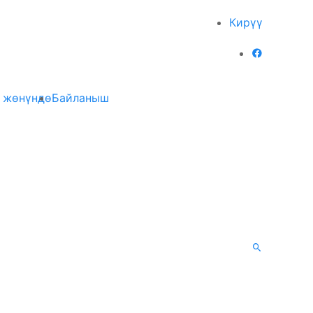
Кирүү
 жөнүндө
Байланыш