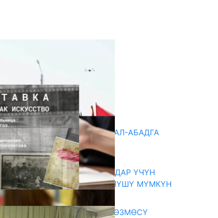
кыркы жаңылыктар
«БИРИМДИК КЕРБЕНИ» ЖАЛАЛ-АБАДГА
КЕЛДИ
07.08.2026
КОРРУПЦИЯНЫ КАБАРЛАГАНДАР ҮЧҮН
КОРГОО ЧАРАЛАРЫ КҮЧӨТҮЛҮШҮ МҮМКҮН
07.08.2026
«АРХИВ – ИСКУССТВО» КӨРГӨЗМӨСҮ