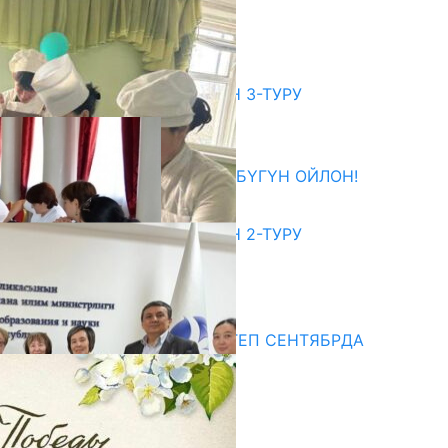
АЧЫЛАТ
07.08.2026
битуриент
ЖОЖДОРГО КАБЫЛ АЛУУНУН 3-ТУРУ
БАШТАЛДЫ
27.07.2026
ӨЗҮҢДҮН КЕЛЕЧЕГИҢ ҮЧҮН БҮГҮН ОЙЛОН!
20.07.2026
ЖОЖДОРГО КАБЫЛ АЛУУНУН 2-ТУРУ
БАШТАЛДЫ
20.07.2026
едиа
СУЗАКТА 750 ОРУНДУУ МЕКТЕП СЕНТЯБРДА
ПАЙДАЛАНУУГА БЕРИЛЕТ
07.08.2025
Улуу Жеңиштин жандуу сөзү
29.04.2025