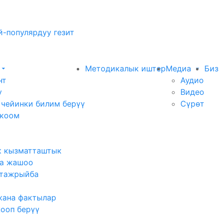
-популярдуу гезит
Методикалык иштер
Медиа
Биз
нт
Аудио
у
Видео
 чейинки билим берүү
Сүрөт
 коом
к кызматташтык
а жашоо
тажрыйба
жана фактылар
жооп берүү