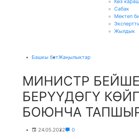
Көз кара
Сабак
Мектеп б
Экспертт
Жылдык
Башкы бет
Жаңылыктар
МИНИСТР БЕЙШЕ
БЕРҮҮДӨГҮ КӨЙ
БОЮНЧА ТАПШЫ
24.05.2022
0