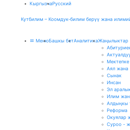
Кыргызча
Русский
Кутбилим – Коомдук-билим берүү жана илимий
Меню
Башкы бет
Аналитика
Жаңылыктар
Абитурие
Актуалду
Мектепке
Аял жана
Сынак
Инсан
Эл аралы
Илим жан
Алдыңкы 
Реформа
Окуялар 
Суроо - 