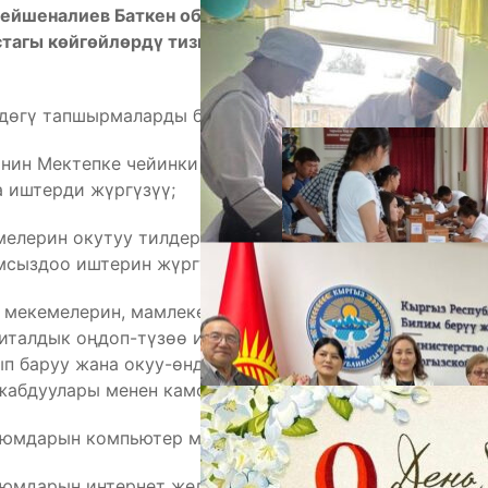
Бейшеналиев Баткен облусунун жергиликтүү
стагы көйгөйлөрдү тизмектеп, тиешелүү
А
дөгү тапшырмаларды берди:
нин Мектепке чейинки билим берүү адистигине
 иштерди жүргүзүү;
елерин окутуу тилдерине ылайык, окуу китептери
мсыздоо иштерин жүргүзүү;
 мекемелерин, мамлекеттик кесиптик орто жана
питалдык оңдоп-түзөө иштери боюнча көйгөйдү
М
ып баруу жана окуу-өндүрүштүк устаканаларды
жабдуулары менен камсыздоо;
уюмдарын компьютер менен камсыздоо;
уюмдарын интернет желесине туташтыруу;