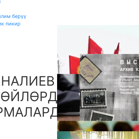
ш
илим берүү
ик пикир
НАЛИЕВ БИЛИМ
А
ГӨЙЛӨРДҮ ЧЕЧҮҮ
РМАЛАРДЫ БЕРДИ