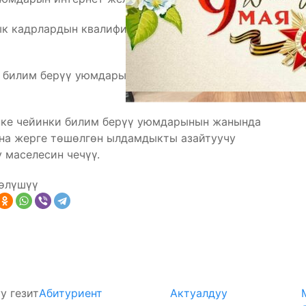
ык кадрлардын квалификациясын жогорулатуу
 билим берүү уюмдарынын суу менен камсыздоо
пке чейинки билим берүү уюмдарынын жанында
на жерге төшөлгөн ылдамдыкты азайтуучу
 маселесин чечүү.
өлүшүү
у гезит
Абитуриент
Актуалдуу