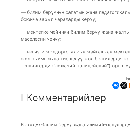
— билим берүүнүн сапатын жана педагогикал
боюнча зарыл чараларды көрүү;
— мектепке чейинки билим берүү жана жалпы
маселесин чечүү;
— негизги жолдорго жакын жайгашкан мекте
жол кыймылына тиешелүү жол белгилерди жа
тепкичтерди (“лежачий полицейский”) орнотуу
Б
Комментарийлер
Коомдук-билим берүү жана илимий-популярду