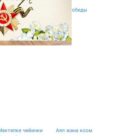
Награды в преддверии Дня Победы
29.04.2025
Мектепке чейинки
Аял жана коом