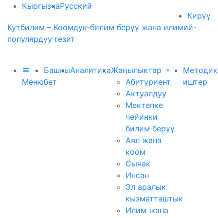
Кыргызча
Русский
Кирүү
Кутбилим – Коомдук-билим берүү жана илимий-
популярдуу гезит
Башкы
Аналитика
Жаңылыктар
Методик
Меню
бет
Абитуриент
иштер
Актуалдуу
Мектепке
чейинки
билим берүү
Аял жана
коом
Сынак
Инсан
Эл аралык
кызматташтык
Илим жана