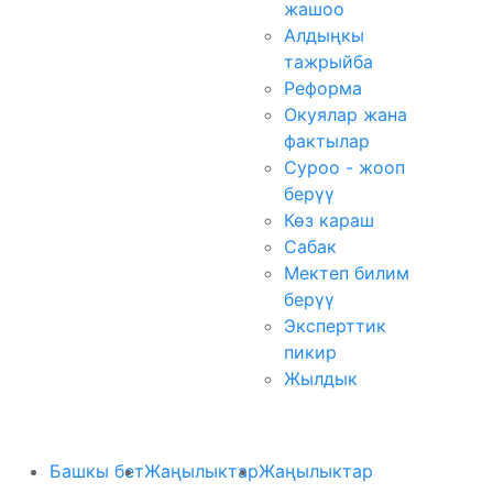
жашоо
Алдыңкы
тажрыйба
Реформа
Окуялар жана
фактылар
Суроо - жооп
берүү
Көз караш
Сабак
Мектеп билим
берүү
Эксперттик
пикир
Жылдык
Башкы бет
Жаңылыктар
Жаңылыктар