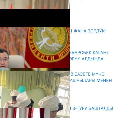
Комментарийлер
Акыркы жаңылыктар
ГЕНДЕРДИК БАСМЫРЛООДОН ЖАНА ЗОРДУК-
ЗОМБУЛУКТАН КОРГОО
07.08.2026
КЫРГЫЗ ТАРЫХЫ ТАСМАДА: «БАРСБЕК КАГАН»
КӨРКӨМ ТАСМАСЫ ЖАРЫК КӨРҮҮ АЛДЫНДА
07.08.2026
ПРЕЗИДЕНТ САДЫР ЖАПАРОВ ЕАЭБГЕ МҮЧӨ
МАМЛЕКЕТТЕРДИН ӨКМӨТ БАШЧЫЛАРЫ МЕНЕН
ЖОЛУГУШТУ
07.08.2026
Абитуриент
ЖОЖДОРГО КАБЫЛ АЛУУНУН 3-ТУРУ БАШТАЛДЫ
27.07.2026