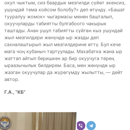
окуп чыктым, сиз баардык мезгилди сүйөт экенсиз,
ушундай тема койсом болобу?» деп өтүндү. «Башат
тууралуу жомок» чыгармасы менен башталып,
окуучуларды табиятты булгабоого чакырык
таштады. Анан ушул табиятты сүйгөн кыз ушундай
жыл мезгилдери жөнүндө ыр жазды деп
сахналаштырып жыл мезгилдерине өттү. Бул кече
мага чоң кубаныч тартуулады. Махабатка жана ыр
жаттап айтып беришкен ар бир окуучуга терең
ыраазычылык билдирем. Баса, мен жөнүндө ыр
жазган окуучулар да жүрөгүмдү жылытты, — дейт
автор.
Г.А., “КБ”
Бөлүшүү