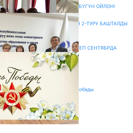
ӨЗҮҢДҮН КЕЛЕЧЕГИҢ ҮЧҮН БҮГҮН ОЙЛОН!
20.07.2026
ЖОЖДОРГО КАБЫЛ АЛУУНУН 2-ТУРУ БАШТАЛДЫ
20.07.2026
Медиа
СУЗАКТА 750 ОРУНДУУ МЕКТЕП СЕНТЯБРДА
ПАЙДАЛАНУУГА БЕРИЛЕТ
07.08.2025
Улуу Жеңиштин жандуу сөзү
29.04.2025
Награды в преддверии Дня Победы
29.04.2025