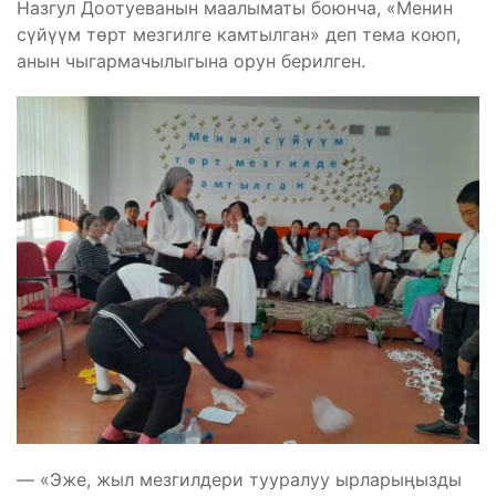
Назгул Доотуеванын маалыматы боюнча, «Менин
сүйүүм төрт мезгилге камтылган» деп тема коюп,
анын чыгармачылыгына орун берилген.
— «Эже, жыл мезгилдери тууралуу ырларыңызды