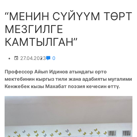
“МЕНИН СҮЙҮҮМ ТӨРТ
МЕЗГИЛГЕ
КАМТЫЛГАН”
27.04.2023
0
Профессор Айып Идинов атындагы орто
мектебинин кыргыз тили жана адабияты мугалими
Кенжебек кызы Махабат поэзия кечесин өттү.