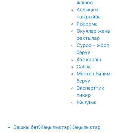
жашоо
Алдыңкы
тажрыйба
Реформа
Окуялар жана
фактылар
Суроо - жооп
берүү
Көз караш
Сабак
Мектеп билим
берүү
Эксперттик
пикир
Жылдык
Башкы бет
Жаңылыктар
Жаңылыктар