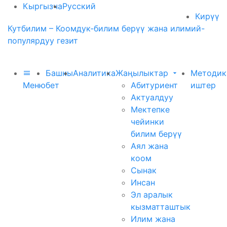
Кыргызча
Русский
Кирүү
Кутбилим – Коомдук-билим берүү жана илимий-
популярдуу гезит
Башкы
Аналитика
Жаңылыктар
Методик
Меню
бет
Абитуриент
иштер
Актуалдуу
Мектепке
чейинки
билим берүү
Аял жана
коом
Сынак
Инсан
Эл аралык
кызматташтык
Илим жана