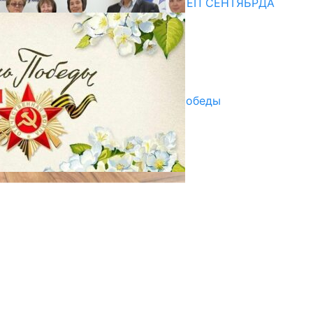
СУЗАКТА 750 ОРУНДУУ МЕКТЕП СЕНТЯБРДА
ПАЙДАЛАНУУГА БЕРИЛЕТ
07.08.2025
Улуу Жеңиштин жандуу сөзү
29.04.2025
Награды в преддверии Дня Победы
29.04.2025