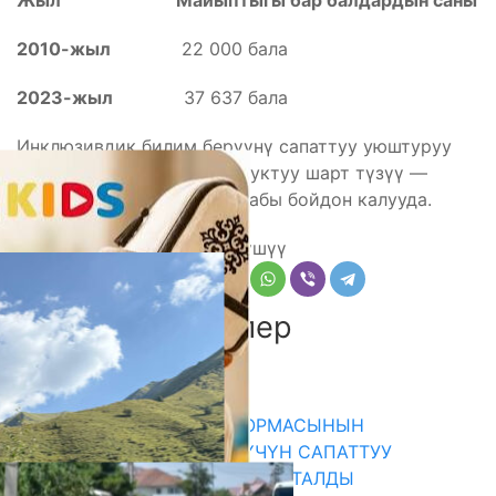
Жыл
Майыптыгы бар балдардын саны
2010-жыл
22 000 бала
2023-жыл
37 637 бала
Инклюзивдик билим берүүнү сапаттуу уюштуруу
жана ар бир балага тең укуктуу шарт түзүү —
бүгүнкү күндүн башкы талабы бойдон калууда.
Бөлүшүү
Комментарийлер
Акыркы жаңылыктар
«НУРКИДС» ЭКОПЛАТФОРМАСЫНЫН
ТААНЫТЫМЫ: БАЛДАР ҮЧҮН САПАТТУУ
КЫРГЫЗЧА КОНТЕНТ СУНУШТАЛДЫ