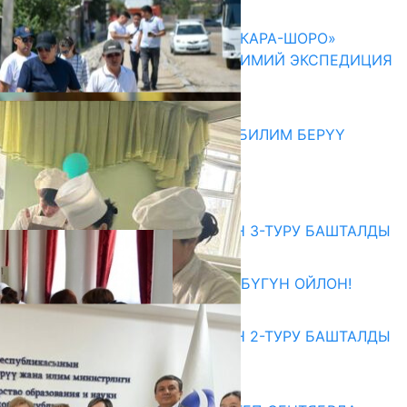
06.08.2026
ОШМУНУН ОКУТУУЧУЛАРЫ «КАРА-ШОРО»
ЖАРАТЫЛЫШ ПАРКЫНДА ИЛИМИЙ ЭКСПЕДИЦИЯ
ӨТКӨРҮШТҮ
06.08.2026
МЭР АЙБЕК ДЖУНУШАЛИЕВ БИЛИМ БЕРҮҮ
МЕКЕМЕЛЕРИН КЫДЫРДЫ
06.08.2026
Абитуриент
ЖОЖДОРГО КАБЫЛ АЛУУНУН 3-ТУРУ БАШТАЛДЫ
27.07.2026
ӨЗҮҢДҮН КЕЛЕЧЕГИҢ ҮЧҮН БҮГҮН ОЙЛОН!
20.07.2026
ЖОЖДОРГО КАБЫЛ АЛУУНУН 2-ТУРУ БАШТАЛДЫ
20.07.2026
Медиа