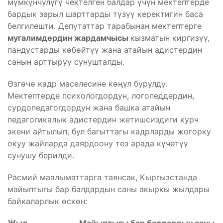
мүмкүнчүлүгү чектелген балдар үчүн мектептерде
бардык зарыл шарттарды түзүү керектигин баса
белгилешти. Депутаттар тарабынан мектептерге
мугалимдердин жардамчысы
кызматын киргизүү,
пандустарды көбөйтүү жана атайын адистердин
санын арттыруу сунушталды.
Өзгөчө кадр маселесине көңүл бурулду.
Мектептерде психологдордун, логопеддердин,
сурдопедагогдордун жана башка атайын
педагогикалык адистердин жетишсиздиги курч
экени айтылып, бул багыттагы кадрларды жогорку
окуу жайларда даярдоону тез арада күчөтүү
сунушу берилди.
Расмий маалыматтарга таянсак, Кыргызстанда
майыптыгы бар балдардын саны акыркы жылдары
байкаларлык өскөн: