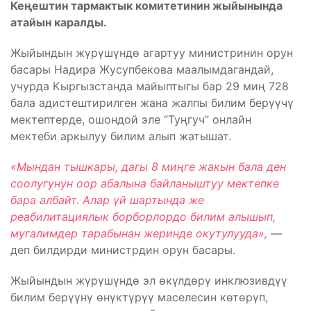
Кеңештин тармактык комитетинин жыйынында
атайын каралды.
Жыйындын жүрүшүндө агартуу министринин орун
басары Надира Жусупбекова маалымдагандай,
учурда Кыргызстанда майыптыгы бар 29 миң 728
бала адистештирилген жана жалпы билим берүүчү
мектептерде, ошондой эле “Туңгуч” онлайн
мектеби аркылуу билим алып жатышат.
«Мындан тышкары, дагы 8 миңге жакын бала ден
соолугунун оор абалына байланыштуу мектепке
бара албайт. Алар үй шартында же
реабилитациялык борборлордо билим алышып,
мугалимдер тарабынан жеринде окутулууда»,
—
деп билдирди министрдин орун басары.
Жыйындын жүрүшүндө эл өкүлдөрү инклюзивдүү
билим берүүнү өнүктүрүү маселесин көтөрүп,