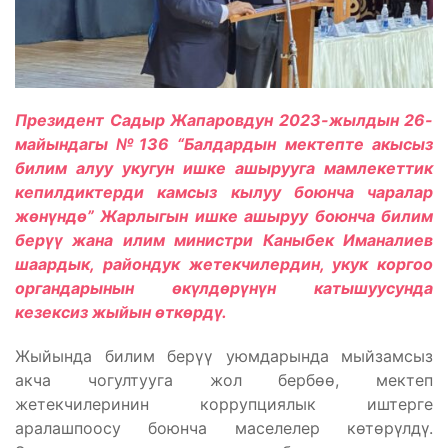
Президент Садыр Жапаровдун 2023-жылдын 26-
майындагы №136 “Балдардын мектепте акысыз
билим алуу укугун ишке ашырууга мамлекеттик
кепилдиктерди камсыз кылуу боюнча чаралар
жөнүндө” Жарлыгын ишке ашыруу боюнча билим
берүү жана илим министри Каныбек Иманалиев
шаардык, райондук жетекчилердин, укук коргоо
органдарынын өкүлдөрүнүн катышуусунда
кезексиз жыйын өткөрдү.
Жыйында билим берүү уюмдарында мыйзамсыз
акча чогултууга жол бербөө, мектеп
жетекчилеринин коррупциялык иштерге
аралашпоосу боюнча маселелер көтөрүлдү.