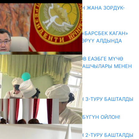
Акыркы жаңылыктар
ГЕНДЕРДИК БАСМЫРЛООДОН ЖАНА ЗОРДУК-
ЗОМБУЛУКТАН КОРГОО
07.08.2026
КЫРГЫЗ ТАРЫХЫ ТАСМАДА: «БАРСБЕК КАГАН»
КӨРКӨМ ТАСМАСЫ ЖАРЫК КӨРҮҮ АЛДЫНДА
07.08.2026
ПРЕЗИДЕНТ САДЫР ЖАПАРОВ ЕАЭБГЕ МҮЧӨ
МАМЛЕКЕТТЕРДИН ӨКМӨТ БАШЧЫЛАРЫ МЕНЕН
ЖОЛУГУШТУ
07.08.2026
Абитуриент
ЖОЖДОРГО КАБЫЛ АЛУУНУН 3-ТУРУ БАШТАЛДЫ
27.07.2026
ӨЗҮҢДҮН КЕЛЕЧЕГИҢ ҮЧҮН БҮГҮН ОЙЛОН!
20.07.2026
ЖОЖДОРГО КАБЫЛ АЛУУНУН 2-ТУРУ БАШТАЛДЫ