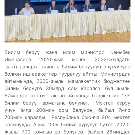
Билим берүү жана илим министри Каныбек
Иманалиев 2020-жыл менен 2023-жылдагы
фактыраларга таянып, билим берүүнүн өнүгүүсүнө
болгон иш-аракеттер тууралуу айтты. Министрдин
айтымында, 2020-жылы мамлекеттик бюджеттен
билим берүүгө 30млрд сом каралса, бул жылы
67млрдга жетти. Тактап айтканда бюджеттин 17%
билим берүү тармагына бөлүнөт. Мектеп куруу
үчүн 1млд 200млн сом бөлүнсө, быйыл 7млр
700млн каралды. Республика боюнча 204 мектеп
салынууда. Анын 100ү быйыл курулуп бүтөт. 2020-
жылы 700 компьютер бөлүнсө, быйыл 28миңден