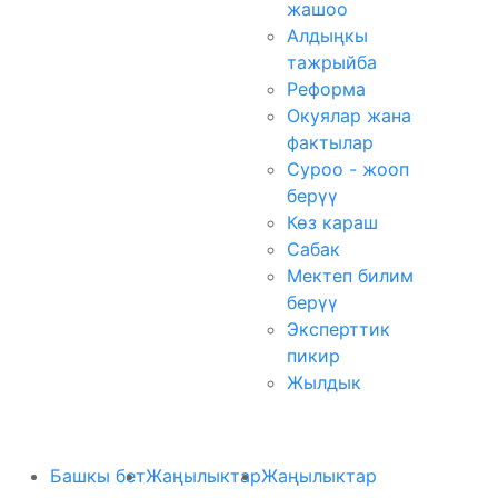
жашоо
Алдыңкы
тажрыйба
Реформа
Окуялар жана
фактылар
Суроо - жооп
берүү
Көз караш
Сабак
Мектеп билим
берүү
Эксперттик
пикир
Жылдык
Башкы бет
Жаңылыктар
Жаңылыктар