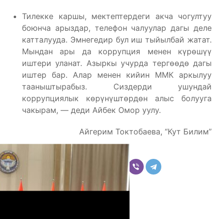
Тилекке каршы, мектептердеги акча чогултуу
боюнча арыздар, телефон чалуулар дагы деле
катталууда. Эмнегедир бул иш тыйылбай жатат.
Мындан ары да коррупция менен күрөшүү
иштери уланат. Азыркы учурда тергөөдө дагы
иштер бар. Алар менен кийин ММК аркылуу
тааныштырабыз. Сиздерди ушундай
коррупциялык көрүнүштөрдөн алыс болууга
чакырам, — деди Айбек Омор уулу.
Айгерим Токтобаева, “Кут Билим”
Бөлүшүү
Комментарийлер