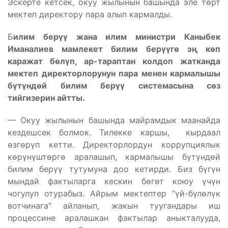
Эскерте кетсек, окуу жылынын башында эле төрт
мектеп директору пара алып кармалды.
Б
илим берүү жана илим министри Каныбек
Иманалиев мамлекет билим берүүгө эң көп
каражат бөлүп, ар-тараптан колдоп жатканда
мектеп директорлорунун пара менен кармалышы
бүтүндөй билим берүү системасына сөз
тийгизерин айтты.
— Окуу жылынын башында майрамдык маанайда
кездешсек болмок. Тилекке каршы, кырдаал
өзгөрүп кетти. Директорлордун коррупциялык
көрүнүштөргө аралашып, кармалышы бүтүндөй
билим берүү тутумуна доо кетирди. Биз бүгүн
мындай фактыларга кескин бөгөт коюу үчүн
чогулуп отурабыз. Айрым мектептер “үй-бүлөлүк
вотчинага” айланып, жакын туугандары иш
процессине аралашкан фактылар аныкталууда,