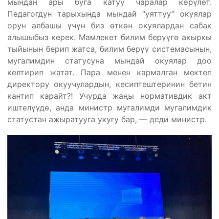
мындан ары буга катуу чаралар көрүлөт.
Педагогдун тарыхында мындай “уяттуу” окуялар
орун албашы үчүн биз өткөн окуялардан сабак
алышыбыз керек. Мамлекет билим берүүгө акыркы
тыйынын берип жатса, билим берүү системасынын,
мугалимдин статусуна мындай окуялар доо
келтирип жатат. Пара менен кармалган мектеп
директору окуучулардын, кесиптештеринин бетин
кантип карайт?! Учурда жаңы нормативдик акт
иштелүүдө, анда министр мугалимди мугалимдик
статустан ажыратууга укугу бар, — деди министр.