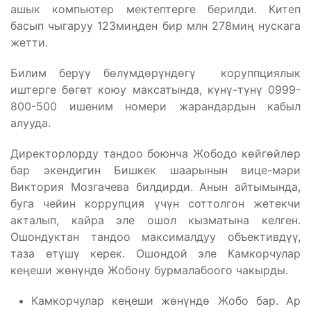
ашык компьютер мектептерге берилди. Китеп
басып чыгаруу 123миңден бир млн 278миң нускага
жетти.
Билим берүү бөлүмдөрүндөгү коруппциялык
иштерге бөгөт коюу максатында, күнү-түнү 0999-
800-500 ишеним номери жарандардын кабыл
алууда.
Директорлорду тандоо боюнча Жободо көйгөйлөр
бар экендигин Бишкек шаарынын вице-мэри
Виктория Мозгачева билдирди. Анын айтымында,
буга чейин коррупция үчүн соттолгон жетекчи
акталып, кайра эле ошол кызматына келген.
Ошондуктан тандоо максималдуу объективдүү,
таза өтүшү керек. Ошондой эле Камкорчулар
кеңеши жөнүндө Жобону бурмалабоого чакырды.
Камкорчулар кеңеши жөнүндө Жобо бар. Ар