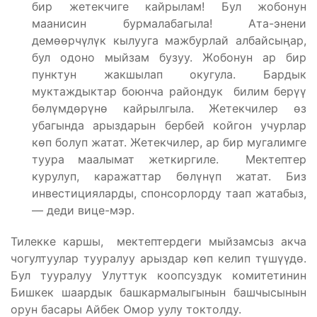
бир жетекчиге кайрылам! Бул жобонун
маанисин бурмалабагыла! Ата-энени
демөөрчүлүк кылууга мажбурлай албайсыңар,
бул одоно мыйзам бузуу. Жобонун ар бир
пунктун жакшылап окугула. Бардык
муктаждыктар боюнча райондук билим берүү
бөлүмдөрүнө кайрылгыла. Жетекчилер өз
убагында арыздарын бербей койгон учурлар
көп болуп жатат. Жетекчилер, ар бир мугалимге
туура маалымат жеткиргиле. Мектептер
курулуп, каражаттар бөлүнүп жатат. Биз
инвестицияларды, спонсорлорду таап жатабыз,
— деди вице-мэр.
Тилекке каршы, мектептердеги мыйзамсыз акча
чогултуулар тууралуу арыздар көп келип түшүүдө.
Бул тууралуу Улуттук коопсуздук комитетинин
Бишкек шаардык башкармалыгынын башчысынын
орун басары Айбек Омор уулу токтолду.