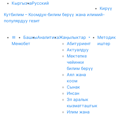
Кыргызча
Русский
Кирүү
Кутбилим – Коомдук-билим берүү жана илимий-
популярдуу гезит
Башкы
Аналитика
Жаңылыктар
Методик
Меню
бет
Абитуриент
иштер
Актуалдуу
Мектепке
чейинки
билим берүү
Аял жана
коом
Сынак
Инсан
Эл аралык
кызматташтык
Илим жана