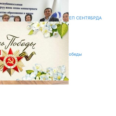
20.07.2026
Медиа
СУЗАКТА 750 ОРУНДУУ МЕКТЕП СЕНТЯБРДА
ПАЙДАЛАНУУГА БЕРИЛЕТ
07.08.2025
Улуу Жеңиштин жандуу сөзү
29.04.2025
Награды в преддверии Дня Победы
29.04.2025