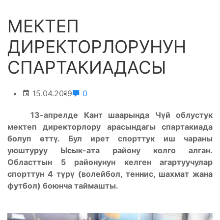
МЕКТЕП
ДИРЕКТОРЛОРУНУН
СПАРТАКИАДАСЫ
15.04.2019
0
13-апрелде Кант шаарында Чүй облустук
мектеп директорлору арасындагы спартакиада
болуп өттү. Бул ирет спорттук иш чараны
уюштуруу Ысык-ата району колго алган.
Областтын 5 районунун келген агартуучулар
спорттун 4 түрү (волейбол, теннис, шахмат жана
футбол) боюнча таймашты.