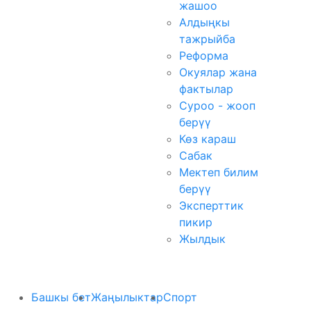
жашоо
Алдыңкы
тажрыйба
Реформа
Окуялар жана
фактылар
Суроо - жооп
берүү
Көз караш
Сабак
Мектеп билим
берүү
Эксперттик
пикир
Жылдык
Башкы бет
Жаңылыктар
Спорт