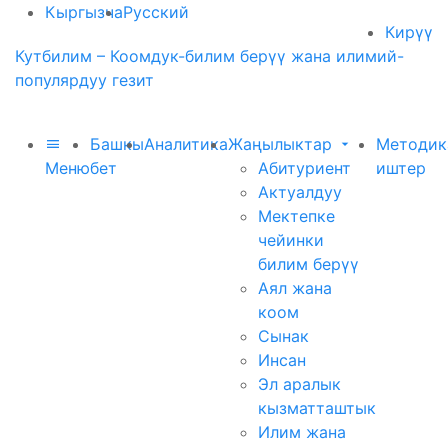
Кыргызча
Русский
Кирүү
Кутбилим – Коомдук-билим берүү жана илимий-
популярдуу гезит
Башкы
Аналитика
Жаңылыктар
Методик
Меню
бет
Абитуриент
иштер
Актуалдуу
Мектепке
чейинки
билим берүү
Аял жана
коом
Сынак
Инсан
Эл аралык
кызматташтык
Илим жана