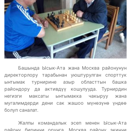
Башында Ысык-Ата жана Москва районунун
директорлору тарабынан уюштурулган спорттук
ынтымак турнирине азыр областтын башка
райондору да активдүү кошулууда. Турнирдин
негизги максаты ынтымакка чакыруу жана
мугалимдерди дени сак жашоо мүнөзүнө үндөө
болуп саналат.
Жалпы командалык эсеп менен Ысык-Ата
району биринчи орунга, Москва району экинчи