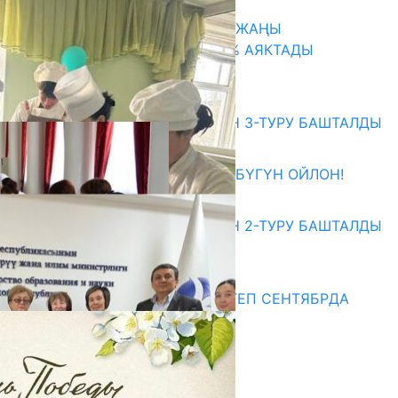
ТАЛАСТА УНИВЕРСИТЕТТИН ЖАҢЫ
КАМПУСУНУН КУРУЛУШУ 75% АЯКТАДЫ
06.08.2026
Абитуриент
ЖОЖДОРГО КАБЫЛ АЛУУНУН 3-ТУРУ БАШТАЛДЫ
27.07.2026
ӨЗҮҢДҮН КЕЛЕЧЕГИҢ ҮЧҮН БҮГҮН ОЙЛОН!
20.07.2026
ЖОЖДОРГО КАБЫЛ АЛУУНУН 2-ТУРУ БАШТАЛДЫ
20.07.2026
Медиа
СУЗАКТА 750 ОРУНДУУ МЕКТЕП СЕНТЯБРДА
ПАЙДАЛАНУУГА БЕРИЛЕТ
07.08.2025
Улуу Жеңиштин жандуу сөзү
29.04.2025