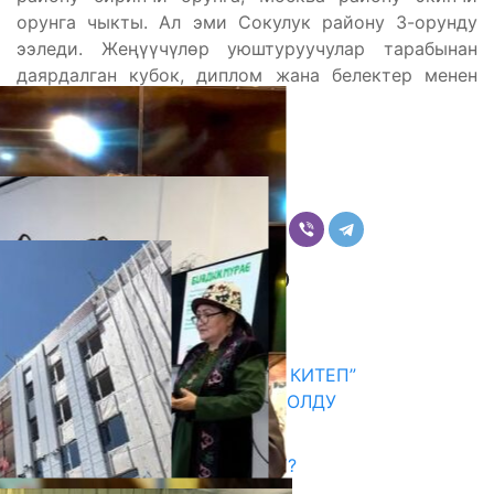
орунга чыкты. Ал эми Сокулук району 3-орунду
ээледи. Жеңүүчүлөр уюштуруучулар тарабынан
даярдалган кубок, диплом жана белектер менен
сыйланышты.
Бөлүшүү
Комментарийлер
Акыркы жаңылыктар
АКЫН А.ИСМАИЛОВ “АЛТЫН КИТЕП”
СЫЙЛЫГЫНЫН ЛАУРЕАТЫ БОЛДУ
06.08.2026
САЛТТУУ БИЛИМ ӨЗГӨРӨБҮ?
06.08.2026