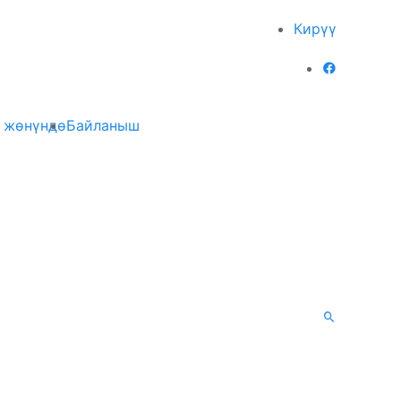
Кирүү
 жөнүндө
Байланыш