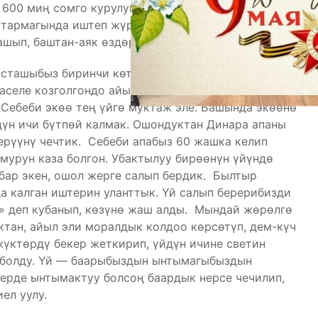
, 600 миң сомго курулуш материалдарды сатып
 тармагында иштеп жүргөн Калысбек Тариел уулу
ашып, баштан-аяк өздөрү салып бүтүрүштү.
ассташыбыз биринчи көтөрдү. Балдар кеңешип,
маселе козголгондо айылдагы эки жалгыз бой
 Себеби экөө тең үйгө муктаж эле. Башында экөөнө
йдүн ичи бүтпөй калмак. Ошондуктан Динара апаны
берүүнү чечтик. Себеби апабыз 60 жашка келип
мурун каза болгон. Убактылуу бирөөнүн үйүндө
бар экен, ошол жерге салып бердик. Былтыр
а калган иштерин уланттык. Үй салып берерибизди
е» деп кубанып, көзүнө жаш алды. Мындай жөрөлгө
тан, айыл эли моралдык колдоо көрсөтүп, дем-күч
 жүктөрдү бекер жеткирип, үйдүн ичине светин
 болду. Үй — баарыбыздын ынтымагыбыздын
герде ынтымактуу болсоң баардык нерсе чечилип,
ел уулу.