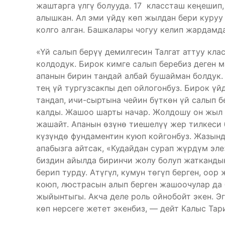
жаштарга үлгү болууда. 17 классташ кеңешип
алышкан. Ал эми үйдү көп жылдан бери куруу
колго алган. Башкалары чогуу келип жардамд
«Үй салып берүү демилгесин Талгат аттуу кл
колдодук. Бирок кимге салып беребиз деген 
апанын бирин тандай албай бушайман болдук.
тең үй тургузсакпы деп ойлогонбуз. Бирок ү
тандап, ичи-сыртына чейин бүткөн үй салып 
калды. Жашоо шарты начар. Жолдошу он жыл 
жашайт. Апанын өзүнө тиешелүү жер тилкеси 
күзүндө фундаментин куюп койгонбуз. Жазынд
апабызга айтсак, «Кудайдан сурап жүрдүм эл
биздин айылда биринчи жолу болуп жаткандык
берип турду. Атүгүл, кумун төгүп берген, оор
коюп, люстрасын алып берген жашоочулар да
жыйынтыгы. Акча деле роль ойнобойт экен. Э
көп нерсеге жетет экенбиз, — дейт Калыс Тари