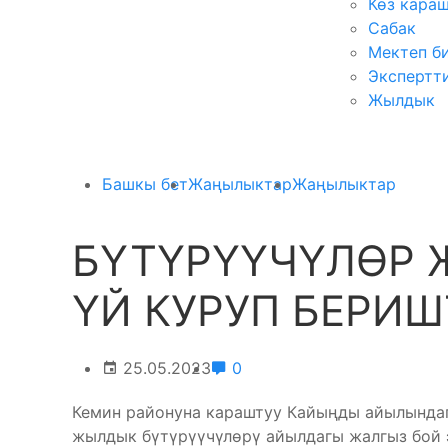
Көз кара
Сабак
Мектеп б
Экспертт
Жылдык
Башкы бет
Жаңылыктар
Жаңылыктар
БҮТҮРҮҮЧҮЛӨР 
ҮЙ КУРУП БЕРИ
25.05.2023
0
Кемин районуна караштуу Кайыңды айылындаг
жылдык бүтүрүүчүлөрү айылдагы жалгыз бой э