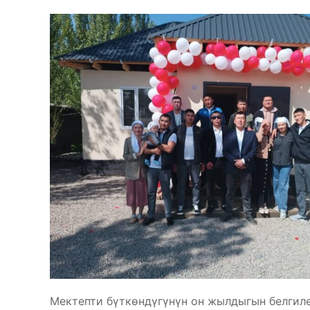
Мектепти бүткөндүгүнүн он жылдыгын белгил