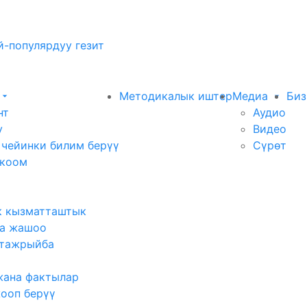
-популярдуу гезит
Методикалык иштер
Медиа
Биз
нт
Аудио
у
Видео
 чейинки билим берүү
Сүрөт
 коом
к кызматташтык
а жашоо
тажрыйба
жана фактылар
жооп берүү