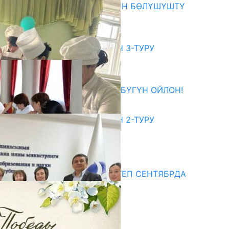
ОКУТУУ ТАЖРЫЙБАСЫ МЕНЕН БӨЛҮШҮШТҮ
06.08.2026
битуриент
ЖОЖДОРГО КАБЫЛ АЛУУНУН 3-ТУРУ
БАШТАЛДЫ
27.07.2026
ӨЗҮҢДҮН КЕЛЕЧЕГИҢ ҮЧҮН БҮГҮН ОЙЛОН!
20.07.2026
ЖОЖДОРГО КАБЫЛ АЛУУНУН 2-ТУРУ
БАШТАЛДЫ
20.07.2026
едиа
СУЗАКТА 750 ОРУНДУУ МЕКТЕП СЕНТЯБРДА
ПАЙДАЛАНУУГА БЕРИЛЕТ
07.08.2025
Улуу Жеңиштин жандуу сөзү
29.04.2025