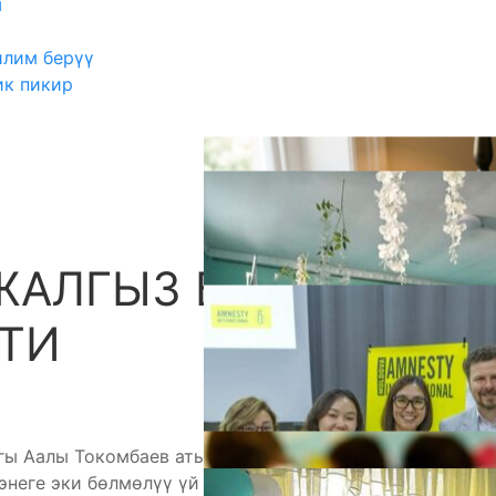
ш
илим берүү
ик пикир
ЖАЛГЫЗ БОЙ ЭНЕГЕ
А
ШТИ
ы Аалы Токомбаев атындагы орто мектебинин он
неге эки бөлмөлүү үй салып беришти.