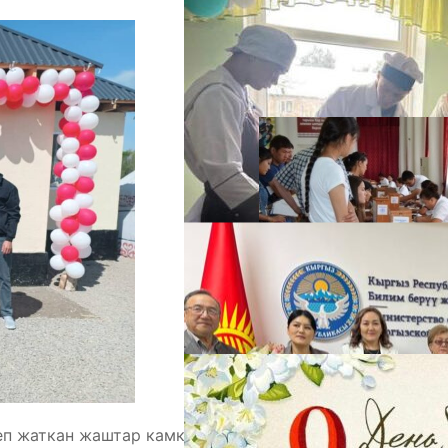
А
М
еп жаткан жаштар камкор иштери менен башка