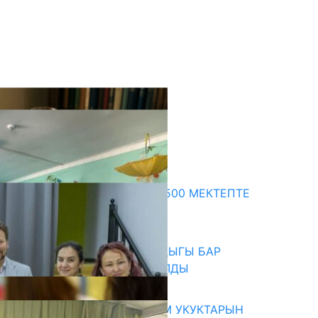
кыркы жаңылыктар
ПРЕЗИДЕНТТИН ЖАРЛЫГЫ: 500 МЕКТЕПТЕ
ШАХМАТ ИЙРИМИ АЧЫЛАТ
06.08.2026
СҮЛҮКТҮ: ӨЗГӨЧӨ МУКТАЖДЫГЫ БАР
БАЛДАР ҮЧҮН БОРБОР АЧЫЛДЫ
06.08.2026
КЫРГЫЗ ЭКСПЕРТТЕРИ АДАМ УКУКТАРЫН