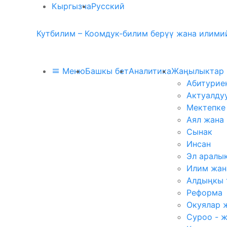
Кыргызча
Русский
Кутбилим – Коомдук-билим берүү жана илимий
Меню
Башкы бет
Аналитика
Жаңылыктар
Абитурие
Актуалду
Мектепке
Аял жана
Сынак
Инсан
Эл аралы
Илим жан
Алдыңкы 
Реформа
Окуялар 
Суроо - 