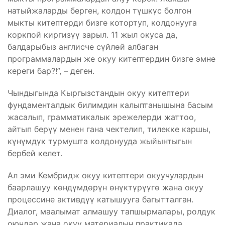
натыйжаларды берген, колдон түшкүс болгон
мыкты китептерди бизге котортуп, колдонууга
коркпой киргизүү зарыл. 11 жыл окуса да,
балдарыбыз англисче сүйлөй албаган
программалардын же окуу китептердин бизге эмне
кереги бар?!”, – деген.
Чындыгында Кыргызстандын окуу китептери
фундаменталдык билимдин калыптанышына басым
жасалып, грамматикалык эрежелерди жаттоо,
айтып берүү менен гана чектелип, тилекке каршы,
күнүмдүк турмушта колдонууда жыйынтыгын
бербей келет.
Ал эми Кембридж окуу китептери окуучулардын
баарлашуу көндүмдөрүн өнүктүрүүгө жана окуу
процессине активдүү катышууга багытталган.
Диалог, маалымат алмашуу тапшырмалары, ролдук
оюндар жана окуу материалын практикада