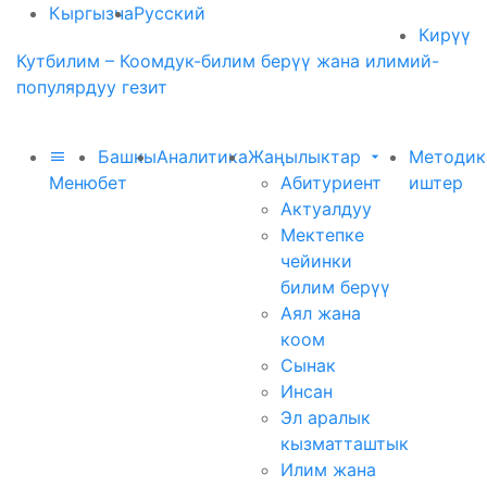
Кыргызча
Русский
Кирүү
Кутбилим – Коомдук-билим берүү жана илимий-
популярдуу гезит
Башкы
Аналитика
Жаңылыктар
Методик
Меню
бет
Абитуриент
иштер
Актуалдуу
Мектепке
чейинки
билим берүү
Аял жана
коом
Сынак
Инсан
Эл аралык
кызматташтык
Илим жана