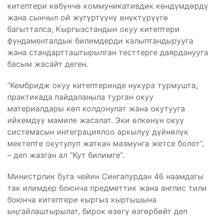
китептери көбүнчө коммуникативдик көндүмдөрдү
жана сынчыл ой жүгүртүүнү өнүктүрүүгө
багытталса, Кыргызстандын окуу китептери
фундаменталдык билимдерди калыптандырууга
жана стандартташтырылган тесттерге даярданууга
басым жасайт деген.
“Кембридж окуу китептеринде нукура турмушта,
практикада пайдаланыла турган окуу
материалдары көп колдонулат жана окутууга
ийкемдүү мамиле жасалат. Эки өлкөнүн окуу
системасын интеграциялоо аркылуу дүйнѳлүк
мектепте окутулуп жаткан мазмунга жетсе болот”,
– деп жазган ал “Кут билимге”.
Министрлик буга чейин Сингапурдан 46 наамдагы
так илимдер боюнча предметтик жана англис тили
боюнча китептери кыргыз кыртышына
ыңгайлаштырылат, бирок өзөгү өзгөрбөйт деп