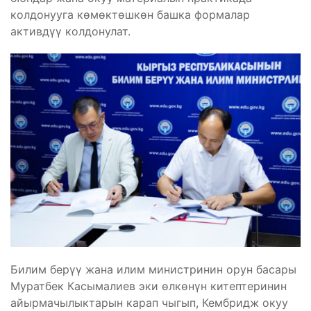
колдонууга көмөктөшкөн башка формалар
активдүү колдонулат.
Билим берүү жана илим министринин орун басары
Муратбек Касымалиев эки өлкөнүн китептеринин
айырмачылыктарын карап чыгып, Кембридж окуу