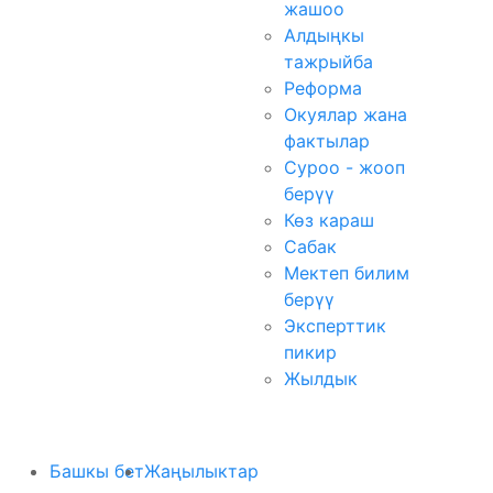
жашоо
Алдыңкы
тажрыйба
Реформа
Окуялар жана
фактылар
Суроо - жооп
берүү
Көз караш
Сабак
Мектеп билим
берүү
Эксперттик
пикир
Жылдык
Башкы бет
Жаңылыктар