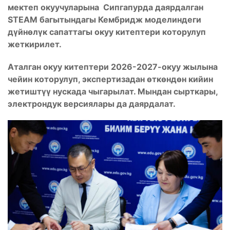
мектеп окуучуларына Сипгапурда даярдалган
STEAM багытындагы Кембридж моделиндеги
дүйнөлүк сапаттагы окуу китептери которулуп
жеткирилет.
Аталган окуу китептери 2026-2027-окуу жылына
чейин которулуп, экспертизадан өткөндөн кийин
жетиштүү нускада чыгарылат. Мындан сырткары,
электрондук версиялары да даярдалат.