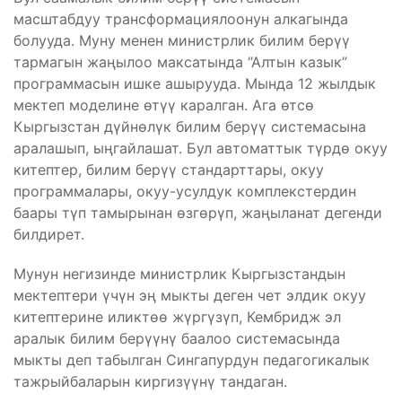
масштабдуу трансформациялоонун алкагында
болууда. Муну менен министрлик билим берүү
тармагын жаңылоо максатында “Алтын казык”
программасын ишке ашырууда. Мында 12 жылдык
мектеп моделине өтүү каралган. Ага өтсө
Кыргызстан дүйнөлүк билим берүү системасына
аралашып, ыңгайлашат. Бул автоматтык түрдө окуу
китептер, билим берүү стандарттары, окуу
программалары, окуу-усулдук комплекстердин
баары түп тамырынан өзгөрүп, жаңыланат дегенди
билдирет.
Мунун негизинде министрлик Кыргызстандын
мектептери үчүн эң мыкты деген чет элдик окуу
китептерине иликтөө жүргүзүп, Кембридж эл
аралык билим берүүнү баалоо системасында
мыкты деп табылган Сингапурдун педагогикалык
тажрыйбаларын киргизүүнү тандаган.