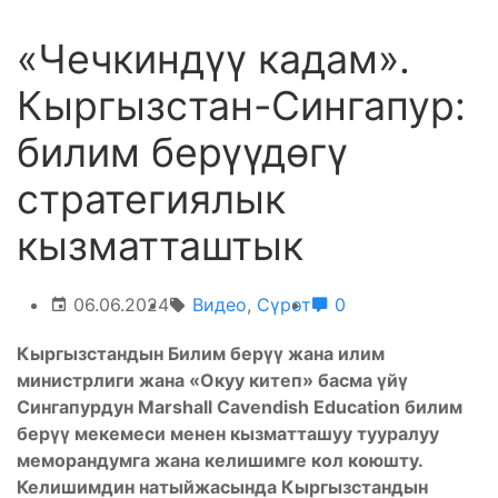
«Чечкиндүү кадам».
Кыргызстан-Сингапур:
билим берүүдөгү
стратегиялык
кызматташтык
06.06.2024
Видео
,
Сүрөт
0
Кыргызстандын Билим берүү жана илим
министрлиги жана «Окуу китеп» басма үйү
Сингапурдун Marshall Cavendish Education билим
берүү мекемеси менен кызматташуу тууралуу
меморандумга жана келишимге кол коюшту.
Келишимдин натыйжасында Кыргызстандын