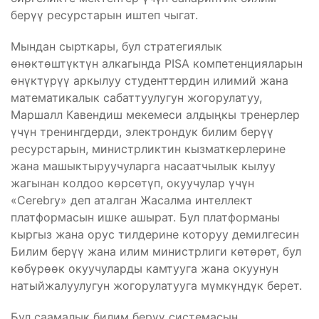
берүү ресурстарын иштеп чыгат.
Мындан сырткары, бул стратегиялык
өнөктөштүктүн алкагында PISA компетенцияларын
өнүктүрүү аркылуу студенттердин илимий жана
математикалык сабаттуулугун жогорулатуу,
Маршалл Кавендиш мекемеси алдыңкы тренерлер
үчүн тренингдерди, электрондук билим берүү
ресурстарын, министрликтин кызматкерлерине
жана машыктыруучуларга насаатчылык кылуу
жагынан колдоо көрсөтүп, окуучулар үчүн
«Cerebry» деп аталган Жасалма интеллект
платформасын ишке ашырат. Бул платформаны
кыргыз жана орус тилдерине которуу демилгесин
Билим берүү жана илим министрлиги көтөрөт, бул
көбүрөөк окуучуларды камтууга жана окуунун
натыйжалуулугун жогорулатууга мүмкүндүк берет.
Бул саамалык билим берүү системасын