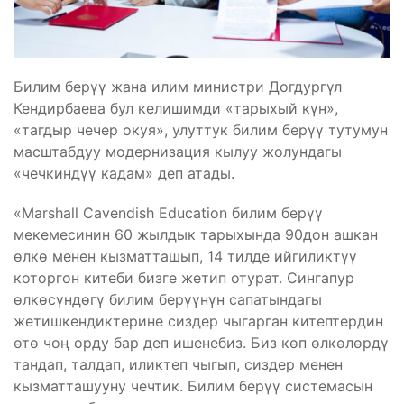
Билим берүү жана илим министри Догдургүл
Кендирбаева бул келишимди «тарыхый күн»,
«тагдыр чечер окуя», улуттук билим берүү тутумун
масштабдуу модернизация кылуу жолундагы
«чечкиндүү кадам» деп атады.
«Marshall Cavendish Education билим берүү
мекемесинин 60 жылдык тарыхында 90дон ашкан
өлкө менен кызматташып, 14 тилде ийгиликтүү
которгон китеби бизге жетип отурат. Сингапур
өлкөсүндөгү билим берүүнүн сапатындагы
жетишкендиктерине сиздер чыгарган китептердин
өтө чоң орду бар деп ишенебиз. Биз көп өлкөлөрдү
тандап, талдап, иликтеп чыгып, сиздер менен
кызматташууну чечтик. Билим берүү системасын