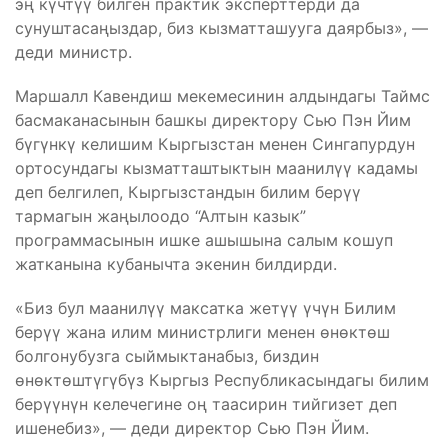
эң күчтүү билген практик эксперттерди да
сунуштасаңыздар, биз кызматташууга даярбыз», —
деди министр.
Маршалл Кавендиш мекемесинин алдындагы Таймс
басмаканасынын башкы директору Сью Пэн Йим
бүгүнкү келишим Кыргызстан менен Сингапурдун
ортосундагы кызматташтыктын маанилүү кадамы
деп белгилеп, Кыргызстандын билим берүү
тармагын жаңылоодо “Алтын казык”
программасынын ишке ашышына салым кошуп
жатканына кубанычта экенин билдирди.
«Биз бул маанилүү максатка жетүү үчүн Билим
берүү жана илим министрлиги менен өнөктөш
болгонубузга сыймыктанабыз, биздин
өнөктөштүгүбүз Кыргыз Республикасындагы билим
берүүнүн келечегине оң таасирин тийгизет деп
ишенебиз», — деди директор Сью Пэн Йим.