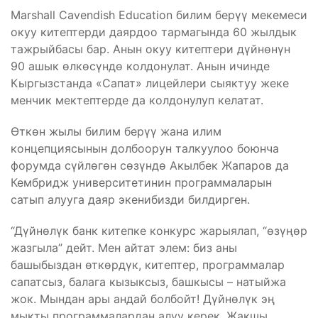
Marshall Cavendish Education билим берүү мекемеси
окуу китептерди даярдоо тармагында 60 жылдык
тажрыйбасы бар. Анын окуу китептери дүйнөнүн
90 ашык өлкөсүндө колдонулат. Анын ичинде
Кыргызстанда «Сапат» лицейлери сыяктуу жеке
менчик мектептерде да колдонулуп келатат.
Өткөн жылы билим берүү жана илим
концепциясынын долбоорун талкуулоо боюнча
форумда сүйлөгөн сөзүндө Акылбек Жапаров да
Кембридж университетинин программаларын
сатып алууга даяр экенибизди билдирген.
“Дүйнөлүк банк китепке конкурс жарыялап, “өзүңөр
жазгыла” дейт. Мен айтат элем: биз аны
башыбыздан өткөрдүк, китептер, программалар
сапатсыз, балага кызыксыз, башкысы – натыйжа
жок. Мындан ары андай болбойт! Дүйнөлүк эң
мыкты программалардан алуу керек. Жакшы