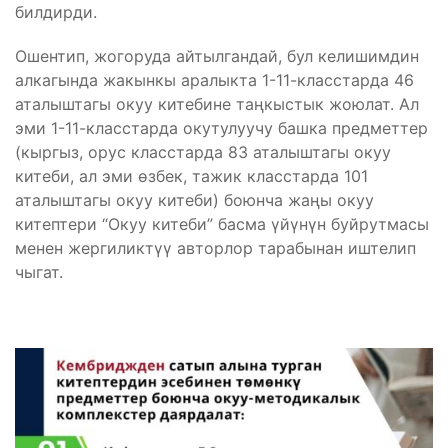
билдирди.
Ошентип, жогоруда айтылгандай, бул келишимдин
алкагында жакынкы аралыкта 1-11-класстарда 46
аталыштагы окуу китебине таңкыстык жоюлат. Ал
эми 1-11-класстарда окутулуучу башка предметтер
(кыргыз, орус класстарда 83 аталыштагы окуу
китеби, ал эми өзбек, тажик класстарда 101
аталыштагы окуу китеби) боюнча жаңы окуу
китептери “Окуу китеби” басма үйүнүн буйрутмасы
менен жергиликтүү авторлор тарабынан иштелип
чыгат.