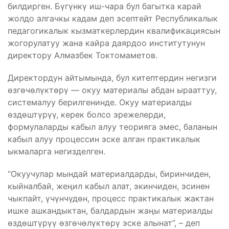
билдирген. Бүгүнкү иш-чара бул багытка карай
жолдо алгачкы кадам деп эсептейт Республикалык
педагогикалык кызматкерлердин квалификациясын
жогорулатуу жана кайра даярдоо институтунун
директору Алмазбек Токтомаметов.
Директордун айтымында, бул китептердин негизги
өзгөчөлүктөрү — окуу материалы абдан ырааттуу,
системалуу берилгенинде. Окуу материалды
өздөштүрүү, керек болсо эрежелерди,
формулаларды кабыл алуу теорияга эмес, баланын
кабыл алуу процессин эске алган практикалык
ыкмаларга негизделген.
“Окуучулар мындай материалдарды, биринчиден,
кыйналбай, жеңил кабыл алат, экинчиден, эсинен
чыкпайт, үчүнчүдөн, процесс практикалык жактан
ишке ашкандыктан, балдардын жаңы материалды
өздөштүрүү өзгөчөлүктөрү эске алынат”, – деп