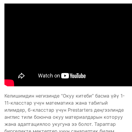
Келишимдин негизинде “Окуу китеби” басма үйү 1-
11-класстар үчүн математика жана табигый
илимдер, 6-класстар үчүн Prestarters деңгээлинде
англис тили боюнча окуу материалдарын которуу
жана адаптациялоо укугуна ээ болот. Тараптар
биргеликте мектептер үчүн санариптик билим