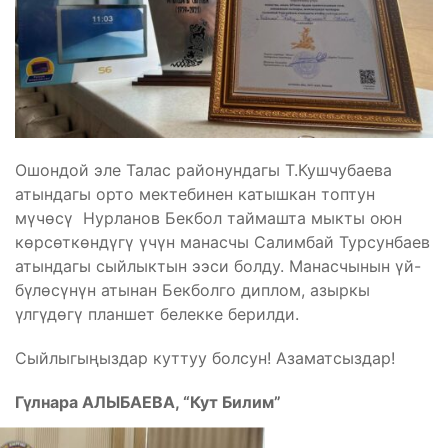
Ошондой эле Талас районундагы Т.Кушчубаева
атындагы орто мектебинен катышкан топтун
мүчөсү Нурланов Бекбол таймашта мыкты оюн
көрсөткөндүгү үчүн манасчы Салимбай Турсунбаев
атындагы сыйлыктын ээси болду. Манасчынын үй-
бүлөсүнүн атынан Бекболго диплом, азыркы
үлгүдөгү планшет белекке берилди.
Сыйлыгыңыздар куттуу болсун! Азаматсыздар!
Гүлнара АЛЫБАЕВА, “Кут Билим”
Бөлүшүү