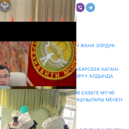
Комментарийлер
Акыркы жаңылыктар
ГЕНДЕРДИК БАСМЫРЛООДОН ЖАНА ЗОРДУК-
ЗОМБУЛУКТАН КОРГОО
07.08.2026
КЫРГЫЗ ТАРЫХЫ ТАСМАДА: «БАРСБЕК КАГАН»
КӨРКӨМ ТАСМАСЫ ЖАРЫК КӨРҮҮ АЛДЫНДА
07.08.2026
ПРЕЗИДЕНТ САДЫР ЖАПАРОВ ЕАЭБГЕ МҮЧӨ
МАМЛЕКЕТТЕРДИН ӨКМӨТ БАШЧЫЛАРЫ МЕНЕН
ЖОЛУГУШТУ
07.08.2026
Абитуриент