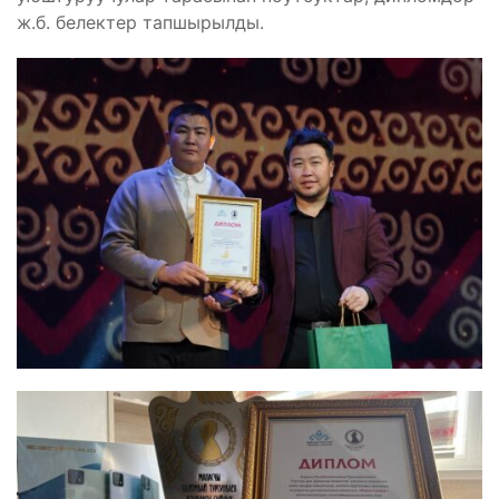
ж.б. белектер тапшырылды.