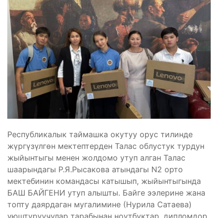
Республикалык таймашка окутуу орус тилинде
жүргүзүлгөн мектептерден Талас облустук турдун
жыйынтыгы менен жолдомо утуп алган Талас
шаарындагы Р.Я.Рысакова атындагы N2 орто
мектебинин командасы катышып, жыйынтыгында
БАШ БАЙГЕНИ утуп алышты. Байге ээлерине жана
топту даярдаган мугалимине (Нурила Сатаева)
уюштуруучулар тарабынан ноутбуктар, дипломдор