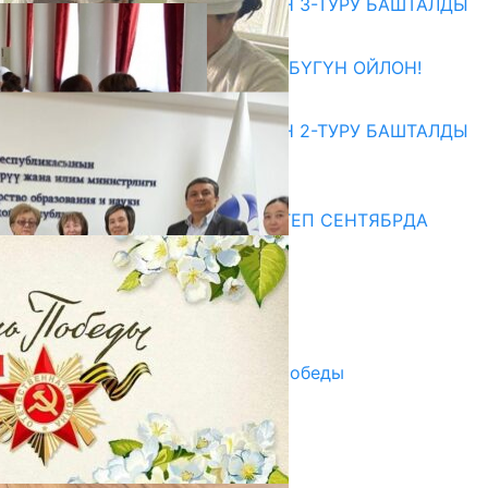
ЖОЖДОРГО КАБЫЛ АЛУУНУН 3-ТУРУ БАШТАЛДЫ
27.07.2026
ӨЗҮҢДҮН КЕЛЕЧЕГИҢ ҮЧҮН БҮГҮН ОЙЛОН!
20.07.2026
ЖОЖДОРГО КАБЫЛ АЛУУНУН 2-ТУРУ БАШТАЛДЫ
20.07.2026
Медиа
СУЗАКТА 750 ОРУНДУУ МЕКТЕП СЕНТЯБРДА
ПАЙДАЛАНУУГА БЕРИЛЕТ
07.08.2025
Улуу Жеңиштин жандуу сөзү
29.04.2025
Награды в преддверии Дня Победы
29.04.2025