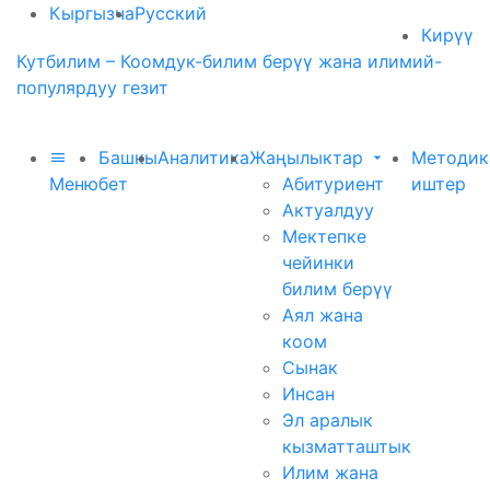
Кыргызча
Русский
Кирүү
Кутбилим – Коомдук-билим берүү жана илимий-
популярдуу гезит
Башкы
Аналитика
Жаңылыктар
Методик
Меню
бет
Абитуриент
иштер
Актуалдуу
Мектепке
чейинки
билим берүү
Аял жана
коом
Сынак
Инсан
Эл аралык
кызматташтык
Илим жана