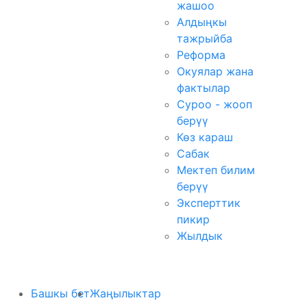
жашоо
Алдыңкы
тажрыйба
Реформа
Окуялар жана
фактылар
Суроо - жооп
берүү
Көз караш
Сабак
Мектеп билим
берүү
Эксперттик
пикир
Жылдык
Башкы бет
Жаңылыктар