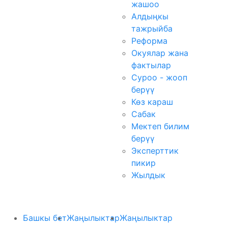
жашоо
Алдыңкы
тажрыйба
Реформа
Окуялар жана
фактылар
Суроо - жооп
берүү
Көз караш
Сабак
Мектеп билим
берүү
Эксперттик
пикир
Жылдык
Башкы бет
Жаңылыктар
Жаңылыктар