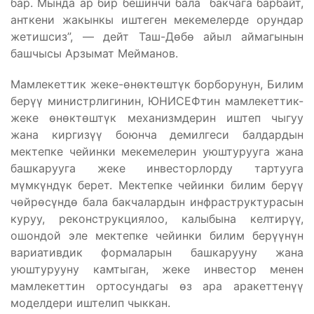
бар. Мында ар бир бешинчи бала бакчага барбайт,
анткени жакынкы иштеген мекемелерде орундар
жетишсиз”, — дейт Таш-Дөбө айыл аймагынын
башчысы Арзымат Мейманов.
Мамлекеттик жеке-өнөктөштүк борборунун, Билим
берүү министрлигинин, ЮНИСЕФтин мамлекеттик-
жеке өнөктөштүк механизмдерин иштеп чыгуу
жана киргизүү боюнча демилгеси балдардын
мектепке чейинки мекемелерин уюштурууга жана
башкарууга жеке инвесторлорду тартууга
мүмкүндүк берет. Мектепке чейинки билим берүү
чөйрөсүндө бала бакчалардын инфраструктурасын
куруу, реконструкциялоо, калыбына келтирүү,
ошондой эле мектепке чейинки билим берүүнүн
вариативдик формаларын башкарууну жана
уюштурууну камтыган, жеке инвестор менен
мамлекеттин ортосундагы өз ара аракеттенүү
моделдери иштелип чыккан.