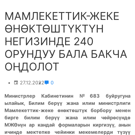
МАМЛЕКЕТТИК-ЖЕКЕ
ӨНӨКТӨШТҮКТҮН
НЕГИЗИНДЕ 240
ОРУНДУУ БАЛА БАКЧА
ОҢДОЛОТ
27.12.2022
0
Министрлер Кабинетинин №683 буйругуна
ылайык, Билим берүү жана илим министрлиги
Мамлекеттик-жеке өнөктөштүк борбору менен
бирге билим берүү жана илим чөйрөсүндө
МЖӨнүн ар кандай формаларын киргизүү, анын
ичинде мектепке чейинки мекемелерди түзүү