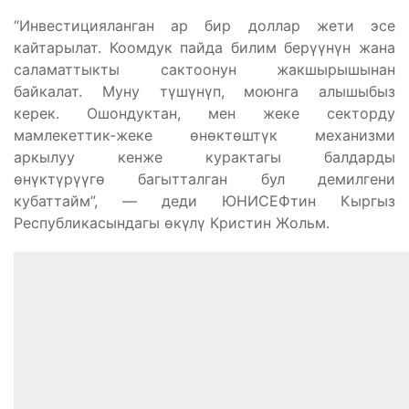
“Инвестицияланган ар бир доллар жети эсе
кайтарылат. Коомдук пайда билим берүүнүн жана
саламаттыкты сактоонун жакшырышынан
байкалат. Муну түшүнүп, моюнга алышыбыз
керек. Ошондуктан, мен жеке секторду
мамлекеттик-жеке өнөктөштүк механизми
аркылуу кенже курактагы балдарды
өнүктүрүүгө багытталган бул демилгени
кубаттайм”, — деди ЮНИСЕФтин Кыргыз
Республикасындагы өкүлү Кристин Жольм.