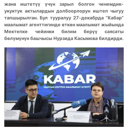
жана иштетүү үчүн зарыл болгон ченемдик-
укуктук актылардын долбоорлорун иштеп чыгуу
тапшырылган. Бул тууралуу 27-декабрда “Кабар”
маалымат агенттигинде өткөн маалымат жыйында
Мектепке чейинки билим берүү саясаты
бөлүмүнүн башчысы Нурзида Касымова билдирди.