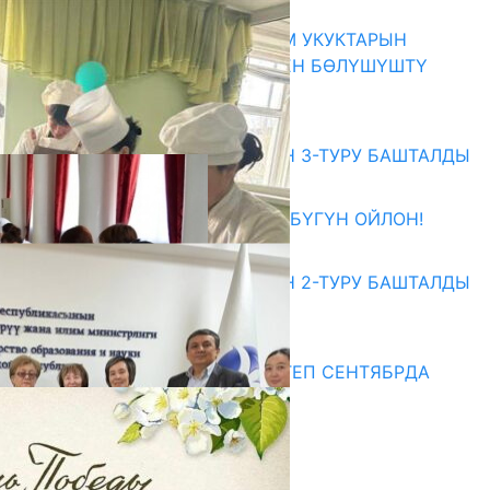
06.08.2026
КЫРГЫЗ ЭКСПЕРТТЕРИ АДАМ УКУКТАРЫН
ОКУТУУ ТАЖРЫЙБАСЫ МЕНЕН БӨЛҮШҮШТҮ
06.08.2026
Абитуриент
ЖОЖДОРГО КАБЫЛ АЛУУНУН 3-ТУРУ БАШТАЛДЫ
27.07.2026
ӨЗҮҢДҮН КЕЛЕЧЕГИҢ ҮЧҮН БҮГҮН ОЙЛОН!
20.07.2026
ЖОЖДОРГО КАБЫЛ АЛУУНУН 2-ТУРУ БАШТАЛДЫ
20.07.2026
Медиа
СУЗАКТА 750 ОРУНДУУ МЕКТЕП СЕНТЯБРДА
ПАЙДАЛАНУУГА БЕРИЛЕТ
07.08.2025
Улуу Жеңиштин жандуу сөзү
29.04.2025