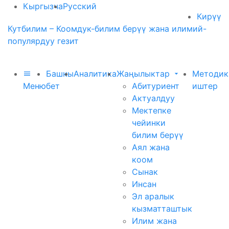
Кыргызча
Русский
Кирүү
Кутбилим – Коомдук-билим берүү жана илимий-
популярдуу гезит
Башкы
Аналитика
Жаңылыктар
Методик
Меню
бет
Абитуриент
иштер
Актуалдуу
Мектепке
чейинки
билим берүү
Аял жана
коом
Сынак
Инсан
Эл аралык
кызматташтык
Илим жана