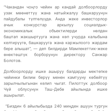
“Чакандан чоңго чейин ар кандай долбоорлорду
узак мөөнөттүү жана натыйжалуу башкаруунун
пайдубалы түптөлүүдө. Анда жеке инвесторлор
ачык конкурстар аркылуу социалдык-
экономикалык объектилерди нөлдөн
баштап жакшыртууга жана көп учурда калыбына
келтирүүгө, башкарууга жана каржылоого жардам
бере алышат”, — деп билдирди Мамлекеттик-жеке
өнөктөштүк борборунун директору Санжар
Болотов.
Долбоорлорду ишке ашыруу балдарды мектепке
чейинки билим берүү менен камтууну көбөйтүү
зарылчылыгынан келип чыгат. Пилоттук долбоор
Чүй облусунун Таш-Дөбө айылында ишке
ашырылат.
“Биздин 6 айылыбызда 240 миңден ашуун тургун