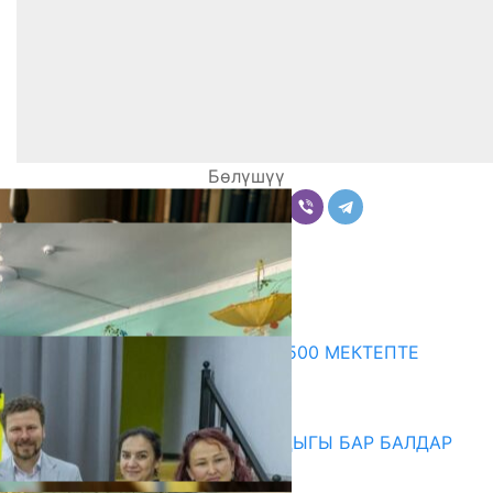
Бөлүшүү
Комментарийлер
Акыркы жаңылыктар
ПРЕЗИДЕНТТИН ЖАРЛЫГЫ: 500 МЕКТЕПТЕ
ШАХМАТ ИЙРИМИ АЧЫЛАТ
06.08.2026
СҮЛҮКТҮ: ӨЗГӨЧӨ МУКТАЖДЫГЫ БАР БАЛДАР
ҮЧҮН БОРБОР АЧЫЛДЫ