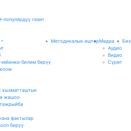
-популярдуу гезит
Методикалык иштер
Медиа
Биз
нт
Аудио
у
Видео
 чейинки билим берүү
Сүрөт
 коом
к кызматташтык
а жашоо
тажрыйба
жана фактылар
жооп берүү