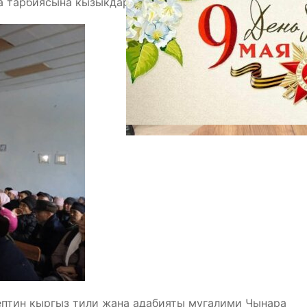
а тарбиясына кызыкдар тараптар катышты.
ептин кыргыз тили жана адабияты мугалими Чынара