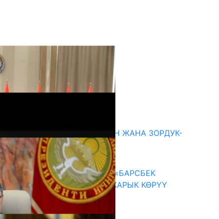
кыркы жаңылыктар
ГЕНДЕРДИК БАСМЫРЛООДОН ЖАНА ЗОРДУК-
ЗОМБУЛУКТАН КОРГОО
07.08.2026
КЫРГЫЗ ТАРЫХЫ ТАСМАДА: «БАРСБЕК
КАГАН» КӨРКӨМ ТАСМАСЫ ЖАРЫК КӨРҮҮ
АЛДЫНДА
07.08.2026