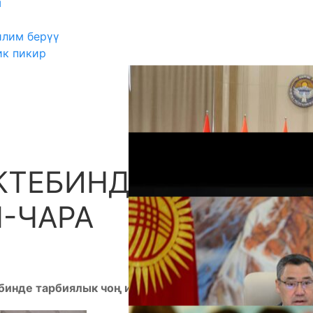
ш
илим берүү
ик пикир
КТЕБИНДЕГИ
А
-ЧАРА
инде тарбиялык чоң иш-чара болуп өттү.