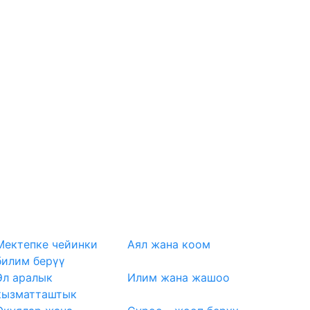
Мектепке чейинки
Аял жана коом
билим берүү
Эл аралык
Илим жана жашоо
кызматташтык