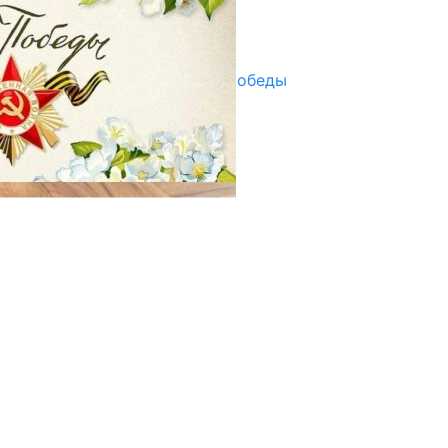
Улуу Жеңиштин жандуу сөзү
29.04.2025
Награды в преддверии Дня Победы
29.04.2025