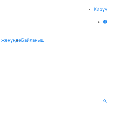
Кирүү
 жөнүндө
Байланыш