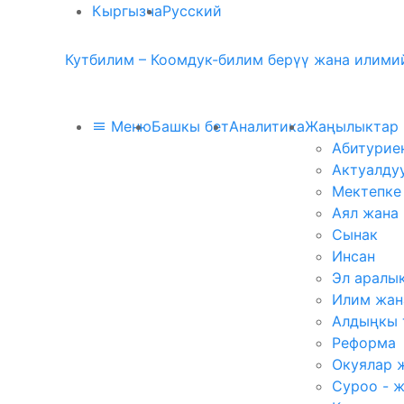
Кыргызча
Русский
Кутбилим – Коомдук-билим берүү жана илимий
Меню
Башкы бет
Аналитика
Жаңылыктар
Абитурие
Актуалду
Мектепке
Аял жана
Сынак
Инсан
Эл аралы
Илим жан
Алдыңкы 
Реформа
Окуялар 
Суроо - 