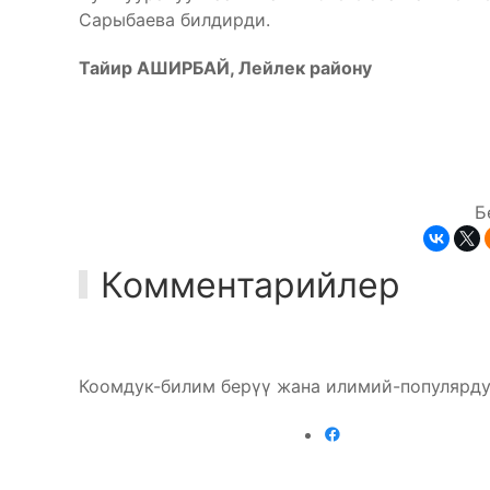
Сарыбаева билдирди.
Тайир АШИРБАЙ, Лейлек району
Б
Комментарийлер
Коомдук-билим берүү жана илимий-популярду