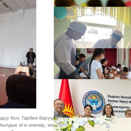
А
М
мдүү бол; Тарбия берүүдө мыкты бол» аттуу
йылдык ата-энелер, жергиликтүү жетекчилер, укук