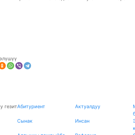
өлүшүү
у гезит
Абитуриент
Актуалдуу
Сынак
Инсан