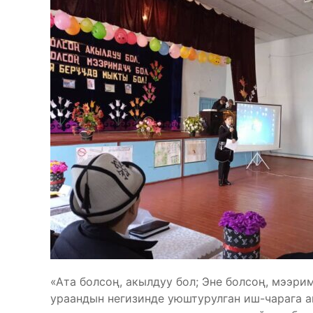
«Ата болсоң, акылдуу бол; Эне болсоң, мээри
ураандын негизинде уюштурулган иш-чарага а