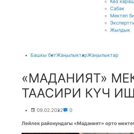
Көз кара
Сабак
Мектеп б
Экспертт
Жылдык
Башкы бет
Жаңылыктар
Жаңылыктар
«МАДАНИЯТ» МЕ
ТААСИРИ КҮЧ ИШ
09.02.2022
0
Лейлек районундагы «Маданият» орто мектеб