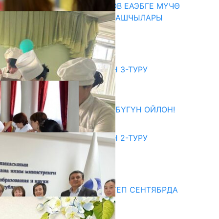
ПРЕЗИДЕНТ САДЫР ЖАПАРОВ ЕАЭБГЕ МҮЧӨ
МАМЛЕКЕТТЕРДИН ӨКМӨТ БАШЧЫЛАРЫ
МЕНЕН ЖОЛУГУШТУ
07.08.2026
битуриент
ЖОЖДОРГО КАБЫЛ АЛУУНУН 3-ТУРУ
БАШТАЛДЫ
27.07.2026
ӨЗҮҢДҮН КЕЛЕЧЕГИҢ ҮЧҮН БҮГҮН ОЙЛОН!
20.07.2026
ЖОЖДОРГО КАБЫЛ АЛУУНУН 2-ТУРУ
БАШТАЛДЫ
20.07.2026
едиа
СУЗАКТА 750 ОРУНДУУ МЕКТЕП СЕНТЯБРДА
ПАЙДАЛАНУУГА БЕРИЛЕТ
07.08.2025