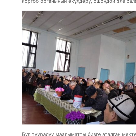
коргоо органынын өкүлдөрү, ошондой эле бал
Бул тууралуу маалыматты бизге аталган мект