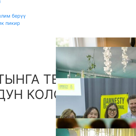
ш
илим берүү
ик пикир
ТЫНГА ТЕТЕ
А
ДУН КОЛО