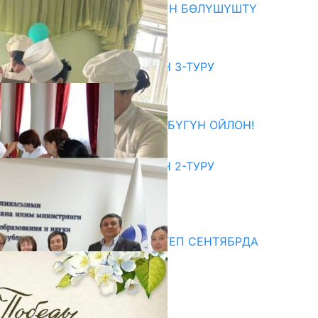
ОКУТУУ ТАЖРЫЙБАСЫ МЕНЕН БӨЛҮШҮШТҮ
06.08.2026
битуриент
ЖОЖДОРГО КАБЫЛ АЛУУНУН 3-ТУРУ
БАШТАЛДЫ
27.07.2026
ӨЗҮҢДҮН КЕЛЕЧЕГИҢ ҮЧҮН БҮГҮН ОЙЛОН!
20.07.2026
ЖОЖДОРГО КАБЫЛ АЛУУНУН 2-ТУРУ
БАШТАЛДЫ
20.07.2026
едиа
СУЗАКТА 750 ОРУНДУУ МЕКТЕП СЕНТЯБРДА
ПАЙДАЛАНУУГА БЕРИЛЕТ
07.08.2025
Улуу Жеңиштин жандуу сөзү
29.04.2025