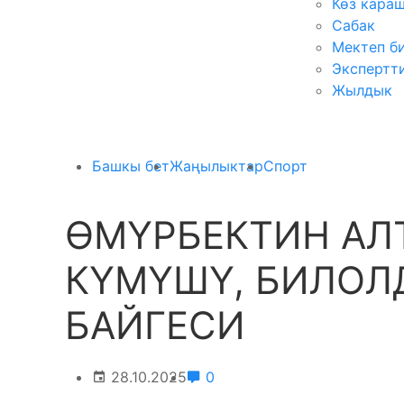
Көз кара
Сабак
Мектеп б
Экспертт
Жылдык
Башкы бет
Жаңылыктар
Спорт
ӨМҮРБЕКТИН АЛ
КҮМҮШҮ, БИЛОЛ
БАЙГЕСИ
28.10.2025
0