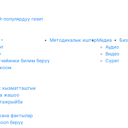
-популярдуу гезит
Методикалык иштер
Медиа
Биз
нт
Аудио
у
Видео
 чейинки билим берүү
Сүрөт
 коом
к кызматташтык
а жашоо
тажрыйба
жана фактылар
жооп берүү