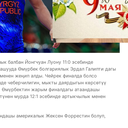
ык балбан Йонгчуан Луону 11:0 эсебинде
машууда Өмүрбек болгариялык Эрдал Галипти дагы
менен жеңип алды. Чейрек финалда болсо
нде чеберчилигин, мыкты даярдыгын көрсөтүү
у. Өмүрбектин жарым финалдагы атаандашы
өтүнөн мурда 12:1 эсебинде артыкчылык менен
андашы америкалык Жексен Форрестин болуп,