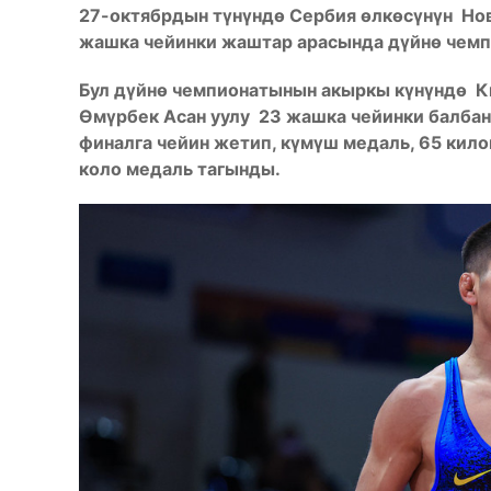
27-октябрдын түнүндө Сербия өлкөсүнүн Но
жашка чейинки жаштар арасында дүйнө че
Бул дүйнө чемпионатынын акыркы күнүндө К
Өмүрбек Асан уулу 23 жашка чейинки балбан
финалга чейин жетип, күмүш медаль, 65 кил
коло медаль тагынды.