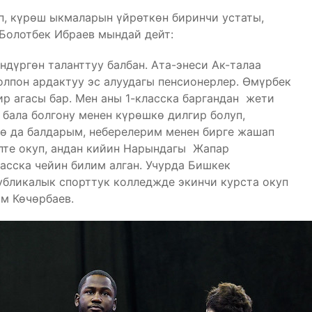
п, күрөш ыкмаларын үйрөткөн биринчи устаты,
Болотбек Ибраев мындай дейт:
ндүргөн таланттуу балбан. Ата-энеси Ак-талаа
олпон ардактуу эс алуудагы пенсионерлер. Өмүрбек
бир агасы бар. Мен аны 1-класска баргандан жети
бала болгону менен күрөшкө дилгир болуп,
дө да балдарым, неберелерим менен бирге жашап
пте окуп, андан кийин Нарындагы Жапар
асска чейин билим алган. Учурда Бишкек
бликалык спорттук колледжде экинчи курста окуп
м Көчөрбаев.