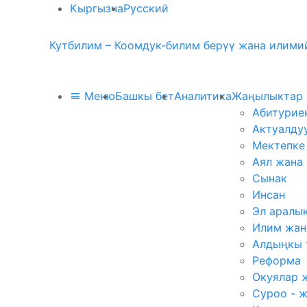
Кыргызча
Русский
Кутбилим – Коомдук-билим берүү жана илимий
Меню
Башкы бет
Аналитика
Жаңылыктар
Абитурие
Актуалду
Мектепке
Аял жана
Сынак
Инсан
Эл аралы
Илим жан
Алдыңкы 
Реформа
Окуялар 
Суроо - 