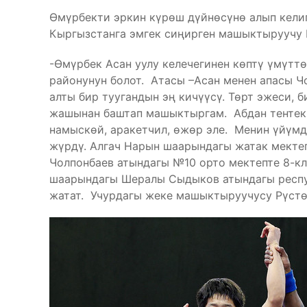
Өмүрбекти эркин күрөш дүйнөсүнө алып кели
Кыргызстанга эмгек сиңирген машыктыруучу 
-Өмүрбек Асан уулу келечегинен көптү үмүттө
районунун болот. Атасы –Асан менен апасы Ч
алты бир туугандын эң кичүүсү. Төрт эжеси, 
жашынан баштап машыктыргам. Абдан тентек 
намыскөй, аракетчил, өжөр эле. Менин үйүм
жүрдү. Алгач Нарын шаарындагы жатак мекте
Чолпонбаев атындагы №10 орто мектепте 8-кл
шаарындагы Шералы Сыдыков атындагы респу
жатат. Учурдагы жеке машыктыруучусу Рүстө