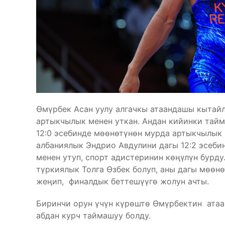
Өмүрбек Асан уулу алгачкы атаандашы кытайл
артыкчылык менен уткан. Андан кийинки тай
12:0 эсебинде мөөнөтүнөн мурда артыкчылык 
албаниялык Эндрио Авдулини дагы 12:2 эсеби
менен утуп, спорт адистеринин көңүлүн бурд
түркиялык Толга Өзбек болуп, аны дагы мөөн
жеңип, финалдык беттешүүгө жолун ачты.
Биринчи орун үчүн күрөштө Өмүрбектин ата
абдан курч таймашуу болду.