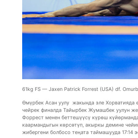
61kg FS — Jaxen Patrick Forrest (USA) df. Omur
Өмүрбек Асан уулу жакында эле Хорватияда 
чейрек финалда Тайырбек Жумашбек уулун же
Форрест менен беттешүүсү күрөш күйөрманда
каармандыгын көрсөтүп, акыркы демине чейи
жибергени болбосо теңата таймашууда 17:14 э