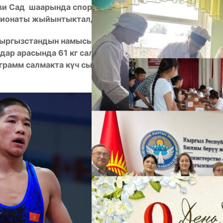
ви Сад шаарында спорттук күрөш боюнча 23
мпионаты жыйынтыкталды.
А
ыргызстандын намысын коргогон 18 жаштагы
дар арасында 61 кг салмакта күч сынашып,
ограмм салмакта күч сынашкан Билол Шарип уулу
М