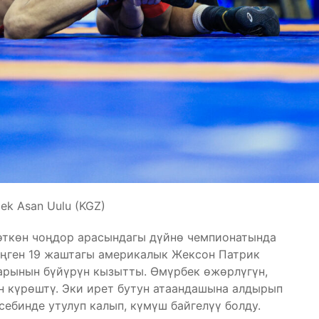
bek Asan Uulu (KGZ)
өткөн чоңдор арасындагы дүйнө чемпионатында
ңген 19 жаштагы америкалык Жексон Патрик
рынын бүйүрүн кызытты. Өмүрбек өжөрлүгүн,
н күрөштү. Эки ирет бутун атаандашына алдырып
себинде утулуп калып, күмүш байгелүү болду.