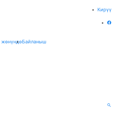
Кирүү
 жөнүндө
Байланыш