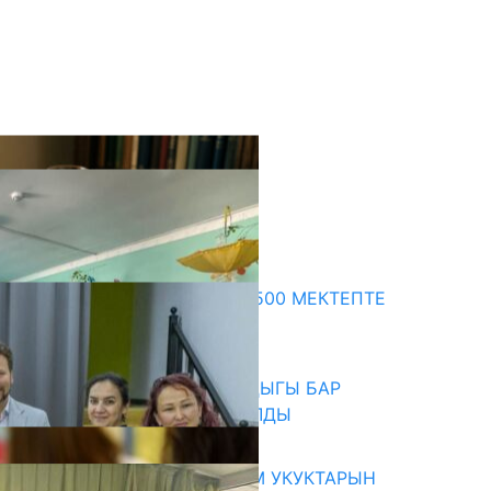
кыркы жаңылыктар
ПРЕЗИДЕНТТИН ЖАРЛЫГЫ: 500 МЕКТЕПТЕ
ШАХМАТ ИЙРИМИ АЧЫЛАТ
06.08.2026
СҮЛҮКТҮ: ӨЗГӨЧӨ МУКТАЖДЫГЫ БАР
БАЛДАР ҮЧҮН БОРБОР АЧЫЛДЫ
06.08.2026
КЫРГЫЗ ЭКСПЕРТТЕРИ АДАМ УКУКТАРЫН