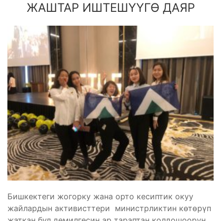
ЖАШТАР ИШТЕШҮҮГӨ ДАЯР
Бишкектеги жогорку жана орто кесиптик окуу
жайлардын активисттери министрликтин көтөрүп
жаткан бул демилгесин ар тараптан колдошоорун