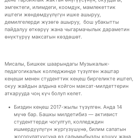
эмгектеги, илимдеги, коомдук, мамлекеттик
иштеги жөндөмдүүлүгүн ишке ашыруу,
демилгелерди жүзөгө ашыруу, бош убакытты
пайдалуу өткөрүү жана чыгармачылык дараметин
өнүктүрүү максатын көздөшөт.
Мисалы, Бишкек шаарындагы Музыкалык-
педагогикалык колледжинде түзүлгөн жаштар
кеңеши менен студенттик кеңеш биргеликте иштеп,
окуу жайдын алдына койгон максат-милдеттерин
аткарууда чоң күч болуп келет.
Биздин кеңеш 2017-жылы түзүлгөн. Анда 14
мүчө бар. Башкы милдетибиз — активист
студенттерди чогултуп, колледждин
ишмердүүлүгүн жүргүзүшүнө, билим сапатын
жогорулатуусуна өз салымыбызды кошуу жана