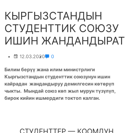
КЫРГЫЗСТАНДЫН
СТУДЕНТТИК СОЮЗУ
ИШИН ЖАНДАНДЫРАТ
12.03.2020
0
Билим берүү жана илим министрлиги
Кыргызстандын студенттик союзунун ишин
кайрадан жандандыруу демилгесин көтөрүп
чыкты. Мындай союз көп жыл мурун түзүлүп,
бирок кийин ишмердиги токтоп калган.
СТУДЕНТТЕР — КООМДУН