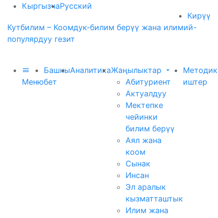
Кыргызча
Русский
Кирүү
Кутбилим – Коомдук-билим берүү жана илимий-
популярдуу гезит
Башкы
Аналитика
Жаңылыктар
Методик
Меню
бет
Абитуриент
иштер
Актуалдуу
Мектепке
чейинки
билим берүү
Аял жана
коом
Сынак
Инсан
Эл аралык
кызматташтык
Илим жана