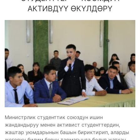
АКТИВДҮҮ ӨКҮЛДӨРҮ
Министрлик студенттик союздун ишин
жандандыруу менен активист студенттердин,
жаштар уюмдарынын башын бириктирип, аларды
жогорку билим берүү тармагында болуп жаткан