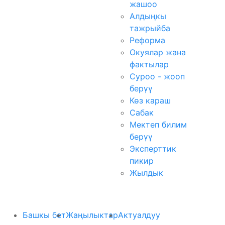
жашоо
Алдыңкы
тажрыйба
Реформа
Окуялар жана
фактылар
Суроо - жооп
берүү
Көз караш
Сабак
Мектеп билим
берүү
Эксперттик
пикир
Жылдык
Башкы бет
Жаңылыктар
Актуалдуу