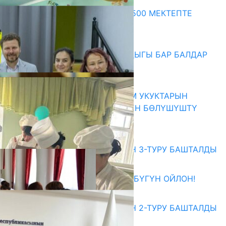
Акыркы жаңылыктар
ПРЕЗИДЕНТТИН ЖАРЛЫГЫ: 500 МЕКТЕПТЕ
ШАХМАТ ИЙРИМИ АЧЫЛАТ
06.08.2026
СҮЛҮКТҮ: ӨЗГӨЧӨ МУКТАЖДЫГЫ БАР БАЛДАР
ҮЧҮН БОРБОР АЧЫЛДЫ
06.08.2026
КЫРГЫЗ ЭКСПЕРТТЕРИ АДАМ УКУКТАРЫН
ОКУТУУ ТАЖРЫЙБАСЫ МЕНЕН БӨЛҮШҮШТҮ
06.08.2026
Абитуриент
ЖОЖДОРГО КАБЫЛ АЛУУНУН 3-ТУРУ БАШТАЛДЫ
27.07.2026
ӨЗҮҢДҮН КЕЛЕЧЕГИҢ ҮЧҮН БҮГҮН ОЙЛОН!
20.07.2026
ЖОЖДОРГО КАБЫЛ АЛУУНУН 2-ТУРУ БАШТАЛДЫ
20.07.2026