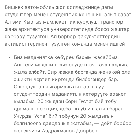
Бишкек автомобиль жол колледжинде дагы
студенттер менен студенттик кеңеш иш алып барат.
Ал эми Кыргыз мамлекеттик курулуш, транспорт
жана архитектура университетинде болсо жаштар
борбору түзүлгөн. Ал борбор факультеттердин
активисттеринен түзүлгөн команда менен иштейт.
Биз маданиятка көбүрөк басым жасайбыз.
Анткени маданиятсыз студент эч качан алдыга
жыла албайт. Бир жакка барганда жөнөкөй эле
эшикти чертип киргенди билбегендер бар.
Ошондуктан чыгармачылык аркылуу
студенттердин маданиятын көтөрүүгө аракет
кылабыз. 20 жылдан бери “Уста” бий тобу,
драмалык секция, дебат клуб иш алып барат.
Учурда “Уста” бий тобунун 20 жылдыгын
белгилөөгө даярданып жатабыз, — дейт борбор
жетекчиси Абдрахманов Доорбек.