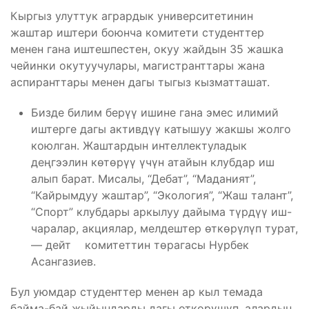
Кыргыз улуттук агрардык университетинин
жаштар иштери боюнча комитети студенттер
менен гана иштешпестен, окуу жайдын 35 жашка
чейинки окутуучулары, магистранттары жана
аспиранттары менен дагы тыгыз кызматташат.
Бизде билим берүү ишине гана эмес илимий
иштерге дагы активдүү катышуу жакшы жолго
коюлган. Жаштардын интеллектуладык
деңгээлин көтөрүү үчүн атайын клубдар иш
алып барат. Мисалы, “Дебат”, “Маданият”,
“Кайрымдуу жаштар”, “Экология”, “Жаш талант”,
“Спорт” клубдары аркылуу дайыма түрдүү иш-
чаралар, акциялар, мелдештер өткөрүлүп турат,
— дейт комитеттин төрагасы Нурбек
Асангазиев.
Бул уюмдар студенттер менен ар кыл темада
байма-бай жыйындарды дагы өткөрүшүп, алардын