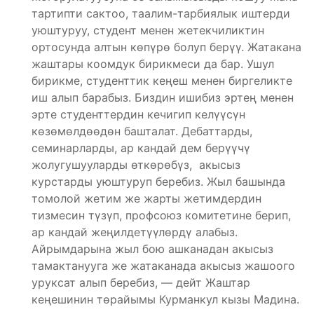
тартипти сактоо, таалим-тарбиялык иштерди
уюштуруу, студент менен жетекчиликтин
ортосунда алтын көпүрө болуп берүү. Жатакана
жаштары коомдук бирикмеси да бар. Ушул
бирикме, студенттик кеңеш менен биргеликте
иш алып барабыз. Биздин ишибиз эртең менен
эрте студенттердин кечигип келүүсүн
көзөмөлдөөдөн башталат. Дебаттарды,
семинарларды, ар кандай дем берүүчү
жолугушууларды өткөрөбүз, акысыз
курстарды уюштуруп беребиз. Жыл башында
томолой жетим же жарты жетимдердин
тизмесин түзүп, профсоюз комитетине берип,
ар кандай жеңилдетүүлөрдү алабыз.
Айрымдарына жыл бою ашканадан акысыз
тамактанууга же жатаканада акысыз жашоого
уруксат алып беребиз, — дейт Жаштар
кеңешинин төрайымы Курманкул кызы Мадина.