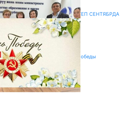
Медиа
СУЗАКТА 750 ОРУНДУУ МЕКТЕП СЕНТЯБРДА
ПАЙДАЛАНУУГА БЕРИЛЕТ
07.08.2025
Улуу Жеңиштин жандуу сөзү
29.04.2025
Награды в преддверии Дня Победы
29.04.2025