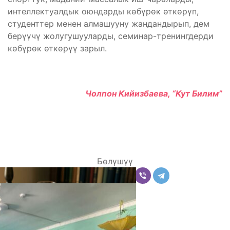
интеллектуалдык оюндарды көбүрөк өткөрүп,
студенттер менен алмашууну жандандырып, дем
берүүчү жолугушууларды, семинар-тренингдерди
көбүрөк өткөрүү зарыл.
Чолпон Кийизбаева, “Кут Билим”
Бөлүшүү
Комментарийлер