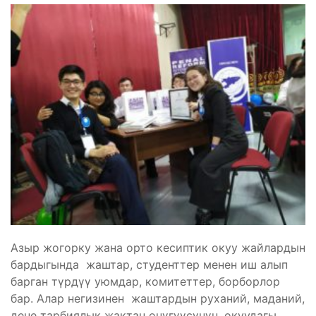
Азыр жогорку жана орто кесиптик окуу жайлардын
бардыгында жаштар, студенттер менен иш алып
барган түрдүү уюмдар, комитеттер, борборлор
бар. Алар негизинен жаштардын руханий, маданий,
дене тарбиялык жактан өнүгүүсүнүн, окуудагы,