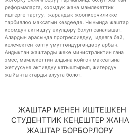
реформаларга, коомдук жана мамлекеттик
иштерге тартуу, жарандык жоопкерчиликке
тарбиялоо максатын көздөөдө. Чынында жаштар
коомдун активдүү өкүлдөрү болуп саналышат.
Алардын арасында прогрессивдүү, идеяга бай,
келечектен көптү үмүттөндүргөндөрү арбын.
Андыктан жаштарды жеке министрликтин гана
эмес, мамлекеттин алдына койгон максатына
жетүүсүнө активдүү катыштырып, жигердүү
жыйынтыктарды алууга болот.
ЖАШТАР МЕНЕН ИШТЕШКЕН
СТУДЕНТТИК КЕҢЕШТЕР ЖАНА
ЖАШТАР БОРБОРЛОРУ