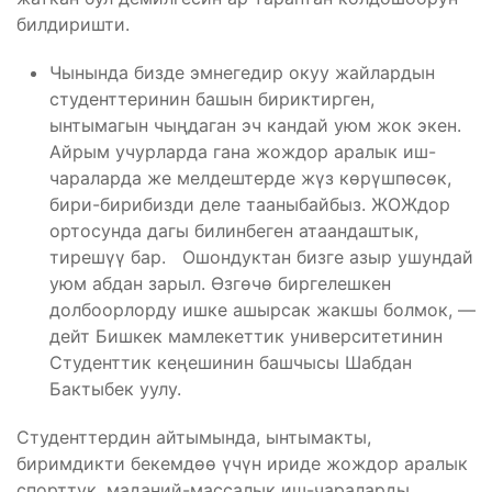
билдиришти.
Чынында бизде эмнегедир окуу жайлардын
студенттеринин башын бириктирген,
ынтымагын чыңдаган эч кандай уюм жок экен.
Айрым учурларда гана жождор аралык иш-
чараларда же мелдештерде жүз көрүшпөсөк,
бири-бирибизди деле тааныбайбыз. ЖОЖдор
ортосунда дагы билинбеген атаандаштык,
тирешүү бар. Ошондуктан бизге азыр ушундай
уюм абдан зарыл. Өзгөчө биргелешкен
долбоорлорду ишке ашырсак жакшы болмок, —
дейт Бишкек мамлекеттик университетинин
Студенттик кеңешинин башчысы Шабдан
Бактыбек уулу.
Студенттердин айтымында, ынтымакты,
биримдикти бекемдөө үчүн ириде жождор аралык
спорттук, маданий-массалык иш-чараларды,