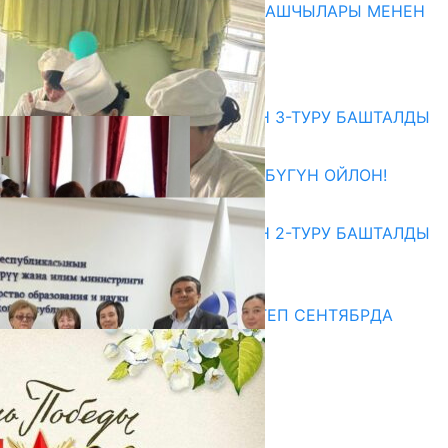
МАМЛЕКЕТТЕРДИН ӨКМӨТ БАШЧЫЛАРЫ МЕНЕН
ЖОЛУГУШТУ
07.08.2026
Абитуриент
ЖОЖДОРГО КАБЫЛ АЛУУНУН 3-ТУРУ БАШТАЛДЫ
27.07.2026
ӨЗҮҢДҮН КЕЛЕЧЕГИҢ ҮЧҮН БҮГҮН ОЙЛОН!
20.07.2026
ЖОЖДОРГО КАБЫЛ АЛУУНУН 2-ТУРУ БАШТАЛДЫ
20.07.2026
Медиа
СУЗАКТА 750 ОРУНДУУ МЕКТЕП СЕНТЯБРДА
ПАЙДАЛАНУУГА БЕРИЛЕТ
07.08.2025
Улуу Жеңиштин жандуу сөзү
29.04.2025