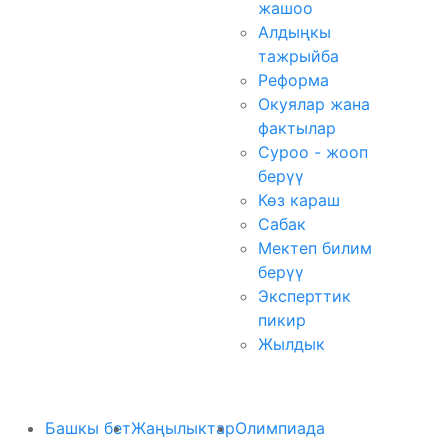
жашоо
Алдыңкы
тажрыйба
Реформа
Окуялар жана
фактылар
Суроо - жооп
берүү
Көз караш
Сабак
Мектеп билим
берүү
Эксперттик
пикир
Жылдык
Башкы бет
Жаңылыктар
Олимпиада