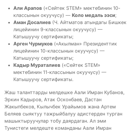
Али Арапов
(«Сейтек STEM» мектебинин 10-
классынын окуучусу) —
Коло медаль ээси
;
Аман Досалиев
(Ч. Айтматов атындагы Бишкек
лицейинин 9-классынын окуучусу) —
Катышуучу сертификаты;
Арген Чурмуков
(«Акылман» Президенттик
лицейинин 10-классынын окуучусу) —
Катышуучу сертификаты;
Кадыр Мураталиев
(«Сейтек STEM»
мектебинин 11-классынын окуучусу) —
Катышуучу сертификаты.
Жаш таланттарды мелдешке Аали Имран Кубанов,
Эркин Кадыров, Атак Осконбаев, Дастан
Жакыпбеков, Кылычбек Урайымов жана Артем
Беляев сыяктуу тажрыйбалуу адистерден турган
машыктыруучулар тобу даярдаган. Ал эми
Тунистеги мелдеште команданы Аали Имран