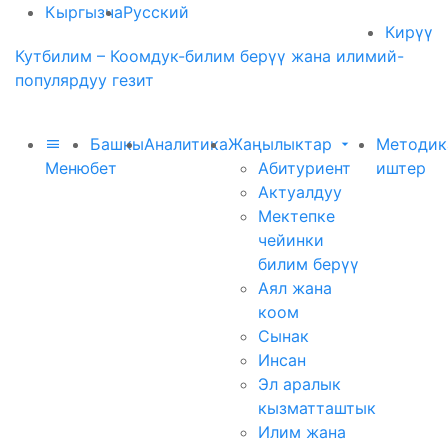
Кыргызча
Русский
Кирүү
Кутбилим – Коомдук-билим берүү жана илимий-
популярдуу гезит
Башкы
Аналитика
Жаңылыктар
Методик
Меню
бет
Абитуриент
иштер
Актуалдуу
Мектепке
чейинки
билим берүү
Аял жана
коом
Сынак
Инсан
Эл аралык
кызматташтык
Илим жана