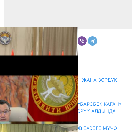
Бөлүшүү
Комментарийлер
Акыркы жаңылыктар
ГЕНДЕРДИК БАСМЫРЛООДОН ЖАНА ЗОРДУК-
ЗОМБУЛУКТАН КОРГОО
07.08.2026
КЫРГЫЗ ТАРЫХЫ ТАСМАДА: «БАРСБЕК КАГАН»
КӨРКӨМ ТАСМАСЫ ЖАРЫК КӨРҮҮ АЛДЫНДА
07.08.2026
ПРЕЗИДЕНТ САДЫР ЖАПАРОВ ЕАЭБГЕ МҮЧӨ