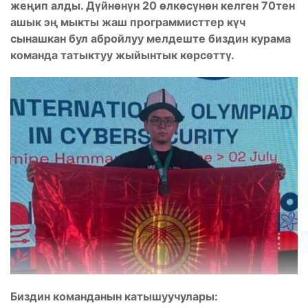
жеңип алды. Дүйнөнүн 20 өлкөсүнөн келген 70тен
ашык эң мыкты жаш программисттер күч
сынашкан бул абройлуу мелдеште биздин курама
команда татыктуу жыйынтык көрсөттү.
Биздин команданын катышуучулары: