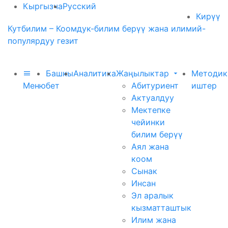
Кыргызча
Русский
Кирүү
Кутбилим – Коомдук-билим берүү жана илимий-
популярдуу гезит
Башкы
Аналитика
Жаңылыктар
Методик
Меню
бет
Абитуриент
иштер
Актуалдуу
Мектепке
чейинки
билим берүү
Аял жана
коом
Сынак
Инсан
Эл аралык
кызматташтык
Илим жана