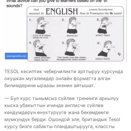
TESOL кесиптик чеберчиликти арттыруу курсунда
окушкан мугалимдер онлайн форматта алган
билимдерине ыраазы экенин айтышат.
— Бул курс тынымсыз сүйлөө тренинги аркылуу
кыска убакыттын ичинде англисче сүйлөө
көндүмдөрүн өнүктүрүүгө жана бекемдөөгө
мүмкүндүк берди. Ошондой эле, британдык Tesol
курсу бизге сабакты пландаштырууга, классты