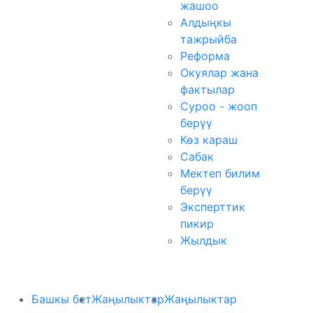
жашоо
Алдыңкы
тажрыйба
Реформа
Окуялар жана
фактылар
Суроо - жооп
берүү
Көз караш
Сабак
Мектеп билим
берүү
Эксперттик
пикир
Жылдык
Башкы бет
Жаңылыктар
Жаңылыктар