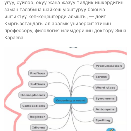
угуу, сүйлөө, окуу жана жазуу тилдик ишкердигин
заман талабына шайкеш уюштуруу боюнча
иштиктүү кеп-кеңештерди алышты, — дейт
Кыргызстандагы эл аралык университетинин
профессору, филология илимдеринин доктору Зина
Караева.