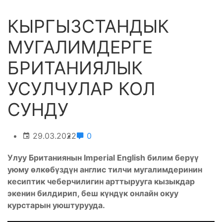
КЫРГЫЗСТАНДЫК
МУГАЛИМДЕРГЕ
БРИТАНИЯЛЫК
УСУЛЧУЛАР КОЛ
СУНДУ
29.03.2022
0
Улуу Британиянын Imperial English билим берүү
уюму өлкөбүздүн англис тилчи мугалимдеринин
кесиптик чеберчилигин арттырууга кызыкдар
экенин билдирип, беш күндүк онлайн окуу
курстарын уюштурууда.