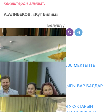
кеңештерди алышат.
А.АЛИБЕКОВ, «Кут Билим»
Бөлүшүү
Комментарийлер
Акыркы жаңылыктар
ПРЕЗИДЕНТТИН ЖАРЛЫГЫ: 500 МЕКТЕПТЕ
ШАХМАТ ИЙРИМИ АЧЫЛАТ
06.08.2026
СҮЛҮКТҮ: ӨЗГӨЧӨ МУКТАЖДЫГЫ БАР БАЛДАР
ҮЧҮН БОРБОР АЧЫЛДЫ
06.08.2026
КЫРГЫЗ ЭКСПЕРТТЕРИ АДАМ УКУКТАРЫН