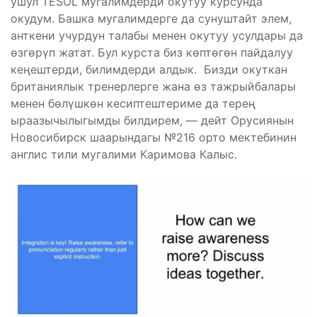
ушул TESOL мугалимдерди окутуу курсунда
окудум. Башка мугалимдерге да сунуштайт элем,
анткени учурдун талабы менен окутуу усулдары да
өзгөрүп жатат. Бул курста биз көптөгөн пайдалуу
кеңештерди, билимдерди алдык. Бизди окуткан
британиялык тренерлерге жана өз тажрыйбалары
менен бөлүшкөн кесиптештериме да терең
ыраазычылыгымды билдирем, — дейт Орусиянын
Новосибирск шаарындагы №216 орто мектебинин
англис тили мугалими Каримова Калыс.