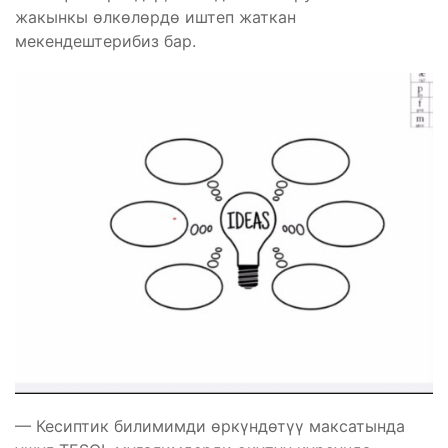
жакынкы өлкөлөрдө иштеп жаткан
мекендештерибиз бар.
— Кесиптик билимимди өркүндөтүү максатында