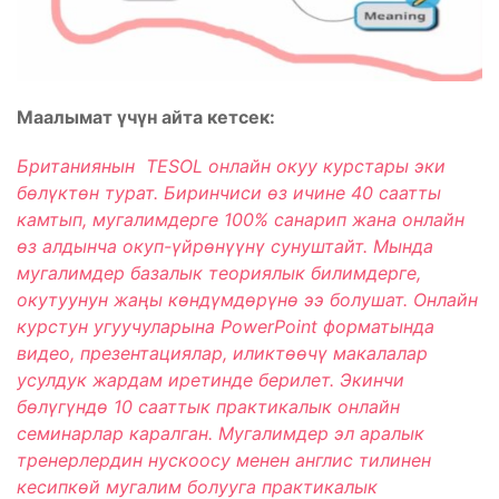
Маалымат үчүн айта кетсек:
Британиянын TESOL онлайн окуу курстары эки
бөлүктөн турат. Биринчиси өз ичине 40 саатты
камтып, мугалимдерге 100% санарип жана онлайн
өз алдынча окуп-үйрөнүүнү сунуштайт. Мында
мугалимдер базалык теориялык билимдерге,
окутуунун жаңы көндүмдөрүнө ээ болушат. Онлайн
курстун угуучуларына PowerPoint форматында
видео, презентациялар, иликтөөчү макалалар
усулдук жардам иретинде берилет. Экинчи
бөлүгүндө 10 сааттык практикалык онлайн
семинарлар каралган. Мугалимдер эл аралык
тренерлердин нускоосу менен англис тилинен
кесипкөй мугалим болууга практикалык