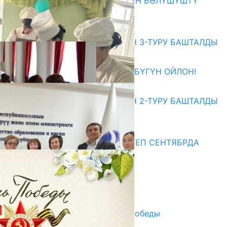
ОКУТУУ ТАЖРЫЙБАСЫ МЕНЕН БӨЛҮШҮШТҮ
06.08.2026
Абитуриент
ЖОЖДОРГО КАБЫЛ АЛУУНУН 3-ТУРУ БАШТАЛДЫ
27.07.2026
ӨЗҮҢДҮН КЕЛЕЧЕГИҢ ҮЧҮН БҮГҮН ОЙЛОН!
20.07.2026
ЖОЖДОРГО КАБЫЛ АЛУУНУН 2-ТУРУ БАШТАЛДЫ
20.07.2026
Медиа
СУЗАКТА 750 ОРУНДУУ МЕКТЕП СЕНТЯБРДА
ПАЙДАЛАНУУГА БЕРИЛЕТ
07.08.2025
Улуу Жеңиштин жандуу сөзү
29.04.2025
Награды в преддверии Дня Победы
29.04.2025