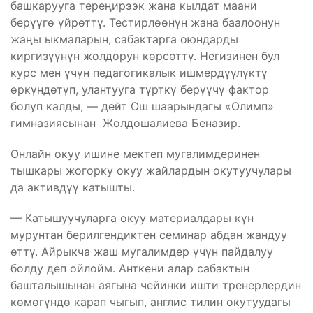
башкарууга тереңирээк жана кылдат маани
берүүгө үйрөттү. Тестирлөөнүн жана баалоонун
жаңы ыкмаларын, сабактарга оюндарды
киргизүүнүн жолдорун көрсөттү. Негизинен бул
курс мен үчүн педагогикалык ишмердүүлүктү
өркүндөтүп, улантууга түрткү берүүчү фактор
болуп калды, — дейт Ош шаарындагы «Олимп»
гимназиясынан Жолдошалиева Беназир.
Онлайн окуу ишине мектеп мугалимдеринен
тышкары жогорку окуу жайлардын окутуучулары
да активдүү катышты.
— Катышуучуларга окуу материалдары күн
мурунтан берилгендиктен семинар абдан жандуу
өттү. Айрыкча жаш мугалимдер үчүн пайдалуу
болду деп ойлойм. Анткени алар сабактын
башталышынан аягына чейинки ишти тренерлердин
көмөгүндө карап чыгып, англис тилин окутуудагы