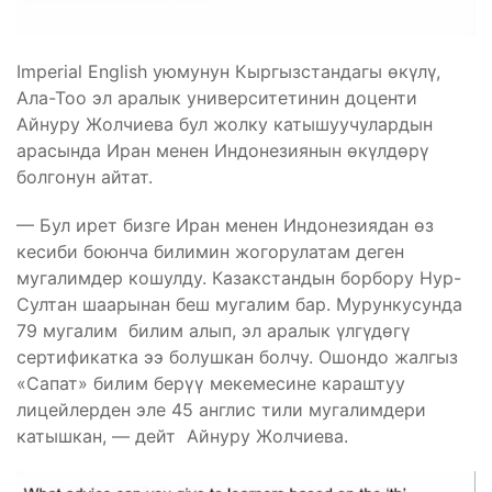
Imperial English уюмунун Кыргызстандагы өкүлү,
Ала-Тоо эл аралык университетинин доценти
Айнуру Жолчиева бул жолку катышуучулардын
арасында Иран менен Индонезиянын өкүлдөрү
болгонун айтат.
— Бул ирет бизге Иран менен Индонезиядан өз
кесиби боюнча билимин жогорулатам деген
мугалимдер кошулду. Казакстандын борбору Нур-
Султан шаарынан беш мугалим бар. Мурункусунда
79 мугалим билим алып, эл аралык үлгүдөгү
сертификатка ээ болушкан болчу. Ошондо жалгыз
«Сапат» билим берүү мекемесине караштуу
лицейлерден эле 45 англис тили мугалимдери
катышкан, — дейт Айнуру Жолчиева.