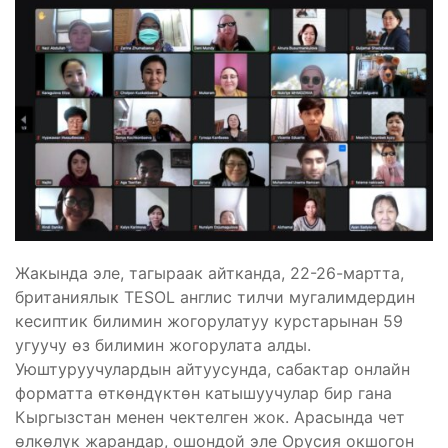
Жакында эле, тагыраак айтканда, 22-26-мартта,
британиялык TESOL англис тилчи мугалимдердин
кесиптик билимин жогорулатуу курстарынан 59
угуучу өз билимин жогорулата алды.
Уюштуруучулардын айтуусунда, сабактар онлайн
форматта өткөндүктөн катышуучулар бир гана
Кыргызстан менен чектелген жок. Арасында чет
өлкөлүк жарандар, ошондой эле Орусия окшогон