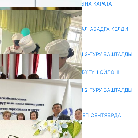
НАРЫНДА ЖАҢЫ ОКУУ ЖЫЛЫНА КАРАТА
ДАЯРДЫКТАР ТАЛКУУЛАНДЫ
07.08.2026
«БИРИМДИК КЕРБЕНИ» ЖАЛАЛ-АБАДГА КЕЛДИ
07.08.2026
Абитуриент
ЖОЖДОРГО КАБЫЛ АЛУУНУН 3-ТУРУ БАШТАЛДЫ
27.07.2026
ӨЗҮҢДҮН КЕЛЕЧЕГИҢ ҮЧҮН БҮГҮН ОЙЛОН!
20.07.2026
ЖОЖДОРГО КАБЫЛ АЛУУНУН 2-ТУРУ БАШТАЛДЫ
20.07.2026
Медиа
СУЗАКТА 750 ОРУНДУУ МЕКТЕП СЕНТЯБРДА
ПАЙДАЛАНУУГА БЕРИЛЕТ
07.08.2025