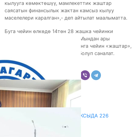
кылууга көмөктөшүү, мамлекеттик жаштар
саясатын финансылык жактан камсыз кылуу
маселелери каралган»,- деп айтылат маалыматта.
Буга чейин өлкөдө 14төн 28 жашка чейинки
жарандар жаш деп эсептелчү. Мындан ары
кыргызстандыктар 35ке чыкканга чейин «жаштар»,
«жаш үй-бүлө», «жаш ишкер» болуп саналат.
Бөлүшүү
Комментарийлер
Акыркы жаңылыктар
ДООР ӨЗГӨРТКӨН БИЛИМ: АКСЫДА 226
МУГАЛИМ ОКУУДАН ӨТТҮ
07.08.2026