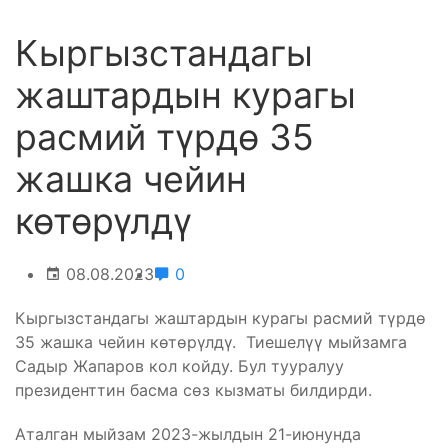
Кыргызстандагы
жаштардын курагы
расмий түрдө 35
жашка чейин
көтөрүлдү
08.08.2023
0
Кыргызстандагы жаштардын курагы расмий түрдө
35 жашка чейин көтөрүлдү. Тиешелүү мыйзамга
Садыр Жапаров кол койду. Бул тууралуу
президенттин басма сөз кызматы билдирди.
Аталган мыйзам 2023-жылдын 21-июнунда