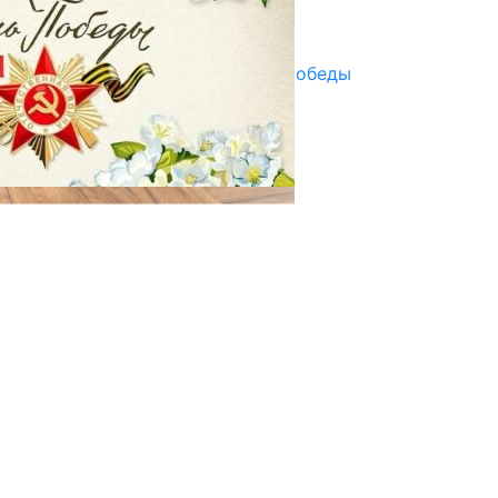
Улуу Жеңиштин жандуу сөзү
29.04.2025
Награды в преддверии Дня Победы
29.04.2025