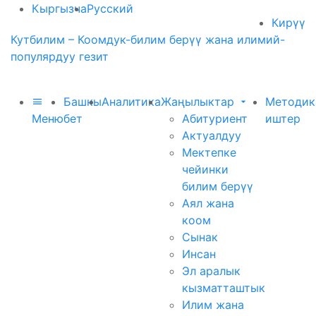
Кыргызча
Русский
Кирүү
Кутбилим – Коомдук-билим берүү жана илимий-
популярдуу гезит
Башкы
Аналитика
Жаңылыктар
Методик
Меню
бет
Абитуриент
иштер
Актуалдуу
Мектепке
чейинки
билим берүү
Аял жана
коом
Сынак
Инсан
Эл аралык
кызматташтык
Илим жана