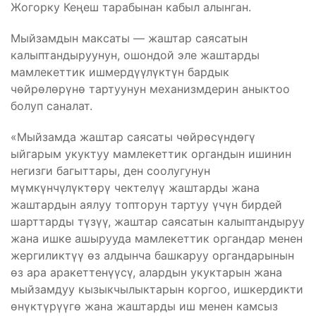
Жогорку Кеңеш тарабынан кабыл алынган.
Мыйзамдын максаты — жаштар саясатын
калыптандыруунун, ошондой эле жаштарды
мамлекеттик ишмердүүлүктүн бардык
чөйрөлөрүнө тартуунун механизмдерин аныктоо
болуп саналат.
«Мыйзамда жаштар саясаты чөйрөсүндөгү
ыйгарым укуктуу мамлекеттик органдын ишинин
негизги багыттары, ден соолугунун
мүмкүнчүлүктөрү чектелүү жаштарды жана
жаштардын аялуу топторун тартуу үчүн бирдей
шарттарды түзүү, жаштар саясатын калыптандыруу
жана ишке ашырууда мамлекеттик органдар менен
жергиликтүү өз алдынча башкаруу органдарынын
өз ара аракеттенүүсү, алардын укуктарын жана
мыйзамдуу кызыкчылыктарын коргоо, ишкердикти
өнүктүрүүгө жана жаштарды иш менен камсыз