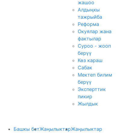
жашоо
Алдыңкы
тажрыйба
Реформа
Окуялар жана
фактылар
Суроо - жооп
берүү
Көз караш
Сабак
Мектеп билим
берүү
Эксперттик
пикир
Жылдык
Башкы бет
Жаңылыктар
Жаңылыктар