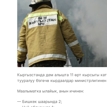
Кыргызстанда дем алышта 11 өрт кырсыгы катт
тууралуу Өзгөчө кырдаалдар министрлигинен
Маалыматка ылайык, анын ичинен:
— Бишкек шаарында 2;