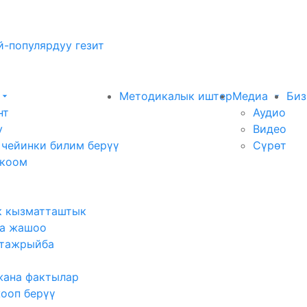
-популярдуу гезит
Методикалык иштер
Медиа
Биз
нт
Аудио
у
Видео
 чейинки билим берүү
Сүрөт
 коом
к кызматташтык
а жашоо
тажрыйба
жана фактылар
жооп берүү