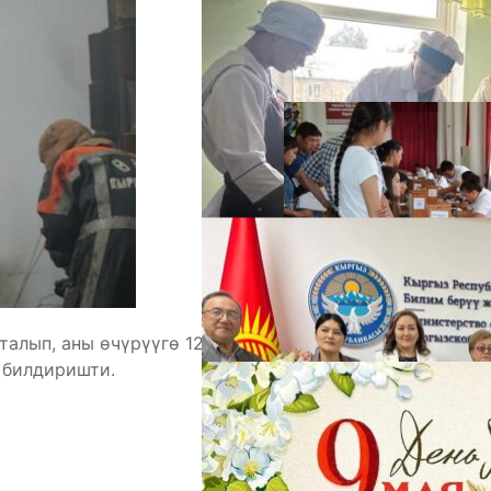
А
М
алып, аны өчүрүүгө 12 бөлүм тартылган. Бул
 билдиришти.