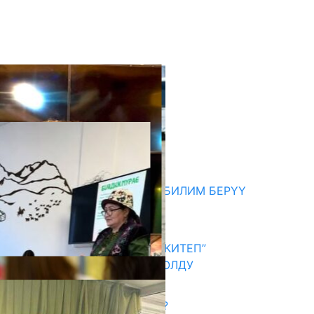
кыркы жаңылыктар
МЭР АЙБЕК ДЖУНУШАЛИЕВ БИЛИМ БЕРҮҮ
МЕКЕМЕЛЕРИН КЫДЫРДЫ
06.08.2026
АКЫН А.ИСМАИЛОВ “АЛТЫН КИТЕП”
СЫЙЛЫГЫНЫН ЛАУРЕАТЫ БОЛДУ
06.08.2026
САЛТТУУ БИЛИМ ӨЗГӨРӨБҮ?