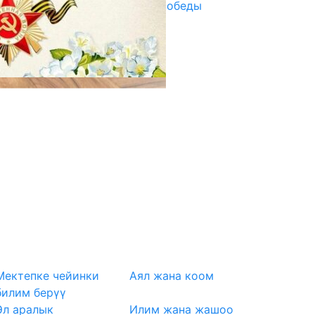
Награды в преддверии Дня Победы
29.04.2025
Мектепке чейинки
Аял жана коом
билим берүү
Эл аралык
Илим жана жашоо