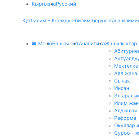
Кыргызча
Русский
Кутбилим – Коомдук-билим берүү жана илимий
Меню
Башкы бет
Аналитика
Жаңылыктар
Абитурие
Актуалду
Мектепке
Аял жана
Сынак
Инсан
Эл аралы
Илим жан
Алдыңкы 
Реформа
Окуялар 
Суроо - 