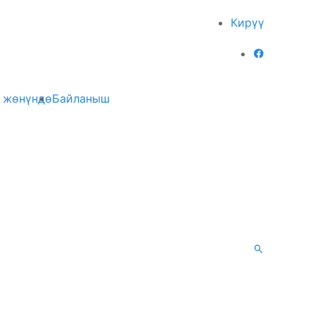
Кирүү
 жөнүндө
Байланыш