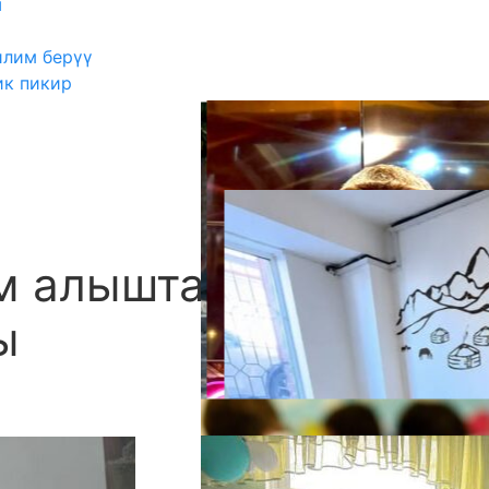
ш
илим берүү
ик пикир
 алышта 11 өрт
А
ы