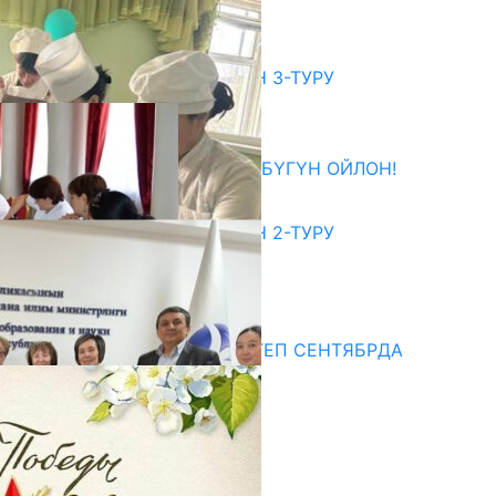
06.08.2026
битуриент
ЖОЖДОРГО КАБЫЛ АЛУУНУН 3-ТУРУ
БАШТАЛДЫ
27.07.2026
ӨЗҮҢДҮН КЕЛЕЧЕГИҢ ҮЧҮН БҮГҮН ОЙЛОН!
20.07.2026
ЖОЖДОРГО КАБЫЛ АЛУУНУН 2-ТУРУ
БАШТАЛДЫ
20.07.2026
едиа
СУЗАКТА 750 ОРУНДУУ МЕКТЕП СЕНТЯБРДА
ПАЙДАЛАНУУГА БЕРИЛЕТ
07.08.2025
Улуу Жеңиштин жандуу сөзү
29.04.2025