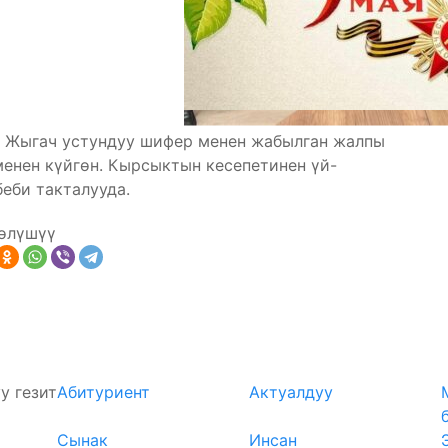
а Жыгач устундуу шифер менен жабылган жалпы
менен күйгөн. Кырсыктын кесепетинен үй-
еби такталууда.
өлүшүү
у гезит
Абитуриент
Актуалдуу
Сынак
Инсан