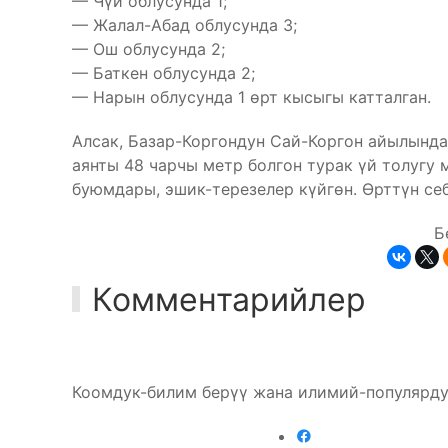
— Чүй облусунда 1;
— Жалал-Абад облусунда 3;
— Ош облусунда 2;
— Баткен облусунда 2;
— Нарын облусунда 1 өрт кысыгы катталган.
Алсак, Базар-Коргондун Сай-Коргон айылынд
аянты 48 чарчы метр болгон турак үй толугу 
буюмдары, эшик-терезелер күйгөн. Өрттүн себ
Б
Комментарийлер
Коомдук-билим берүү жана илимий-популярду