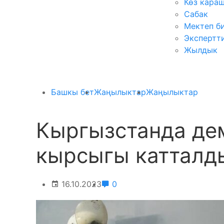
Көз кара
Сабак
Мектеп б
Экспертт
Жылдык
Башкы бет
Жаңылыктар
Жаңылыктар
Кыргызстанда дем
кырсыгы катталд
16.10.2023
0