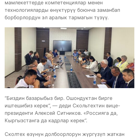
мамлекеттерде компетенциялар менен
технологияларды өнүктүрүү боюнча заманбап
борборлордун эл аралык тармагын түзүү.
“Биздин базарыбыз бир. Ошондуктан бирге
иштешибиз керек”, — деди Скольтехтин вице-
президенти Алексей Ситников. «Россияга да,
Кыргызстанга да кадрлар керек”.
Сколтех өзүнүн долбоорлорун жүргүзүп жаткан