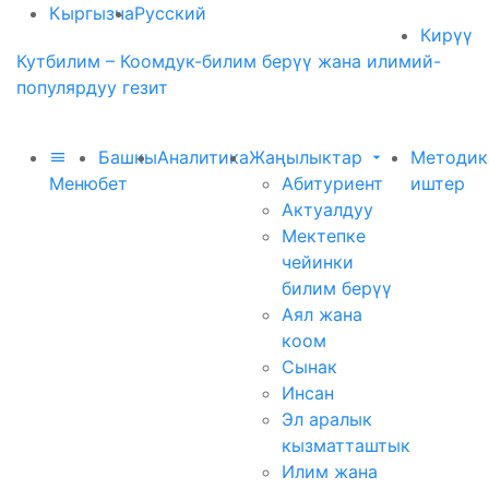
Кыргызча
Русский
Кирүү
Кутбилим – Коомдук-билим берүү жана илимий-
популярдуу гезит
Башкы
Аналитика
Жаңылыктар
Методик
Меню
бет
Абитуриент
иштер
Актуалдуу
Мектепке
чейинки
билим берүү
Аял жана
коом
Сынак
Инсан
Эл аралык
кызматташтык
Илим жана