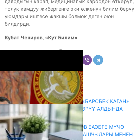
даярдыгын карап, медициналык кароодон өткөрүп,
толук камдуу жибергенге эки өлкөнүн билим берүү
уюмдары иштесе жакшы болмок деген оюн
билдирди.
Кубат Чекиров, «Кут Билим»
Бөлүшүү
Комментарийлер
Акыркы жаңылыктар
КЫРГЫЗ ТАРЫХЫ ТАСМАДА: «БАРСБЕК КАГАН»
КӨРКӨМ ТАСМАСЫ ЖАРЫК КӨРҮҮ АЛДЫНДА
07.08.2026
ПРЕЗИДЕНТ САДЫР ЖАПАРОВ ЕАЭБГЕ МҮЧӨ
МАМЛЕКЕТТЕРДИН ӨКМӨТ БАШЧЫЛАРЫ МЕНЕН