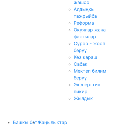
жашоо
Алдыңкы
тажрыйба
Реформа
Окуялар жана
фактылар
Суроо - жооп
берүү
Көз караш
Сабак
Мектеп билим
берүү
Эксперттик
пикир
Жылдык
Башкы бет
Жаңылыктар