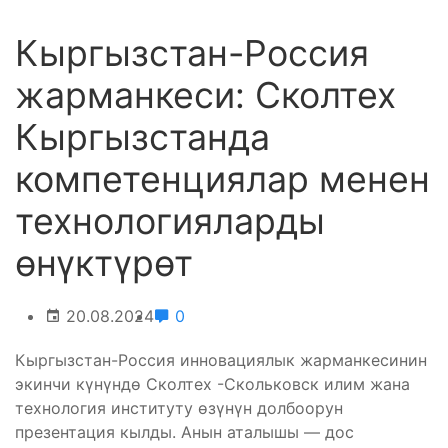
Кыргызстан-Россия
жарманкеси: Сколтех
Кыргызстанда
компетенциялар менен
технологияларды
өнүктүрөт
20.08.2024
0
Кыргызстан-Россия инновациялык жарманкесинин
экинчи күнүндө Сколтех -Скольковск илим жана
технология институту өзүнүн долбоорун
презентация кылды. Анын аталышы — дос