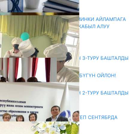
ЖОЛУГУШТУ
07.08.2026
ДИРЕКТОРЛОР РЕЗЕРВИ: КИЙИНКИ АЙЛАМПАГА
ЭЛЕКТРОНДУК АРЫЗДАРДЫ КАБЫЛ АЛУУ
БАШТАЛАТ
07.08.2026
Абитуриент
ЖОЖДОРГО КАБЫЛ АЛУУНУН 3-ТУРУ БАШТАЛДЫ
27.07.2026
ӨЗҮҢДҮН КЕЛЕЧЕГИҢ ҮЧҮН БҮГҮН ОЙЛОН!
20.07.2026
ЖОЖДОРГО КАБЫЛ АЛУУНУН 2-ТУРУ БАШТАЛДЫ
20.07.2026
Медиа
СУЗАКТА 750 ОРУНДУУ МЕКТЕП СЕНТЯБРДА
ПАЙДАЛАНУУГА БЕРИЛЕТ
07.08.2025