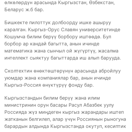
өлкөлөрдүн арасында Кыргызстан, Өзбекстан,
Беларус ж.б бар.
Бишкекте пилоттук долбоорду ишке ашыруу
каралган. Кыргыз-Орус Славян университетинде
Кошумча билим берүү борбору иштөөдө. Бул
борбор ар кандай багытта, анын ичинде
математика жана сынчыл ой жүгүртүү, жасалма
интеллект сыяктуу багыттарда иш алып барууда.
Сколтехтин өнөктөштөрүнүн арасында абройлуу
уюмдар жана компаниялар бар, анын ичинде
Кыргыз-Россия өнүктүрүү фонду бар.
Кыргызстандын билим берүү жана илим
министринин орун басары Расул Абазбек уулу
Россияда жүз миңдеген кыргыз жарандары иштеп
жатканын белгилеп, алар үчүн Россиянын рыногуна
барардын алдында Кыргызстанда окутуп, кесиптик