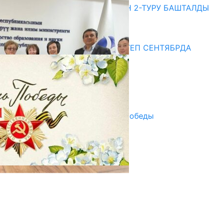
ЖОЖДОРГО КАБЫЛ АЛУУНУН 2-ТУРУ БАШТАЛДЫ
20.07.2026
Медиа
СУЗАКТА 750 ОРУНДУУ МЕКТЕП СЕНТЯБРДА
ПАЙДАЛАНУУГА БЕРИЛЕТ
07.08.2025
Улуу Жеңиштин жандуу сөзү
29.04.2025
Награды в преддверии Дня Победы
29.04.2025