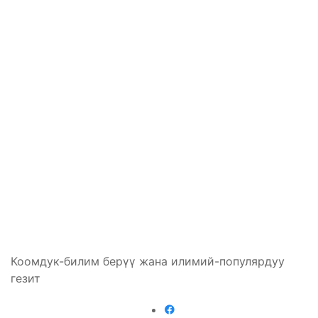
Коомдук-билим берүү жана илимий-популярдуу
гезит