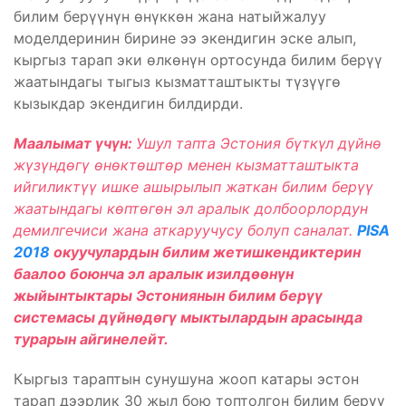
билим берүүнүн өнүккөн жана натыйжалуу
моделдеринин бирине ээ экендигин эске алып,
кыргыз тарап эки өлкөнүн ортосунда билим берүү
жаатындагы тыгыз кызматташтыкты түзүүгө
кызыкдар экендигин билдирди.
Маалымат үчүн:
Ушул тапта Эстония бүткүл дүйнө
жүзүндөгү өнөктөштөр менен кызматташтыкта
ийгиликтүү ишке ашырылып жаткан билим берүү
жаатындагы көптөгөн эл аралык долбоорлордун
демилгечиси жана аткаруучусу болуп саналат.
PISA
2018
окуучулардын билим жетишкендиктерин
баалоо боюнча эл аралык изилдөөнүн
жыйынтыктары Эстониянын билим берүү
системасы дүйнөдөгү мыктылардын арасында
турарын айгинелейт.
Кыргыз тараптын сунушуна жооп катары эстон
тарап дээрлик 30 жыл бою топтолгон билим берүү