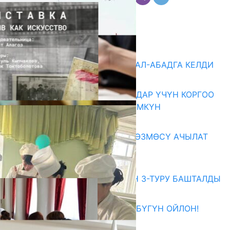
Комментарийлер
Акыркы жаңылыктар
«БИРИМДИК КЕРБЕНИ» ЖАЛАЛ-АБАДГА КЕЛДИ
07.08.2026
КОРРУПЦИЯНЫ КАБАРЛАГАНДАР ҮЧҮН КОРГОО
ЧАРАЛАРЫ КҮЧӨТҮЛҮШҮ МҮМКҮН
07.08.2026
«АРХИВ – ИСКУССТВО» КӨРГӨЗМӨСҮ АЧЫЛАТ
07.08.2026
Абитуриент
ЖОЖДОРГО КАБЫЛ АЛУУНУН 3-ТУРУ БАШТАЛДЫ
27.07.2026
ӨЗҮҢДҮН КЕЛЕЧЕГИҢ ҮЧҮН БҮГҮН ОЙЛОН!
20.07.2026