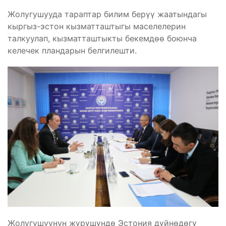
Жолугушууда тараптар билим берүү жаатындагы
кыргыз-эстон кызматташтыгы маселелерин
талкуулап, кызматташтыкты бекемдөө боюнча
келечек пландарын белгилешти.
Жолугушуунун жүрүшүндө Эстония дүйнөдөгү