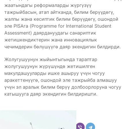
жаатындагы реформаларды жүргүзүү
тажрыйбасын, атап айтканда, билим берүүдөгү,
жалпы жана кесиптик билим берүүдөгү, ошондой
эле PISAга (Programme for International Student
Assessment) даярдануудагы санариптик
жетишкендиктерин жана инновациялык
чечимдерин бөлүшүүгө даяр экендигин билдирди.
Жолугушуунун жыйынтыгында тараптар
жолугушуунун жүрүшүндө жетишилген
макулдашууларды ишке ашыруу үчүн чогуу
аракеттенүүгө, ошондой эле тажрыйба алмашуу
үчүн эл аралык билим берүү долбоорлоруна чогуу
катышууга даяр экендигин билдиришти.
Бөлүшүү