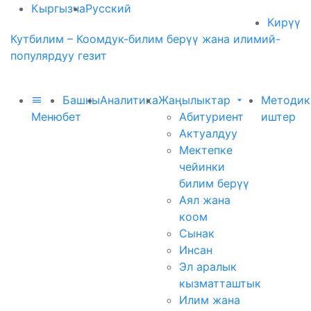
Кыргызча
Русский
Кирүү
Кутбилим – Коомдук-билим берүү жана илимий-
популярдуу гезит
Башкы
Аналитика
Жаңылыктар
Методик
Меню
бет
Абитуриент
иштер
Актуалдуу
Мектепке
чейинки
билим берүү
Аял жана
коом
Сынак
Инсан
Эл аралык
кызматташтык
Илим жана