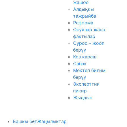
жашоо
Алдыңкы
тажрыйба
Реформа
Окуялар жана
фактылар
Суроо - жооп
берүү
Көз караш
Сабак
Мектеп билим
берүү
Эксперттик
пикир
Жылдык
Башкы бет
Жаңылыктар