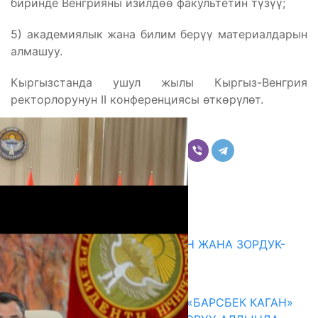
биринде Венгрияны изилдөө факультетин түзүү;
5) академиялык жана билим берүү материалдарын
алмашуу.
Кыргызстанда ушул жылы Кыргыз-Венгрия
ректорлорунун II конференциясы өткөрүлөт.
Бөлүшүү
Комментарийлер
Акыркы жаңылыктар
ГЕНДЕРДИК БАСМЫРЛООДОН ЖАНА ЗОРДУК-
ЗОМБУЛУКТАН КОРГОО
07.08.2026
КЫРГЫЗ ТАРЫХЫ ТАСМАДА: «БАРСБЕК КАГАН»