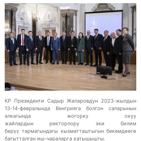
КР Президенти Садыр Жапаровдун 2023-жылдын
13-14-февралында Венгрияга болгон сапарынын
алкагында жогорку окуу
жайлардын ректорлору эки билим
берүү тармагындагы кызматташтыгын бекемдөөгө
багытталган иш-чараларга катышышты.