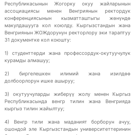
Республикасынын Жогорку окуу жайларынын
ассоциациясы менен Венгриянын ректордук
конференциясынын кызматташтыгы жөнүндө
макулдашууга кол коюлду. Кыргызстандын жана
Венгриянын ЖОЖдорунун ректорлору эки тараптуу
31 документке кол коюшту:
1) студенттерди жана профессордук-окутуучулук
курамды алмашуу;
2) биргелешкен илимий жана изилдөө
долбоорлорун ишке ашыруу;
3) окутуучуларды жиберүү жолу менен Кыргыз
Республикасында венгр тилин жана Венгрияда
кыргыз тилин жайылтуу;
4) Венгр тили жана маданият борборун ачуу,
ошондой эле Кыргызстандын университеттеринин