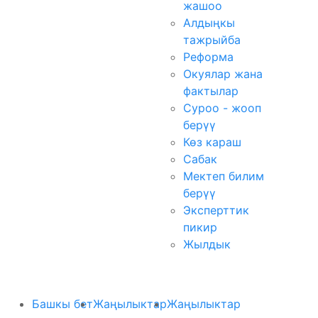
жашоо
Алдыңкы
тажрыйба
Реформа
Окуялар жана
фактылар
Суроо - жооп
берүү
Көз караш
Сабак
Мектеп билим
берүү
Эксперттик
пикир
Жылдык
Башкы бет
Жаңылыктар
Жаңылыктар