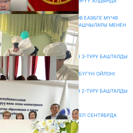
КӨРКӨМ ТАСМАСЫ ЖАРЫК КӨРҮҮ АЛДЫНДА
07.08.2026
ПРЕЗИДЕНТ САДЫР ЖАПАРОВ ЕАЭБГЕ МҮЧӨ
МАМЛЕКЕТТЕРДИН ӨКМӨТ БАШЧЫЛАРЫ МЕНЕН
ЖОЛУГУШТУ
07.08.2026
Абитуриент
ЖОЖДОРГО КАБЫЛ АЛУУНУН 3-ТУРУ БАШТАЛДЫ
27.07.2026
ӨЗҮҢДҮН КЕЛЕЧЕГИҢ ҮЧҮН БҮГҮН ОЙЛОН!
20.07.2026
ЖОЖДОРГО КАБЫЛ АЛУУНУН 2-ТУРУ БАШТАЛДЫ
20.07.2026
Медиа
СУЗАКТА 750 ОРУНДУУ МЕКТЕП СЕНТЯБРДА
ПАЙДАЛАНУУГА БЕРИЛЕТ
07.08.2025