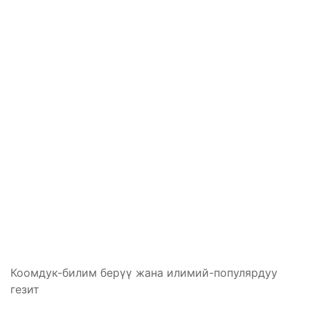
Коомдук-билим берүү жана илимий-популярдуу
гезит