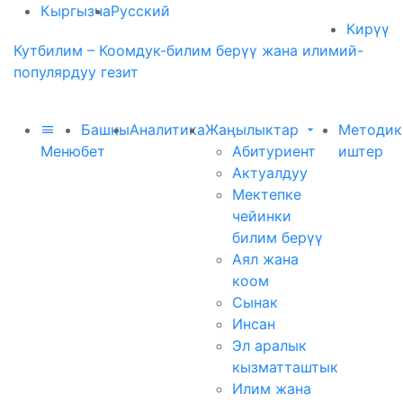
Кыргызча
Русский
Кирүү
Кутбилим – Коомдук-билим берүү жана илимий-
популярдуу гезит
Башкы
Аналитика
Жаңылыктар
Методик
Меню
бет
Абитуриент
иштер
Актуалдуу
Мектепке
чейинки
билим берүү
Аял жана
коом
Сынак
Инсан
Эл аралык
кызматташтык
Илим жана