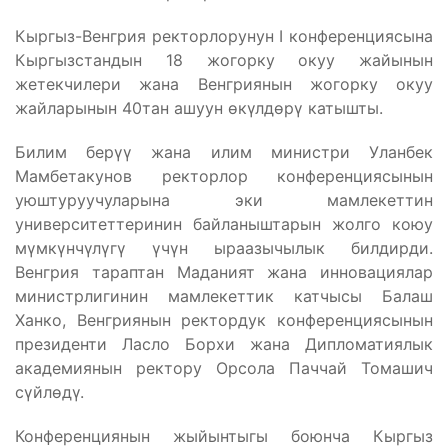
Кыргыз-Венгрия ректорлорунун I конференциясына
Кыргызстандын 18 жогорку окуу жайынын
жетекчилери жана Венгриянын жогорку окуу
жайларынын 40тан ашуун өкүлдөрү катышты.
Билим берүү жана илим министри Уланбек
Мамбетакунов ректорлор конференциясынын
уюштуруучуларына эки мамлекеттин
университеттеринин байланыштарын жолго коюу
мүмкүнчүлүгү үчүн ыраазычылык билдирди.
Венгрия тараптан Маданият жана инновациялар
министрлигинин мамлекеттик катчысы Балаш
Ханко, Венгриянын ректордук конференциясынын
президенти Ласло Борхи жана Дипломатиялык
академиянын ректору Орсола Паччай Томашич
сүйлөдү.
Конференциянын жыйынтыгы боюнча Кыргыз