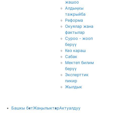
жашоо
Алдыңкы
тажрыйба
Реформа
Окуялар жана
фактылар
Суроо - жооп
берүү
Көз караш
Сабак
Мектеп билим
берүү
Эксперттик
пикир
Жылдык
Башкы бет
Жаңылыктар
Актуалдуу