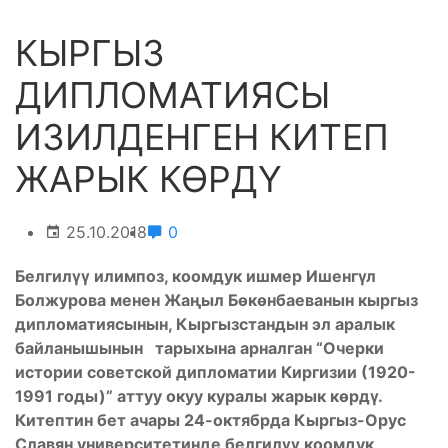
КЫРГЫЗ
ДИПЛОМАТИЯСЫ
ИЗИЛДЕНГЕН КИТЕП
ЖАРЫК КӨРДҮ
25.10.2018
0
Белгилүү илимпоз, коомдук ишмер Ишенгүл
Болжурова менен Жаңыл Бөкөнбаеванын кыргыз
дипломатиясынын, Кыргызстандын эл аралык
байланышынын тарыхына арналган “Очерки
истории советской дипломатии Киргизии (1920-
1991 годы)” аттуу окуу куралы жарык көрдү.
Китептин бет ачары 24-октябрда Кыргыз-Орус
Славян университетинде белгилүү коомдук