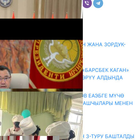
Комментарийлер
Акыркы жаңылыктар
ГЕНДЕРДИК БАСМЫРЛООДОН ЖАНА ЗОРДУК-
ЗОМБУЛУКТАН КОРГОО
07.08.2026
КЫРГЫЗ ТАРЫХЫ ТАСМАДА: «БАРСБЕК КАГАН»
КӨРКӨМ ТАСМАСЫ ЖАРЫК КӨРҮҮ АЛДЫНДА
07.08.2026
ПРЕЗИДЕНТ САДЫР ЖАПАРОВ ЕАЭБГЕ МҮЧӨ
МАМЛЕКЕТТЕРДИН ӨКМӨТ БАШЧЫЛАРЫ МЕНЕН
ЖОЛУГУШТУ
07.08.2026
Абитуриент
ЖОЖДОРГО КАБЫЛ АЛУУНУН 3-ТУРУ БАШТАЛДЫ