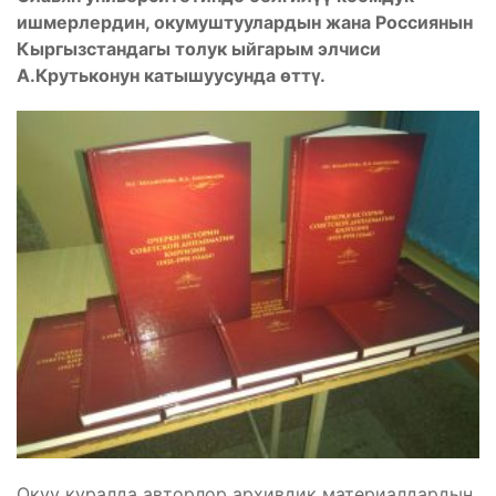
ишмерлердин, окумуштуулардын жана Россиянын
Кыргызстандагы толук ыйгарым элчиси
А.Крутьконун катышуусунда өттү.
Окуу куралда авторлор архивдик материалдардын,