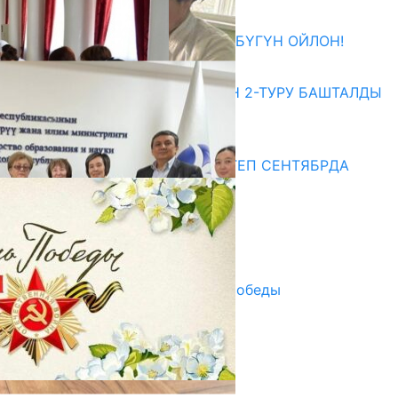
27.07.2026
ӨЗҮҢДҮН КЕЛЕЧЕГИҢ ҮЧҮН БҮГҮН ОЙЛОН!
20.07.2026
ЖОЖДОРГО КАБЫЛ АЛУУНУН 2-ТУРУ БАШТАЛДЫ
20.07.2026
Медиа
СУЗАКТА 750 ОРУНДУУ МЕКТЕП СЕНТЯБРДА
ПАЙДАЛАНУУГА БЕРИЛЕТ
07.08.2025
Улуу Жеңиштин жандуу сөзү
29.04.2025
Награды в преддверии Дня Победы
29.04.2025