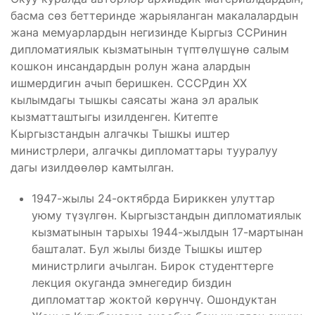
басма сөз беттеринде жарыяланган макалалардын
жана мемуарлардын негизинде Кыргыз ССРинин
дипломатиялык кызматынын түптөлүшүнө салым
кошкон инсандардын ролун жана алардын
ишмердигин ачып беришкен. СССРдин ХХ
кылымдагы тышкы саясаты жана эл аралык
кызматташтыгы изилденген. Китепте
Кыргызстандын алгачкы Тышкы иштер
министрлери, алгачкы дипломаттары тууралуу
дагы изилдөөлөр камтылган.
1947-жылы 24-октябрда Бириккен улуттар
уюму түзүлгөн. Кыргызстандын дипломатиялык
кызматынын тарыхы 1944-жылдын 17-мартынан
башталат. Бул жылы бизде Тышкы иштер
министрлиги ачылган. Бирок студенттерге
лекция окуганда эмнегедир биздин
дипломаттар жоктой көрүнчү. Ошондуктан