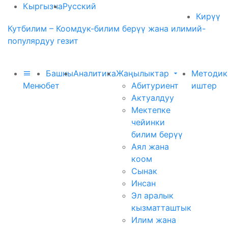
Кыргызча
Русский
Кирүү
Кутбилим – Коомдук-билим берүү жана илимий-
популярдуу гезит
Башкы
Аналитика
Жаңылыктар
Методик
Меню
бет
Абитуриент
иштер
Актуалдуу
Мектепке
чейинки
билим берүү
Аял жана
коом
Сынак
Инсан
Эл аралык
кызматташтык
Илим жана