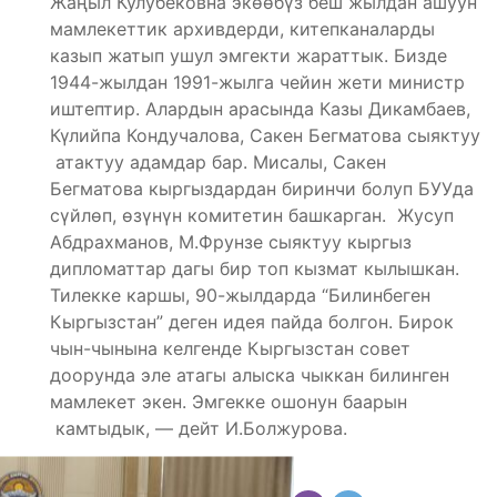
Жаңыл Кулубековна экөөбүз беш жылдан ашуун
мамлекеттик архивдерди, китепканаларды
казып жатып ушул эмгекти жараттык. Бизде
1944-жылдан 1991-жылга чейин жети министр
иштептир. Алардын арасында Казы Дикамбаев,
Күлийпа Кондучалова, Сакен Бегматова сыяктуу
атактуу адамдар бар. Мисалы, Сакен
Бегматова кыргыздардан биринчи болуп БУУда
сүйлөп, өзүнүн комитетин башкарган. Жусуп
Абдрахманов, М.Фрунзе сыяктуу кыргыз
дипломаттар дагы бир топ кызмат кылышкан.
Тилекке каршы, 90-жылдарда “Билинбеген
Кыргызстан” деген идея пайда болгон. Бирок
чын-чынына келгенде Кыргызстан совет
доорунда эле атагы алыска чыккан билинген
мамлекет экен. Эмгекке ошонун баарын
камтыдык, — дейт И.Болжурова.
Бөлүшүү