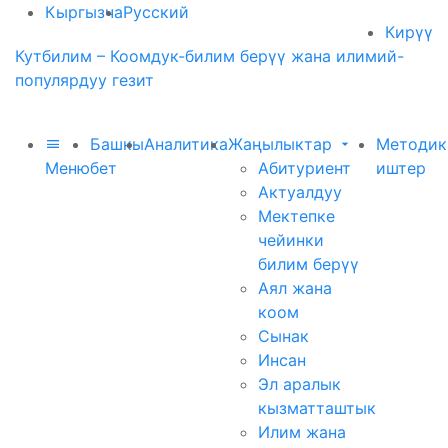
Кыргызча
Русский
Кирүү
Кутбилим – Коомдук-билим берүү жана илимий-
популярдуу гезит
Башкы
Аналитика
Жаңылыктар
Методик
Меню
бет
Абитуриент
иштер
Актуалдуу
Мектепке
чейинки
билим берүү
Аял жана
коом
Сынак
Инсан
Эл аралык
кызматташтык
Илим жана