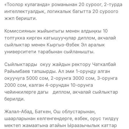
«Тоолор кулаганда» романынан 20 суроог, 2-турда
интеллектуалдык, логикалык багытта 20 суроого
жжп беришти.
Комиссиянын жыйынтыгы менен алдыңкы 10
топтукка кирген катышуучулар диплом, акчалай
сыйлыктар менен Кыргыз-Өзбек Эл аралык
университети тарабынан сыйланышты.
Сыйлыктарды окуу жайдын ректору Чаткалбай
Райымбаев тапшырды. Ал эми 1-орунду алган
окуучуга 5000 сом, 2-орунга 3000 сом, 3-орунга
2000 сом, калган 4-орундан 10-орунга
чейинкилерге дагы диплом, акчалай сыйлыктар
берилди.
Жалал-Абад, Баткен, Ош облустарынан,
шаарларынан келгенгендерге, өзбек, орус тилдүү
мектеп жамаатына атайын Ыраазычылык каттар