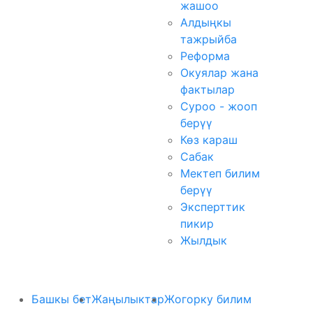
жашоо
Алдыңкы
тажрыйба
Реформа
Окуялар жана
фактылар
Суроо - жооп
берүү
Көз караш
Сабак
Мектеп билим
берүү
Эксперттик
пикир
Жылдык
Башкы бет
Жаңылыктар
Жогорку билим