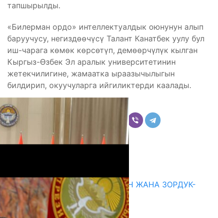
тапшырылды.
«Билерман ордо» интеллектуалдык оюнунун алып
баруучусу, негиздөөчүсү Талант Канатбек уулу бул
иш-чарага көмөк көрсөтүп, демөөрчүлүк кылган
Кыргыз-Өзбек Эл аралык университетинин
жетекчилигине, жамаатка ыраазычылыгын
билдирип, окуучуларга ийгиликтерди каалады.
Бөлүшүү
Комментарийлер
Акыркы жаңылыктар
ГЕНДЕРДИК БАСМЫРЛООДОН ЖАНА ЗОРДУК-
ЗОМБУЛУКТАН КОРГОО
07.08.2026