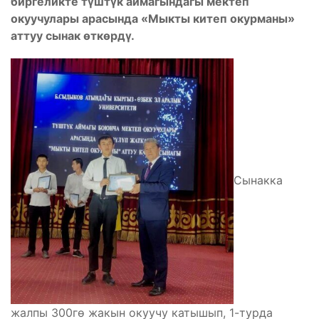
биргеликте түштүк аймагындагы мектеп
окуучулары арасында «Мыкты китеп окурманы»
аттуу сынак өткөрдү.
Сынакка
жалпы 300гө жакын окуучу катышып, 1-турда