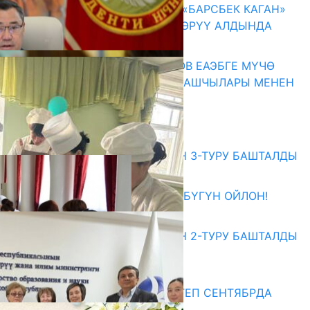
КЫРГЫЗ ТАРЫХЫ ТАСМАДА: «БАРСБЕК КАГАН»
КӨРКӨМ ТАСМАСЫ ЖАРЫК КӨРҮҮ АЛДЫНДА
07.08.2026
ПРЕЗИДЕНТ САДЫР ЖАПАРОВ ЕАЭБГЕ МҮЧӨ
МАМЛЕКЕТТЕРДИН ӨКМӨТ БАШЧЫЛАРЫ МЕНЕН
ЖОЛУГУШТУ
07.08.2026
Абитуриент
ЖОЖДОРГО КАБЫЛ АЛУУНУН 3-ТУРУ БАШТАЛДЫ
27.07.2026
ӨЗҮҢДҮН КЕЛЕЧЕГИҢ ҮЧҮН БҮГҮН ОЙЛОН!
20.07.2026
ЖОЖДОРГО КАБЫЛ АЛУУНУН 2-ТУРУ БАШТАЛДЫ
20.07.2026
Медиа
СУЗАКТА 750 ОРУНДУУ МЕКТЕП СЕНТЯБРДА
ПАЙДАЛАНУУГА БЕРИЛЕТ