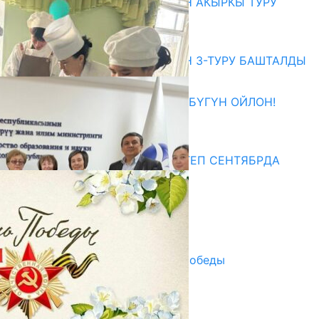
ЖОЖДОРГО КАБЫЛ АЛУУНУН АКЫРКЫ ТУРУ
СТАРТ АЛДЫ
10.08.2026
ЖОЖДОРГО КАБЫЛ АЛУУНУН 3-ТУРУ БАШТАЛДЫ
27.07.2026
ӨЗҮҢДҮН КЕЛЕЧЕГИҢ ҮЧҮН БҮГҮН ОЙЛОН!
20.07.2026
Медиа
СУЗАКТА 750 ОРУНДУУ МЕКТЕП СЕНТЯБРДА
ПАЙДАЛАНУУГА БЕРИЛЕТ
07.08.2025
Улуу Жеңиштин жандуу сөзү
29.04.2025
Награды в преддверии Дня Победы
29.04.2025