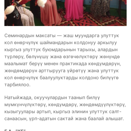
Семинардын максаты — жаш муундарга улуттук
кол өнөрчүлүк шаймандарын колдонуу аркылуу
кыргыз улуттук буюмдарынын тарыхы, алардын
түрлөрү, бөлүнүшү жана өзгөчөлүктөрү жөнүндө
маалымат берүү менен практикада көндүмдөрүн,
жөндөмдөрүн арттырууга үйрөтүү жана улуттук
кол өнөрчүлүк баалуулуктарды колдоно билүүгө
тарбиялоо.
Натыйжада, окуучулардын таанып билүү
мүмкүнчүлүктөрү, көндүмдөрү, жөндөмдүүлүктөрү,
кызыгуулары артып, кыргыз элинин улуттук салт-
санаасын, үрп-адатын сактай жана баалай алышат.