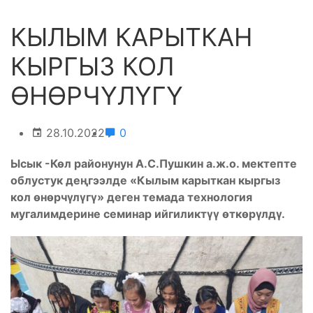
КЫЛЫМ КАРЫТКАН
КЫРГЫЗ КОЛ
ӨНӨРЧҮЛҮГҮ
28.10.2022
0
Ысык -Көл районунун А.С.Пушкин а.ж.о. мектепте
облустук деңгээлде «Кылым карыткан кыргыз
кол өнөрчүлүгү» деген темада технология
мугалимдерине семинар ийгиликтүү өткөрүлдү.