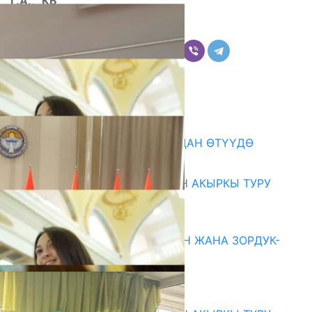
Г.А., “КБ”
Бөлүшүү
Комментарийлер
Акыркы жаңылыктар
199 ТРЕНЕР МУГАЛИМ ОКУУДАН ӨТҮҮДӨ
10.08.2026
ЖОЖДОРГО КАБЫЛ АЛУУНУН АКЫРКЫ ТУРУ
СТАРТ АЛДЫ
10.08.2026
ГЕНДЕРДИК БАСМЫРЛООДОН ЖАНА ЗОРДУК-
ЗОМБУЛУКТАН КОРГОО
07.08.2026
Абитуриент