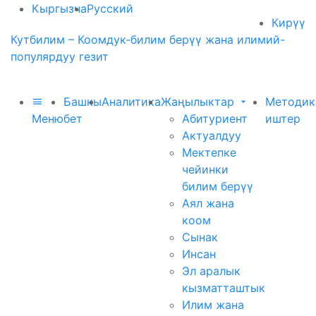
Кыргызча
Русский
Кирүү
Кутбилим – Коомдук-билим берүү жана илимий-
популярдуу гезит
Башкы
Аналитика
Жаңылыктар
Методик
Меню
бет
Абитуриент
иштер
Актуалдуу
Мектепке
чейинки
билим берүү
Аял жана
коом
Сынак
Инсан
Эл аралык
кызматташтык
Илим жана