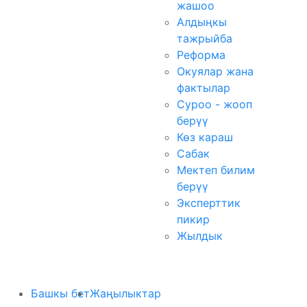
жашоо
Алдыңкы
тажрыйба
Реформа
Окуялар жана
фактылар
Суроо - жооп
берүү
Көз караш
Сабак
Мектеп билим
берүү
Эксперттик
пикир
Жылдык
Башкы бет
Жаңылыктар