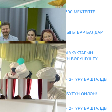
Акыркы жаңылыктар
ПРЕЗИДЕНТТИН ЖАРЛЫГЫ: 500 МЕКТЕПТЕ
ШАХМАТ ИЙРИМИ АЧЫЛАТ
06.08.2026
СҮЛҮКТҮ: ӨЗГӨЧӨ МУКТАЖДЫГЫ БАР БАЛДАР
ҮЧҮН БОРБОР АЧЫЛДЫ
06.08.2026
КЫРГЫЗ ЭКСПЕРТТЕРИ АДАМ УКУКТАРЫН
ОКУТУУ ТАЖРЫЙБАСЫ МЕНЕН БӨЛҮШҮШТҮ
06.08.2026
Абитуриент
ЖОЖДОРГО КАБЫЛ АЛУУНУН 3-ТУРУ БАШТАЛДЫ
27.07.2026
ӨЗҮҢДҮН КЕЛЕЧЕГИҢ ҮЧҮН БҮГҮН ОЙЛОН!
20.07.2026
ЖОЖДОРГО КАБЫЛ АЛУУНУН 2-ТУРУ БАШТАЛДЫ