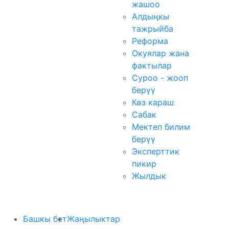
жашоо
Алдыңкы
тажрыйба
Реформа
Окуялар жана
фактылар
Суроо - жооп
берүү
Көз караш
Сабак
Мектеп билим
берүү
Эксперттик
пикир
Жылдык
Башкы бет
Жаңылыктар