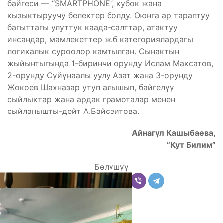
байгеси — “SMARTPHONE”, кубок жана
кызыктыруучу белектер болду. Оюнга ар тараптуу
багыттагы улуттук каада-салттар, атактуу
инсандар, мамлекеттер ж.б категориялардагы
логикалык суроолор камтылган. Сынактын
жыйынтыгында 1-биринчи орунду Ислам Максатов,
2-орунду Сүйүнаалы уулу Азат жана 3-орунду
Жокоев Шахназар утуп алышып, байгелүү
сыйлыктар жана ардак грамоталар менен
сыйланышты-дейт А.Байсеитова.
Айнагүл Кашыбаева,
“Кут Билим”
Бөлүшүү
Комментарийлер