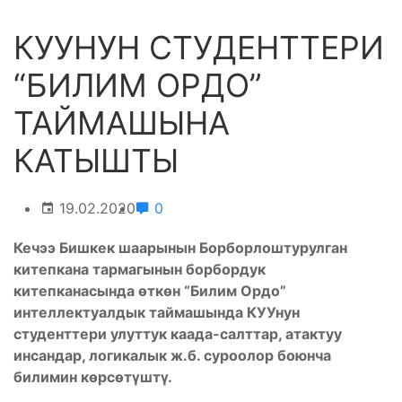
КУУНУН СТУДЕНТТЕРИ
“БИЛИМ ОРДО”
ТАЙМАШЫНА
КАТЫШТЫ
19.02.2020
0
Кечээ Бишкек шаарынын Борборлоштурулган
китепкана тармагынын борбордук
китепканасында өткөн “Билим Ордо”
интеллектуалдык таймашында КУУнун
студенттери улуттук каада-салттар, атактуу
инсандар, логикалык ж.б. суроолор боюнча
билимин көрсөтүштү.