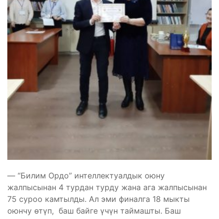
— “Билим Ордо” интеллектуалдык оюну
жалпысынан 4 турдан турду жана ага жалпысынан
75 суроо камтылды. Ал эми финалга 18 мыкты
оюнчу өтүп, баш байге үчүн таймашты. Баш