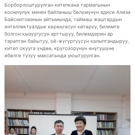
Борборлоштурулган китепкана тармагынын
коомчулук менен байланыш бөлүмүнүн адиси Ализа
Байсеитованын айтымында, таймаш жаштардын
интеллектуалдык көрөңгөсүн көтөрүү, билимге
болгон кызуугусун арттыруу, билимдерин ар
тараптан байытуу, ой-жүгүртүүсүн калыптандыруу,
китеп окууга үндөө, кругозорунун өнүгүшүнө
өбөлгө түзүү максатында уюштурулган.