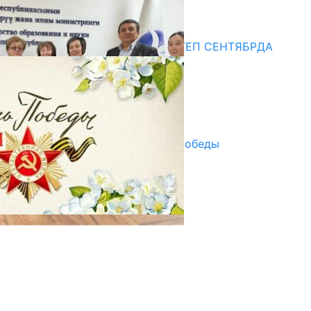
20.07.2026
Медиа
СУЗАКТА 750 ОРУНДУУ МЕКТЕП СЕНТЯБРДА
ПАЙДАЛАНУУГА БЕРИЛЕТ
07.08.2025
Улуу Жеңиштин жандуу сөзү
29.04.2025
Награды в преддверии Дня Победы
29.04.2025