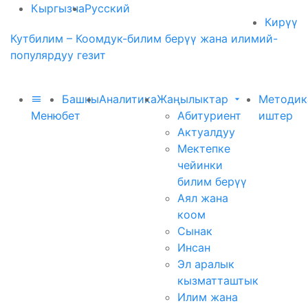
Кыргызча
Русский
Кирүү
Кутбилим – Коомдук-билим берүү жана илимий-
популярдуу гезит
Башкы
Аналитика
Жаңылыктар
Методик
Меню
бет
Абитуриент
иштер
Актуалдуу
Мектепке
чейинки
билим берүү
Аял жана
коом
Сынак
Инсан
Эл аралык
кызматташтык
Илим жана