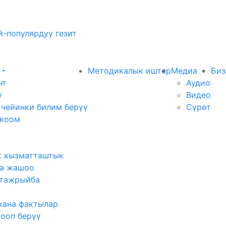
-популярдуу гезит
Методикалык иштер
Медиа
Биз
нт
Аудио
у
Видео
 чейинки билим берүү
Сүрөт
 коом
к кызматташтык
а жашоо
тажрыйба
жана фактылар
жооп берүү