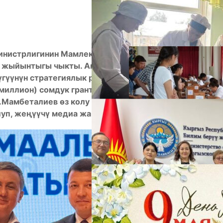
А
инистрлигинин Мамлекеттик социалдык заказ
н жыйынтыгы чыкты. Анын алкагында «Кут Билим»
үгүүнүн стратегиялык ресурсу» аттуу долбоору
миллион) сомдук грантка ээ болду. Долбоордун
.Мамбеталиев өз колу менен тапшырып,
уп, жеңүүчү медиа жамааттарга ийгилик каалады.
М