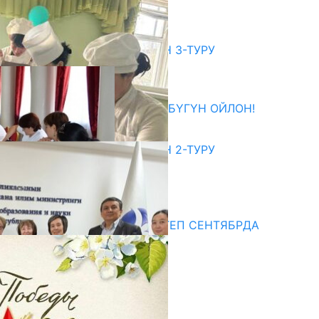
06.08.2026
битуриент
ЖОЖДОРГО КАБЫЛ АЛУУНУН 3-ТУРУ
БАШТАЛДЫ
27.07.2026
ӨЗҮҢДҮН КЕЛЕЧЕГИҢ ҮЧҮН БҮГҮН ОЙЛОН!
20.07.2026
ЖОЖДОРГО КАБЫЛ АЛУУНУН 2-ТУРУ
БАШТАЛДЫ
20.07.2026
едиа
СУЗАКТА 750 ОРУНДУУ МЕКТЕП СЕНТЯБРДА
ПАЙДАЛАНУУГА БЕРИЛЕТ
07.08.2025
Улуу Жеңиштин жандуу сөзү
29.04.2025