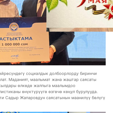
өйрөсүндөгү социалдык долбоорлорду биринчи
лат. Маданият, маалымат жана жаштар саясаты
жылдары өлкөдө жалпыга маалымдоо
истиканы өнүктүрүүгө өзгөчө көңүл бурулууда.
ти Садыр Жапаровдун саясатынын маанилүү бөлүгү