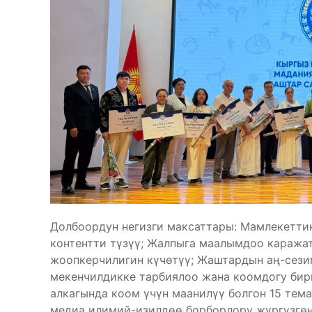
Долбоордун негизги максаттары: Мамлекетти
контентти түзүү; Жалпыга маалымдоо каража
жоопкерчилигин күчөтүү; Жаштардын аң-сези
мекенчилдикке тарбиялоо жана коомдогу бир
алкагында коом үчүн маанилүү болгон 15 тем
медиа илимий-изилдөө борборлору жүргүзгө