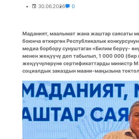
30.06.2026
0
Маданият, маалымат жана жаштар саясаты м
боюнча өткөргөн Республикалык конкурсуну
медиа борбору сунуштаган «Билим берүү- өн
менен жеңүүчү деп табылып, 1 000 000 (бир 
жеңүүчүлөрүнө сертификаттарды министр М
социалдык заказдын маани-маңызына токтол