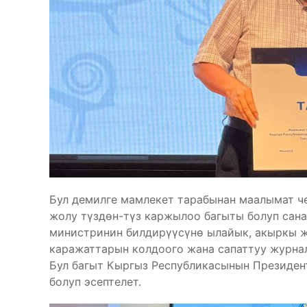
Бул демилге мамлекет тарабынан маалымат ч
жолу түздөн-түз каржылоо багыты болуп сана
министринин билдирүүсүнө ылайык, акыркы 
каражаттарын колдоого жана сапаттуу журнал
Бул багыт Кыргыз Республикасынын Президен
болуп эсептелет.