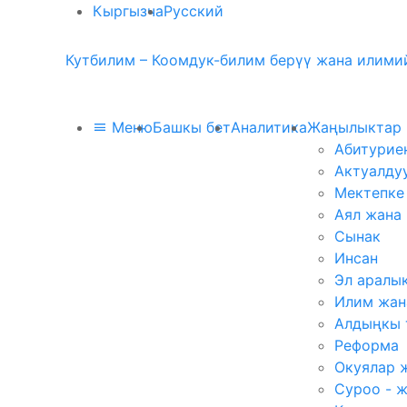
Кыргызча
Русский
Кутбилим – Коомдук-билим берүү жана илимий
Меню
Башкы бет
Аналитика
Жаңылыктар
Абитурие
Актуалду
Мектепке
Аял жана
Сынак
Инсан
Эл аралы
Илим жан
Алдыңкы 
Реформа
Окуялар 
Суроо - 