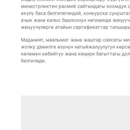
министрликтин расмий сайтындагы коомдук 
өкүлү баса белгилегендей, конкурска сунушт
ачык жана калыс баалоонун негизинде жеңүүч
жеңүүчүлөргө атайын сертификаттар тапшыр
Маданият, маалымат жана жаштар саясаты ми
жолку демилге өзүнүн натыйжалуулугун көрс
көлөмүн көбөйтүү жана кеңири багыттагы до
белгиледи.