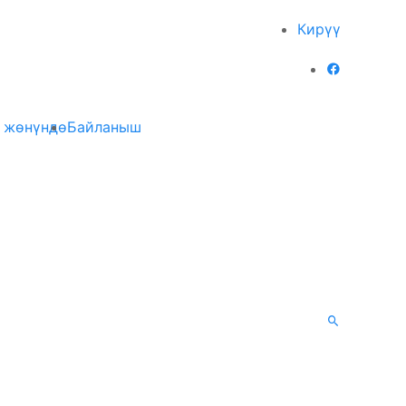
Кирүү
 жөнүндө
Байланыш