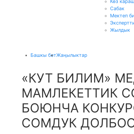
Көз кара
Сабак
Мектеп б
Экспертт
Жылдык
Башкы бет
Жаңылыктар
«КУТ БИЛИМ» МЕ
МАМЛЕКЕТТИК С
БОЮНЧА КОНКУР
СОМДУК ДОЛБОО