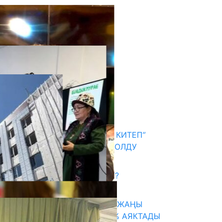
кыркы жаңылыктар
АКЫН А.ИСМАИЛОВ “АЛТЫН КИТЕП”
СЫЙЛЫГЫНЫН ЛАУРЕАТЫ БОЛДУ
06.08.2026
САЛТТУУ БИЛИМ ӨЗГӨРӨБҮ?
06.08.2026
ТАЛАСТА УНИВЕРСИТЕТТИН ЖАҢЫ
КАМПУСУНУН КУРУЛУШУ 75% АЯКТАДЫ