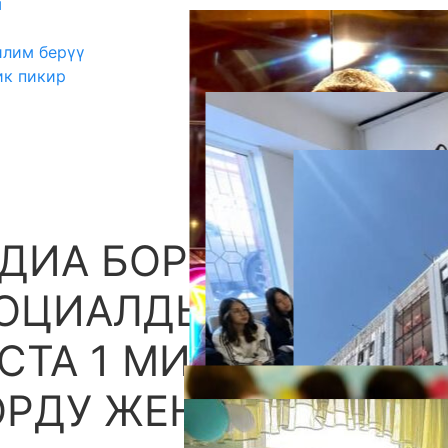
ш
илим берүү
ик пикир
ДИА БОРБОРУ”
А
ОЦИАЛДЫК ЗАКАЗ
СТА 1 МИЛЛИОН
РДУ ЖЕҢИП АЛДЫ