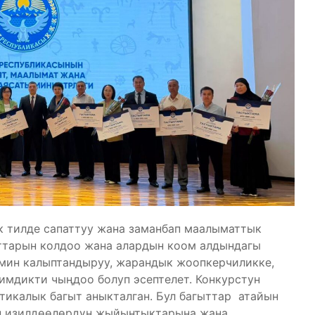
к тилде сапаттуу жана заманбап маалыматтык
ттарын колдоо жана алардын коом алдындагы
мин калыптандыруу, жарандык жоопкерчиликке,
имдикти чыңдоо болуп эсептелет. Конкурстун
атикалык багыт аныкталган. Бул багыттар атайын
н изилдөөлөрдүн жыйынтыктарына жана