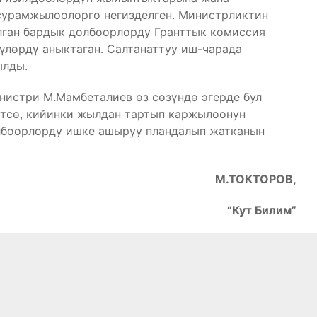
сурамжылоолорго негизделген. Министрликтин
алган бардык долбоорлорду Гранттык комиссия
үлөрдү аныктаган. Салтанаттуу иш-чарада
ылды.
нистри М.Мамбеталиев өз сөзүндө эгерде бул
өтсө, кийинки жылдан тартып каржылоонун
лбоорлорду ишке ашыруу пландалып жатканын
М.ТОКТОРОВ,
“Кут Билим”