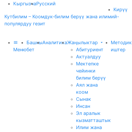
Кыргызча
Русский
Кирүү
Кутбилим – Коомдук-билим берүү жана илимий-
популярдуу гезит
Башкы
Аналитика
Жаңылыктар
Методик
Меню
бет
Абитуриент
иштер
Актуалдуу
Мектепке
чейинки
билим берүү
Аял жана
коом
Сынак
Инсан
Эл аралык
кызматташтык
Илим жана