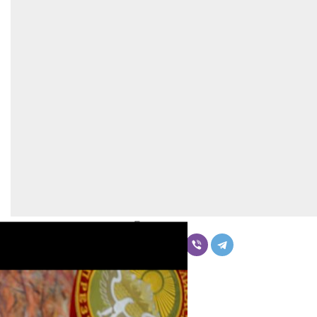
Бөлүшүү
Комментарийлер