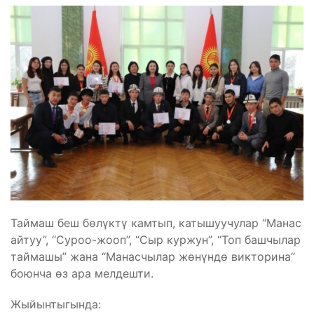
Таймаш беш бөлүктү камтып, катышуучулар “Манас
айтуу”, “Суроо-жооп”, “Сыр куржун”, “Топ башчылар
таймашы” жана “Манасчылар жөнүндө викторина”
боюнча өз ара мелдешти.
Жыйынтыгында: