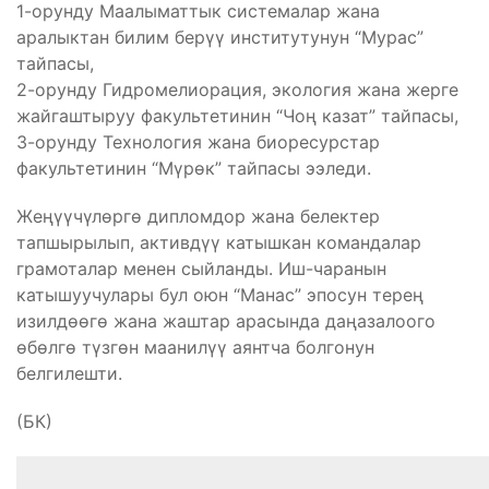
1-орунду Маалыматтык системалар жана
аралыктан билим берүү институтунун “Мурас”
тайпасы,
2-орунду Гидромелиорация, экология жана жерге
жайгаштыруу факультетинин “Чоң казат” тайпасы,
3-орунду Технология жана биоресурстар
факультетинин “Мүрөк” тайпасы ээледи.
Жеңүүчүлөргө дипломдор жана белектер
тапшырылып, активдүү катышкан командалар
грамоталар менен сыйланды. Иш-чаранын
катышуучулары бул оюн “Манас” эпосун терең
изилдөөгө жана жаштар арасында даңазалоого
өбөлгө түзгөн маанилүү аянтча болгонун
белгилешти.
(БК)