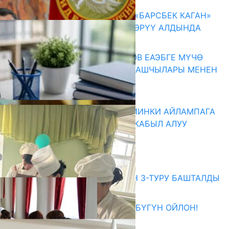
Акыркы жаңылыктар
КЫРГЫЗ ТАРЫХЫ ТАСМАДА: «БАРСБЕК КАГАН»
КӨРКӨМ ТАСМАСЫ ЖАРЫК КӨРҮҮ АЛДЫНДА
07.08.2026
ПРЕЗИДЕНТ САДЫР ЖАПАРОВ ЕАЭБГЕ МҮЧӨ
МАМЛЕКЕТТЕРДИН ӨКМӨТ БАШЧЫЛАРЫ МЕНЕН
ЖОЛУГУШТУ
07.08.2026
ДИРЕКТОРЛОР РЕЗЕРВИ: КИЙИНКИ АЙЛАМПАГА
ЭЛЕКТРОНДУК АРЫЗДАРДЫ КАБЫЛ АЛУУ
БАШТАЛАТ
07.08.2026
Абитуриент
ЖОЖДОРГО КАБЫЛ АЛУУНУН 3-ТУРУ БАШТАЛДЫ
27.07.2026
ӨЗҮҢДҮН КЕЛЕЧЕГИҢ ҮЧҮН БҮГҮН ОЙЛОН!
20.07.2026