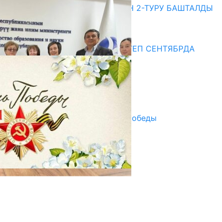
ЖОЖДОРГО КАБЫЛ АЛУУНУН 2-ТУРУ БАШТАЛДЫ
20.07.2026
Медиа
СУЗАКТА 750 ОРУНДУУ МЕКТЕП СЕНТЯБРДА
ПАЙДАЛАНУУГА БЕРИЛЕТ
07.08.2025
Улуу Жеңиштин жандуу сөзү
29.04.2025
Награды в преддверии Дня Победы
29.04.2025