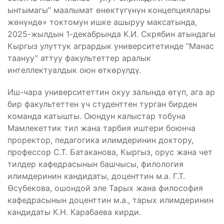
ынтымагы” маалымат өнөктүгүнүн концепциялары
жөнүндө» токтомун ишке ашыруу максатында,
2025-жылдын 1-декабрында К.И. Скрябин атындагы
Кыргыз улуттук агрардык университетинде “Манас
таануу” аттуу факультеттер аралык
интеллектуалдык оюн өткөрүлдү.
Иш-чара университеттин окуу залында өтүп, ага ар
бир факультеттен үч студенттен турган бирден
команда катышты. Оюндун калыстар тобуна
Мамлекеттик тил жана тарбия иштери боюнча
проректор, педагогика илимдеринин доктору,
профессор С.Т. Батаканова, Кыргыз, орус жана чет
тилдер кафедрасынын башчысы, филология
илимдеринин кандидаты, доценттин м.а. Г.Т.
Өсүбекова, ошондой эле Тарых жана философия
кафедрасынын доценттин м.а., тарых илимдеринин
кандидаты К.Н. Карабаева кирди.