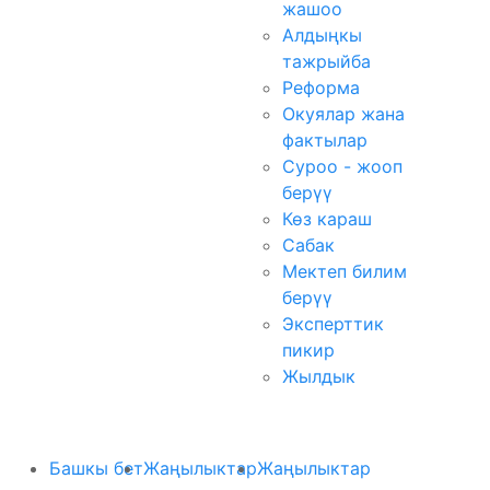
жашоо
Алдыңкы
тажрыйба
Реформа
Окуялар жана
фактылар
Суроо - жооп
берүү
Көз караш
Сабак
Мектеп билим
берүү
Эксперттик
пикир
Жылдык
Башкы бет
Жаңылыктар
Жаңылыктар