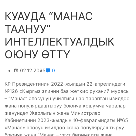
КУАУДА “МАНАС
ТААНУУ”
ИНТЕЛЛЕКТУАЛДЫК
ОЮНУ ӨТТҮ
02.12.2025
0
КР Президентинин 2022-жылдын 22-апрелиндеги
№126 «Кыргыз элинин баа жеткис руханий мурасы
– “Манас” эпосунун үчилтигин ар тараптан изилдөө
жана популярдаштыруу боюнча кошумча чаралар
жөнүндө» Жарлыгын жана Министрлер
Кабинетинин 2023-жылдын 10-февралындагы №65
«Манас» эпосун изилдөө жана популярдаштыруу
боюнча жана “Манас – улут биримдиги жана