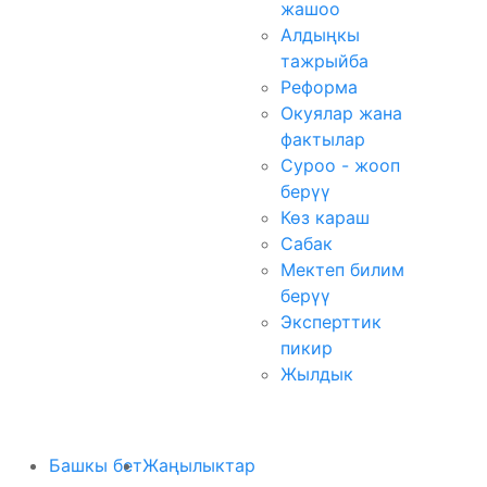
жашоо
Алдыңкы
тажрыйба
Реформа
Окуялар жана
фактылар
Суроо - жооп
берүү
Көз караш
Сабак
Мектеп билим
берүү
Эксперттик
пикир
Жылдык
Башкы бет
Жаңылыктар