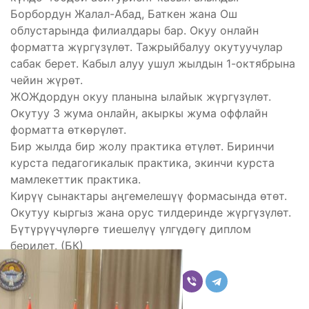
Борбордун Жалал-Абад, Баткен жана Ош
облустарында филиалдары бар. Окуу онлайн
форматта жүргүзүлөт. Тажрыйбалуу окутуучулар
сабак берет. Кабыл алуу ушул жылдын 1-октябрына
чейин жүрөт.
ЖОЖдордун окуу планына ылайык жүргүзүлөт.
Окутуу 3 жума онлайн, акыркы жума оффлайн
форматта өткөрүлөт.
Бир жылда бир жолу практика өтүлөт. Биринчи
курста педагогикалык практика, экинчи курста
мамлекеттик практика.
Кирүү сынактары аңгемелешүү формасында өтөт.
Окутуу кыргыз жана орус тилдеринде жүргүзүлөт.
Бүтүрүүчүлөргө тиешелүү үлгүдөгү диплом
берилет. (БК)
Бөлүшүү