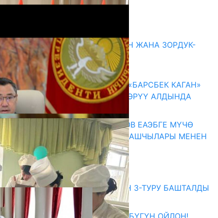
Комментарийлер
Акыркы жаңылыктар
ГЕНДЕРДИК БАСМЫРЛООДОН ЖАНА ЗОРДУК-
ЗОМБУЛУКТАН КОРГОО
07.08.2026
КЫРГЫЗ ТАРЫХЫ ТАСМАДА: «БАРСБЕК КАГАН»
КӨРКӨМ ТАСМАСЫ ЖАРЫК КӨРҮҮ АЛДЫНДА
07.08.2026
ПРЕЗИДЕНТ САДЫР ЖАПАРОВ ЕАЭБГЕ МҮЧӨ
МАМЛЕКЕТТЕРДИН ӨКМӨТ БАШЧЫЛАРЫ МЕНЕН
ЖОЛУГУШТУ
07.08.2026
Абитуриент
ЖОЖДОРГО КАБЫЛ АЛУУНУН 3-ТУРУ БАШТАЛДЫ
27.07.2026
ӨЗҮҢДҮН КЕЛЕЧЕГИҢ ҮЧҮН БҮГҮН ОЙЛОН!