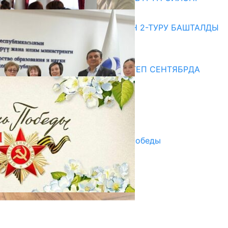
20.07.2026
ЖОЖДОРГО КАБЫЛ АЛУУНУН 2-ТУРУ БАШТАЛДЫ
20.07.2026
Медиа
СУЗАКТА 750 ОРУНДУУ МЕКТЕП СЕНТЯБРДА
ПАЙДАЛАНУУГА БЕРИЛЕТ
07.08.2025
Улуу Жеңиштин жандуу сөзү
29.04.2025
Награды в преддверии Дня Победы
29.04.2025