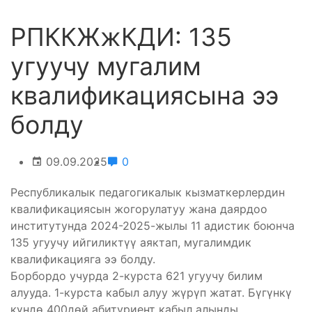
РПККЖжКДИ: 135
угуучу мугалим
квалификациясына ээ
болду
09.09.2025
0
Республикалык педагогикалык кызматкерлердин
квалификациясын жогорулатуу жана даярдоо
институтунда 2024-2025-жылы 11 адистик боюнча
135 угуучу ийгиликтүү аяктап, мугалимдик
квалификацияга ээ болду.
Борбордо учурда 2-курста 621 угуучу билим
алууда. 1-курста кабыл алуу жүрүп жатат. Бүгүнкү
күндө 400дөй абитуриент кабыл алынды.