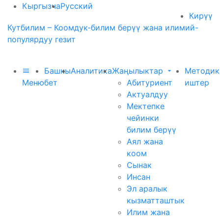
Кыргызча
Русский
Кирүү
Кутбилим – Коомдук-билим берүү жана илимий-
популярдуу гезит
Башкы
Аналитика
Жаңылыктар
Методик
Меню
бет
Абитуриент
иштер
Актуалдуу
Мектепке
чейинки
билим берүү
Аял жана
коом
Сынак
Инсан
Эл аралык
кызматташтык
Илим жана