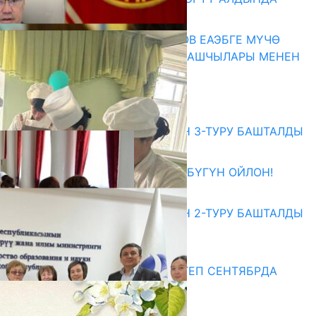
07.08.2026
ПРЕЗИДЕНТ САДЫР ЖАПАРОВ ЕАЭБГЕ МҮЧӨ
МАМЛЕКЕТТЕРДИН ӨКМӨТ БАШЧЫЛАРЫ МЕНЕН
ЖОЛУГУШТУ
07.08.2026
Абитуриент
ЖОЖДОРГО КАБЫЛ АЛУУНУН 3-ТУРУ БАШТАЛДЫ
27.07.2026
ӨЗҮҢДҮН КЕЛЕЧЕГИҢ ҮЧҮН БҮГҮН ОЙЛОН!
20.07.2026
ЖОЖДОРГО КАБЫЛ АЛУУНУН 2-ТУРУ БАШТАЛДЫ
20.07.2026
Медиа
СУЗАКТА 750 ОРУНДУУ МЕКТЕП СЕНТЯБРДА
ПАЙДАЛАНУУГА БЕРИЛЕТ
07.08.2025