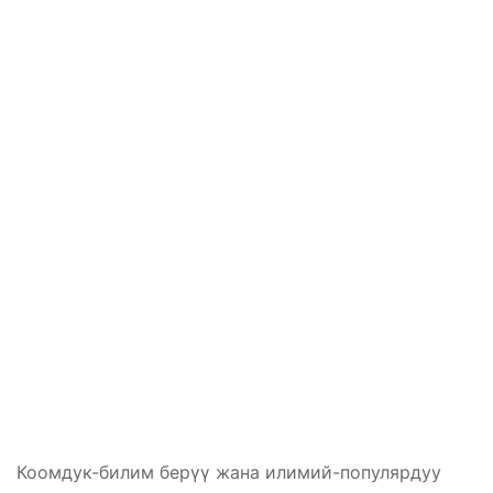
Коомдук-билим берүү жана илимий-популярдуу