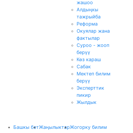
жашоо
Алдыңкы
тажрыйба
Реформа
Окуялар жана
фактылар
Суроо - жооп
берүү
Көз караш
Сабак
Мектеп билим
берүү
Эксперттик
пикир
Жылдык
Башкы бет
Жаңылыктар
Жогорку билим