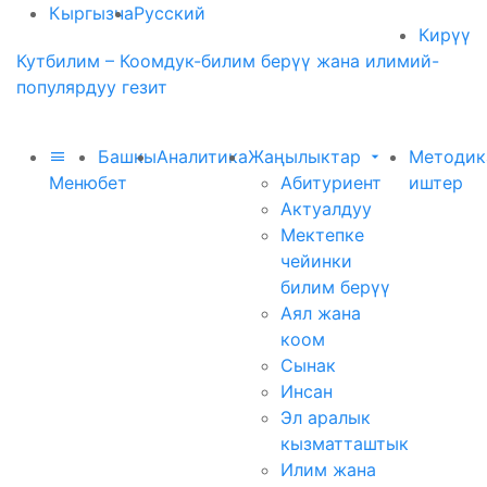
Кыргызча
Русский
Кирүү
Кутбилим – Коомдук-билим берүү жана илимий-
популярдуу гезит
Башкы
Аналитика
Жаңылыктар
Методик
Меню
бет
Абитуриент
иштер
Актуалдуу
Мектепке
чейинки
билим берүү
Аял жана
коом
Сынак
Инсан
Эл аралык
кызматташтык
Илим жана