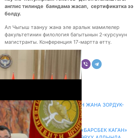
англис тилинде баяндама жасап, сертификатка ээ
болду.
Ал Чыгыш таануу жана эле аралык мамилелер
факультетинин филология багытынын 2-курсунун
магистранты. Конференция 17-мартта өттү.
Бөлүшүү
Комментарийлер
Акыркы жаңылыктар
ГЕНДЕРДИК БАСМЫРЛООДОН ЖАНА ЗОРДУК-
ЗОМБУЛУКТАН КОРГОО
07.08.2026
КЫРГЫЗ ТАРЫХЫ ТАСМАДА: «БАРСБЕК КАГАН»
КӨРКӨМ ТАСМАСЫ ЖАРЫК КӨРҮҮ АЛДЫНДА