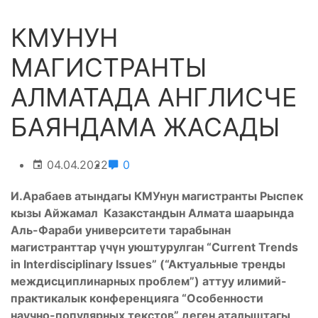
КМУНУН
МАГИСТРАНТЫ
АЛМАТАДА АНГЛИСЧЕ
БАЯНДАМА ЖАСАДЫ
04.04.2022
0
И.Арабаев атындагы КМУнун магистранты Рыспек
кызы Айжамал Казакстандын Алмата шаарында
Аль-Фараби университети тарабынан
магистранттар үчүн уюштурулган “Current Trends
in Interdisciplinary Issues” (“Aктуальные тренды
междисциплинарных проблем”) аттуу илимий-
практикалык конференцияга “Особенности
научно-популярных текстов” деген аталыштагы