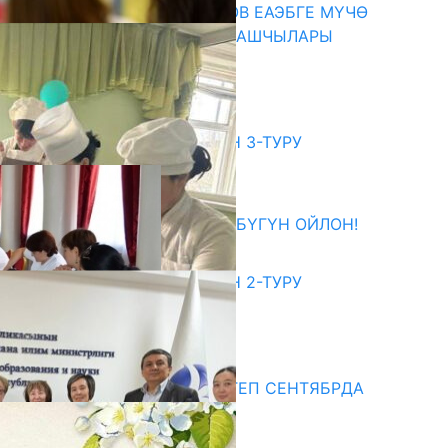
ПРЕЗИДЕНТ САДЫР ЖАПАРОВ ЕАЭБГЕ МҮЧӨ
МАМЛЕКЕТТЕРДИН ӨКМӨТ БАШЧЫЛАРЫ
МЕНЕН ЖОЛУГУШТУ
07.08.2026
битуриент
ЖОЖДОРГО КАБЫЛ АЛУУНУН 3-ТУРУ
БАШТАЛДЫ
27.07.2026
ӨЗҮҢДҮН КЕЛЕЧЕГИҢ ҮЧҮН БҮГҮН ОЙЛОН!
20.07.2026
ЖОЖДОРГО КАБЫЛ АЛУУНУН 2-ТУРУ
БАШТАЛДЫ
20.07.2026
едиа
СУЗАКТА 750 ОРУНДУУ МЕКТЕП СЕНТЯБРДА
ПАЙДАЛАНУУГА БЕРИЛЕТ
07.08.2025