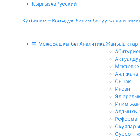
Кыргызча
Русский
Кутбилим – Коомдук-билим берүү жана илимий
Меню
Башкы бет
Аналитика
Жаңылыктар
Абитурие
Актуалду
Мектепке
Аял жана
Сынак
Инсан
Эл аралы
Илим жан
Алдыңкы 
Реформа
Окуялар 
Суроо - 