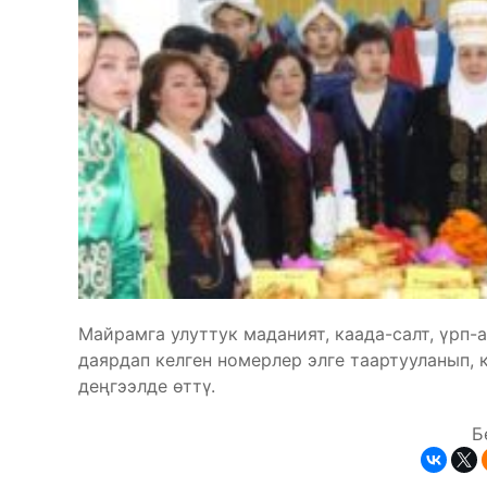
Майрамга улуттук маданият, каада-салт, үрп-
даярдап келген номерлер элге таартууланып,
деңгээлде өттү.
Б