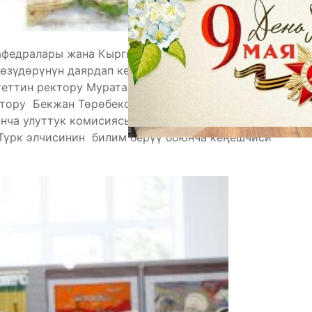
 кафедралары жана Кыргыз-Корей маалыматты
 өзүдөрүнүн даярдап келген иш-чараларын элге
теттин ректору Муратаалы Джаманбаев жана
тору Бекжан Төрөбеков менен бирге КР
юнча улуттук комисиясынын маалымат катчысы
Түрк элчисинин билим берүү боюнча кеңешчиси