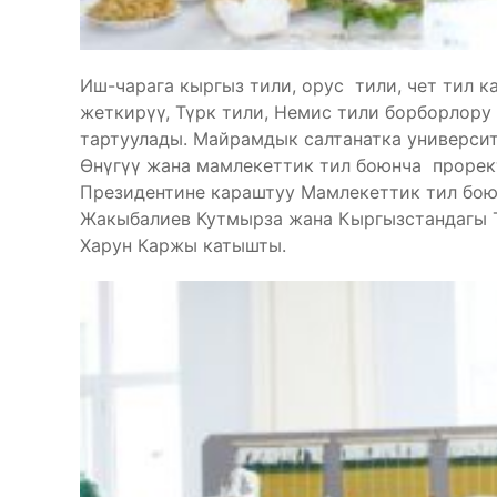
Иш-чарага кыргыз тили, орус тили, чет тил
жеткирүү, Түрк тили, Немис тили борборлору
тартуулады. Майрамдык салтанатка универси
Өнүгүү жана мамлекеттик тил боюнча прорек
Президентине караштуу Мамлекеттик тил бо
Жакыбалиев Кутмырза жана Кыргызстандагы 
Харун Каржы катышты.