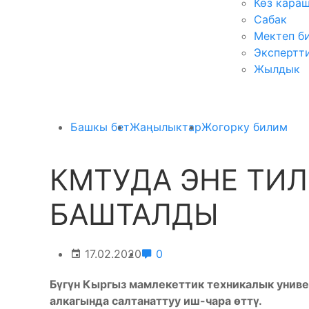
Көз кара
Сабак
Мектеп б
Экспертт
Жылдык
Башкы бет
Жаңылыктар
Жогорку билим
КМТУДА ЭНЕ ТИ
БАШТАЛДЫ
17.02.2020
0
Бүгүн Кыргыз мамлекеттик техникалык унив
алкагында салтанаттуу иш-чара өттү.