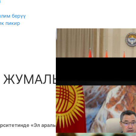
ш
илим берүү
ик пикир
Л ЖУМАЛЫГЫ
А
ерситетинде «Эл аралык эне тил» жумалыгынын