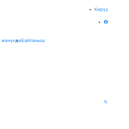
Кирүү
 жөнүндө
Байланыш