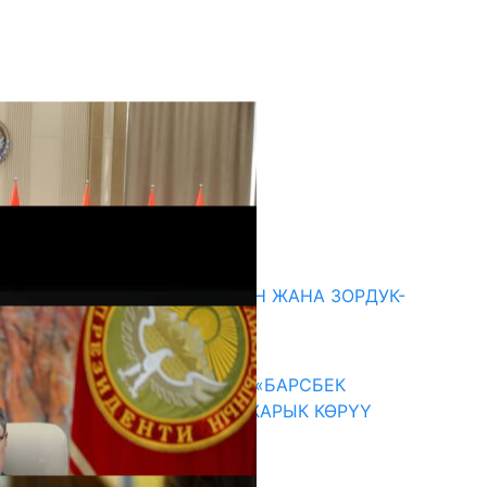
кыркы жаңылыктар
ГЕНДЕРДИК БАСМЫРЛООДОН ЖАНА ЗОРДУК-
ЗОМБУЛУКТАН КОРГОО
07.08.2026
КЫРГЫЗ ТАРЫХЫ ТАСМАДА: «БАРСБЕК
КАГАН» КӨРКӨМ ТАСМАСЫ ЖАРЫК КӨРҮҮ
АЛДЫНДА
07.08.2026