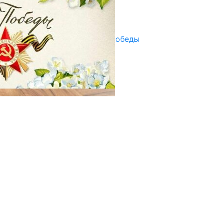
Улуу Жеңиштин жандуу сөзү
29.04.2025
Награды в преддверии Дня Победы
29.04.2025