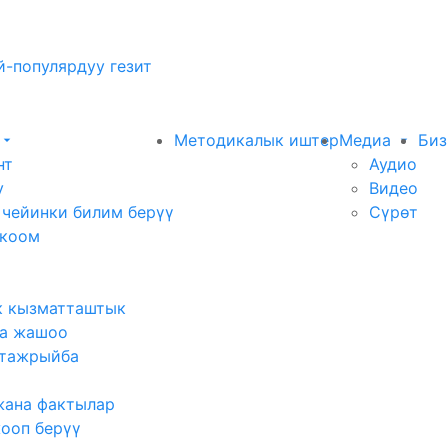
-популярдуу гезит
Методикалык иштер
Медиа
Биз
нт
Аудио
у
Видео
 чейинки билим берүү
Сүрөт
 коом
к кызматташтык
а жашоо
тажрыйба
жана фактылар
жооп берүү