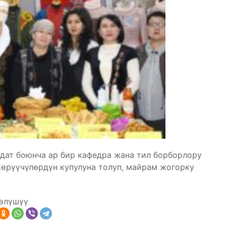
адат боюнча ар бир кафедра жана тил борборлору
 көрүүчүлөрдүн купулуна толуп, майрам жогорку
өлүшүү