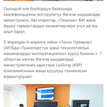
Ошондой эле борбордун базасында
квалификацияны жогорулатуу Өзгөчө кырдаалдар
министрлиги, Автопарктар, «Тазалык» МИ жана
башка тармактардын кызматкерлери үчүн да иш
алып барат.
5-апрелден 9-апрелге чейин «Техно Премьер»
ОИТБда «Транспорттук жана технологиялык
машиналарды эксплуатациялоо» курсу боюнча » 7
облустан келген Өзгөчө кырдаалдар
министрлигинин адистери LiuGong (КЭР)
компаниясынын жаңы курулуш техникасын
өздөштүрүшөт.