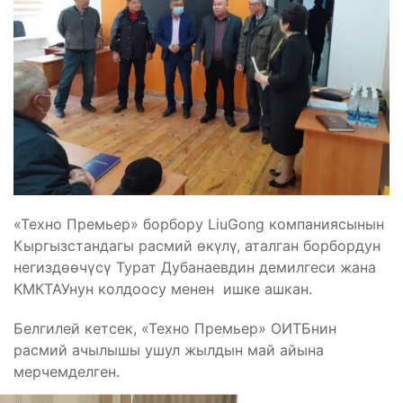
«Техно Премьер» борбору LiuGong компаниясынын
Кыргызстандагы расмий өкүлү, аталган борбордун
негиздөөчүсү Турат Дубанаевдин демилгеси жана
KМКТАУнун колдоосу менен ишке ашкан.
Белгилей кетсек, «Техно Премьер» ОИТБнин
расмий ачылышы ушул жылдын май айына
мерчемделген.