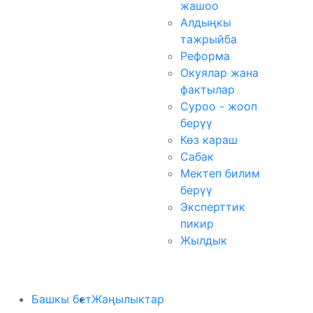
жашоо
Алдыңкы
тажрыйба
Реформа
Окуялар жана
фактылар
Суроо - жооп
берүү
Көз караш
Сабак
Мектеп билим
берүү
Эксперттик
пикир
Жылдык
Башкы бет
Жаңылыктар