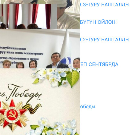
ЖОЖДОРГО КАБЫЛ АЛУУНУН 3-ТУРУ БАШТАЛДЫ
27.07.2026
ӨЗҮҢДҮН КЕЛЕЧЕГИҢ ҮЧҮН БҮГҮН ОЙЛОН!
20.07.2026
ЖОЖДОРГО КАБЫЛ АЛУУНУН 2-ТУРУ БАШТАЛДЫ
20.07.2026
Медиа
СУЗАКТА 750 ОРУНДУУ МЕКТЕП СЕНТЯБРДА
ПАЙДАЛАНУУГА БЕРИЛЕТ
07.08.2025
Улуу Жеңиштин жандуу сөзү
29.04.2025
Награды в преддверии Дня Победы
29.04.2025