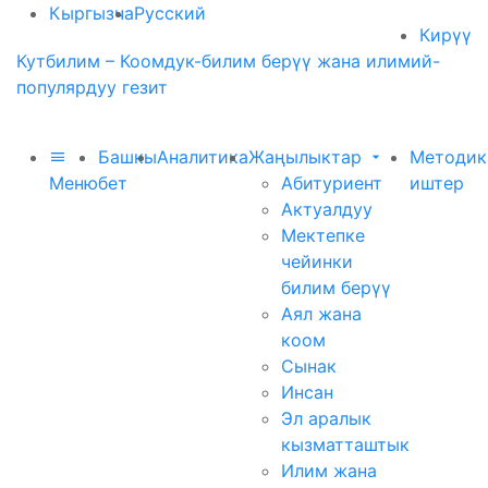
Кыргызча
Русский
Кирүү
Кутбилим – Коомдук-билим берүү жана илимий-
популярдуу гезит
Башкы
Аналитика
Жаңылыктар
Методик
Меню
бет
Абитуриент
иштер
Актуалдуу
Мектепке
чейинки
билим берүү
Аял жана
коом
Сынак
Инсан
Эл аралык
кызматташтык
Илим жана