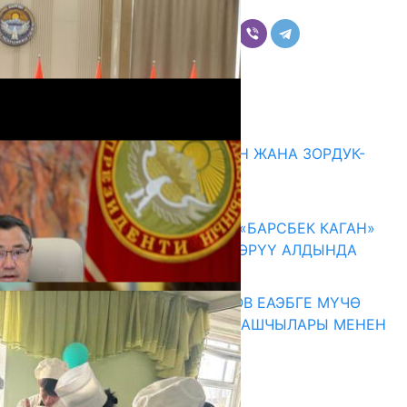
Бөлүшүү
Комментарийлер
Акыркы жаңылыктар
ГЕНДЕРДИК БАСМЫРЛООДОН ЖАНА ЗОРДУК-
ЗОМБУЛУКТАН КОРГОО
07.08.2026
КЫРГЫЗ ТАРЫХЫ ТАСМАДА: «БАРСБЕК КАГАН»
КӨРКӨМ ТАСМАСЫ ЖАРЫК КӨРҮҮ АЛДЫНДА
07.08.2026
ПРЕЗИДЕНТ САДЫР ЖАПАРОВ ЕАЭБГЕ МҮЧӨ
МАМЛЕКЕТТЕРДИН ӨКМӨТ БАШЧЫЛАРЫ МЕНЕН
ЖОЛУГУШТУ
07.08.2026
Абитуриент