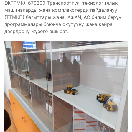
(ЖТТМК), 670200-Транспорттук, технологиялык
машиналарды жана комплекстерди пайдалануу
(ТТМКП) багыттары жана АжАЧ, АС билим берүү
программалары боюнча окутууну жана кайра
даярдоону жүзөгө ашырат.