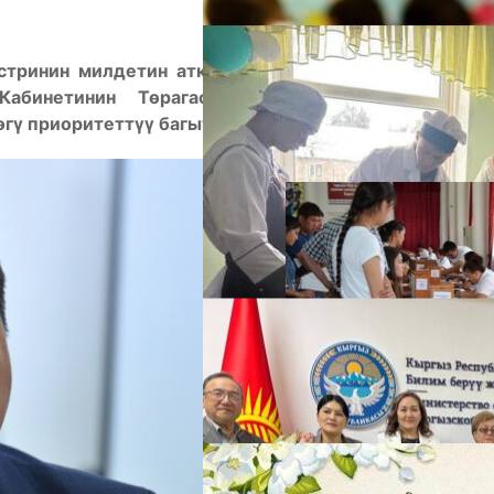
стринин милдетин аткаруучу Каныбек Иманалиев
Кабинетинин Төрагасы Акылбек Жапаровдун
гү приоритеттүү багыттарды атады.
А
М