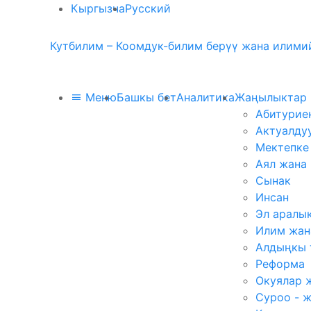
Кыргызча
Русский
Кутбилим – Коомдук-билим берүү жана илимий
Меню
Башкы бет
Аналитика
Жаңылыктар
Абитурие
Актуалду
Мектепке
Аял жана
Сынак
Инсан
Эл аралы
Илим жан
Алдыңкы 
Реформа
Окуялар 
Суроо - 