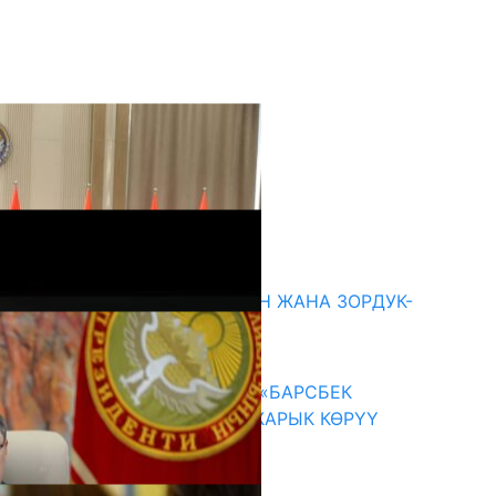
кыркы жаңылыктар
ГЕНДЕРДИК БАСМЫРЛООДОН ЖАНА ЗОРДУК-
ЗОМБУЛУКТАН КОРГОО
07.08.2026
КЫРГЫЗ ТАРЫХЫ ТАСМАДА: «БАРСБЕК
КАГАН» КӨРКӨМ ТАСМАСЫ ЖАРЫК КӨРҮҮ
АЛДЫНДА
07.08.2026