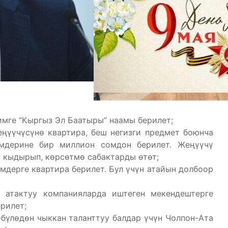
имге “Кыргыз Эл Баатыры” наамы берилет;
үүчүсүнө квартира, беш негизги предмет боюнча
мдерине бир миллион сомдон берилет. Жеңүүчү
 кыдырып, көрсөтмө сабактарды өтөт;
дерге квартира берилет. Бул үчүн атайын долбоор
 атактуу компанияларда иштеген мекендештерге
рилет;
бүлөдөн чыккан таланттуу балдар үчүн Чолпон-Ата