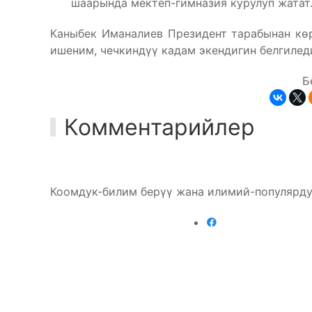
шаарында мектеп-гимназия курулуп жатат
Каныбек Иманалиев Президент тарабынан көр
ишеним, чечкиндүү кадам экендигин белгилед
Б
Комментарийлер
Коомдук-билим берүү жана илимий-популярду