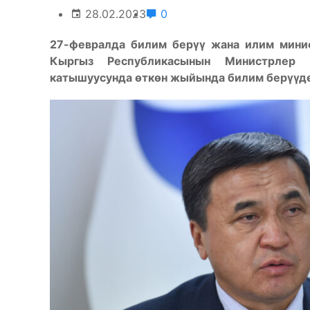
28.02.2023
0
27-февралда билим берүү жана илим мини
Кыргыз Республикасынын Министрлер 
катышуусунда өткөн жыйында билим берүүдө