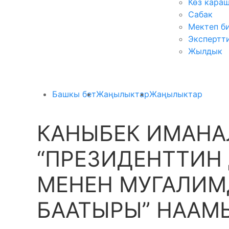
Көз кара
Сабак
Мектеп б
Экспертт
Жылдык
Башкы бет
Жаңылыктар
Жаңылыктар
КАНЫБЕК ИМАНА
“ПРЕЗИДЕНТТИН
МЕНЕН МУГАЛИМ
БААТЫРЫ” НААМЫ