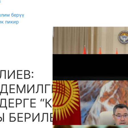
ш
илим берүү
ик пикир
ЛИЕВ:
А
 ДЕМИЛГЕСИ
ДЕРГЕ “КЫРГЫЗ ЭЛ
 БЕРИЛЕТ”