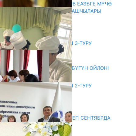
ПРЕЗИДЕНТ САДЫР ЖАПАРОВ ЕАЭБГЕ МҮЧӨ
МАМЛЕКЕТТЕРДИН ӨКМӨТ БАШЧЫЛАРЫ
МЕНЕН ЖОЛУГУШТУ
07.08.2026
битуриент
ЖОЖДОРГО КАБЫЛ АЛУУНУН 3-ТУРУ
БАШТАЛДЫ
27.07.2026
ӨЗҮҢДҮН КЕЛЕЧЕГИҢ ҮЧҮН БҮГҮН ОЙЛОН!
20.07.2026
ЖОЖДОРГО КАБЫЛ АЛУУНУН 2-ТУРУ
БАШТАЛДЫ
20.07.2026
едиа
СУЗАКТА 750 ОРУНДУУ МЕКТЕП СЕНТЯБРДА
ПАЙДАЛАНУУГА БЕРИЛЕТ
07.08.2025