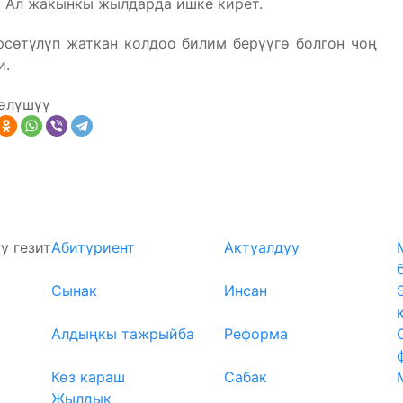
. Ал жакынкы жылдарда ишке кирет.
сөтүлүп жаткан колдоо билим берүүгө болгон чоң
и.
өлүшүү
у гезит
Абитуриент
Актуалдуу
Сынак
Инсан
Алдыңкы тажрыйба
Реформа
Көз караш
Сабак
Жылдык