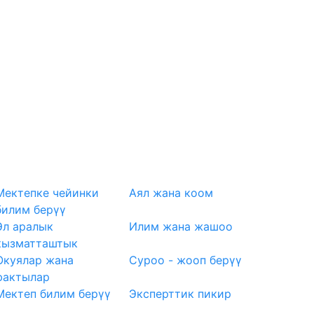
Мектепке чейинки
Аял жана коом
билим берүү
Эл аралык
Илим жана жашоо
кызматташтык
Окуялар жана
Суроо - жооп берүү
фактылар
Мектеп билим берүү
Эксперттик пикир