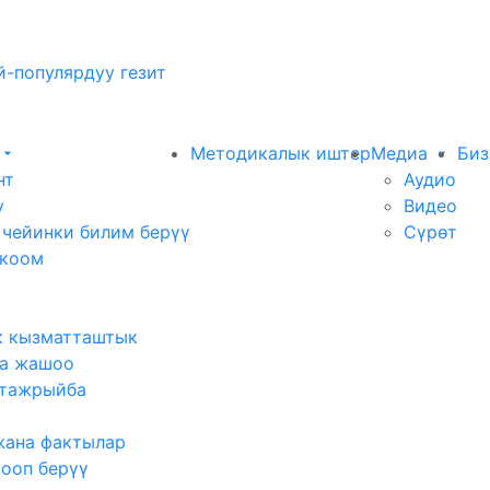
-популярдуу гезит
Методикалык иштер
Медиа
Биз
нт
Аудио
у
Видео
 чейинки билим берүү
Сүрөт
 коом
к кызматташтык
а жашоо
тажрыйба
жана фактылар
жооп берүү