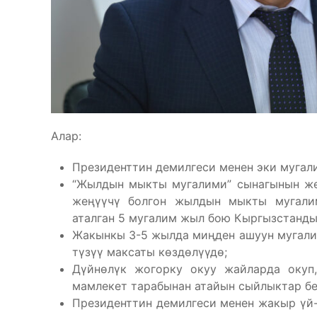
Алар:
Президенттин демилгеси менен эки мугал
“Жылдын мыкты мугалими” сынагынын жең
жеңүүчү болгон жылдын мыкты мугали
аталган 5 мугалим жыл бою Кыргызстанды
Жакынкы 3-5 жылда миңден ашуун мугалим
түзүү максаты көздөлүүдө;
Дүйнөлүк жогорку окуу жайларда окуп,
мамлекет тарабынан атайын сыйлыктар бе
Президенттин демилгеси менен жакыр үй-