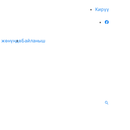
Кирүү
 жөнүндө
Байланыш