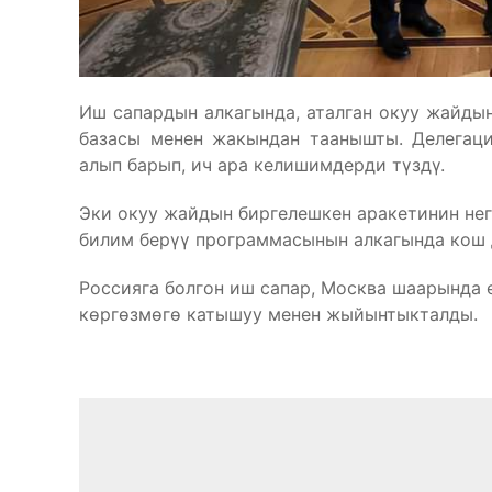
Иш сапардын алкагында, аталган окуу жайды
базасы менен жакындан таанышты. Делегац
алып барып, ич ара келишимдерди түздү.
Эки окуу жайдын биргелешкен аракетинин нег
билим берүү программасынын алкагында кош 
Россияга болгон иш сапар, Москва шаарында 
көргөзмөгө катышуу менен жыйынтыкталды.