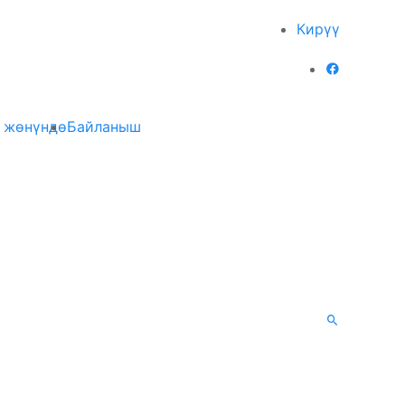
Кирүү
 жөнүндө
Байланыш