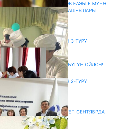
ПРЕЗИДЕНТ САДЫР ЖАПАРОВ ЕАЭБГЕ МҮЧӨ
МАМЛЕКЕТТЕРДИН ӨКМӨТ БАШЧЫЛАРЫ
МЕНЕН ЖОЛУГУШТУ
07.08.2026
битуриент
ЖОЖДОРГО КАБЫЛ АЛУУНУН 3-ТУРУ
БАШТАЛДЫ
27.07.2026
ӨЗҮҢДҮН КЕЛЕЧЕГИҢ ҮЧҮН БҮГҮН ОЙЛОН!
20.07.2026
ЖОЖДОРГО КАБЫЛ АЛУУНУН 2-ТУРУ
БАШТАЛДЫ
20.07.2026
едиа
СУЗАКТА 750 ОРУНДУУ МЕКТЕП СЕНТЯБРДА
ПАЙДАЛАНУУГА БЕРИЛЕТ
07.08.2025