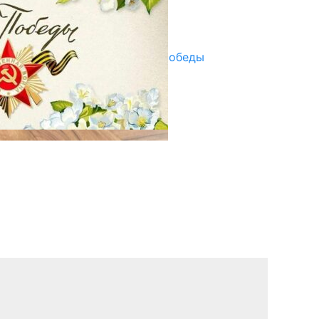
Улуу Жеңиштин жандуу сөзү
29.04.2025
Награды в преддверии Дня Победы
29.04.2025