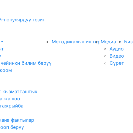
-популярдуу гезит
Методикалык иштер
Медиа
Биз
нт
Аудио
у
Видео
 чейинки билим берүү
Сүрөт
 коом
к кызматташтык
а жашоо
тажрыйба
жана фактылар
жооп берүү