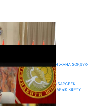
кыркы жаңылыктар
ГЕНДЕРДИК БАСМЫРЛООДОН ЖАНА ЗОРДУК-
ЗОМБУЛУКТАН КОРГОО
07.08.2026
КЫРГЫЗ ТАРЫХЫ ТАСМАДА: «БАРСБЕК
КАГАН» КӨРКӨМ ТАСМАСЫ ЖАРЫК КӨРҮҮ
АЛДЫНДА
07.08.2026