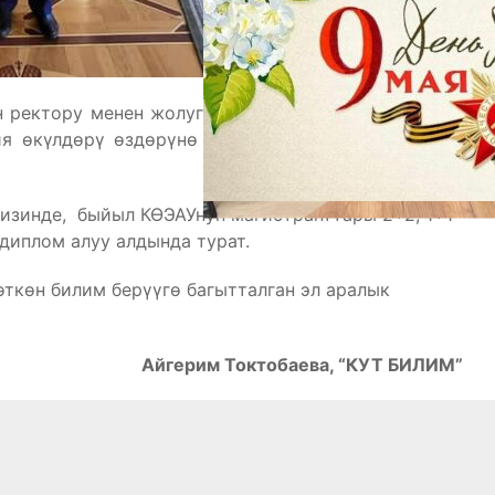
н ректору менен жолугуп, материалдык-техникалык
ия өкүлдөрү өздөрүнө тиешелүү багыт боюнча иш
изинде, быйыл КӨЭАУнун магистранттары 2+2, 1+1
диплом алуу алдында турат.
өткөн билим берүүгө багытталган эл аралык
Айгерим Токтобаева, “КУТ БИЛИМ”