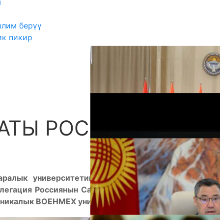
ш
илим берүү
ик пикир
АТЫ РОССИЯДА
А
ралык университетинин илимий иштер боюнча
легация Россиянын Санкт-Петербург шаарындагы
хникалык ВОЕНМЕХ университетине барды.