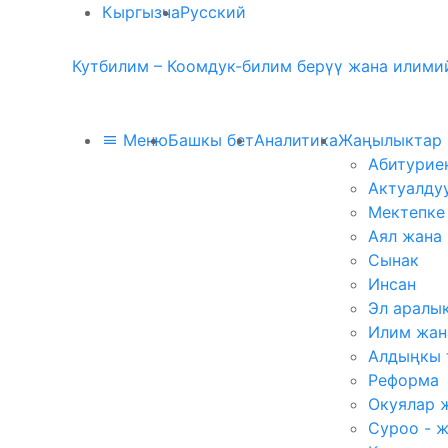
Кыргызча
Русский
Кутбилим – Коомдук-билим берүү жана илимий
Меню
Башкы бет
Аналитика
Жаңылыктар
Абитурие
Актуалду
Мектепке
Аял жана
Сынак
Инсан
Эл аралы
Илим жан
Алдыңкы 
Реформа
Окуялар 
Суроо - 