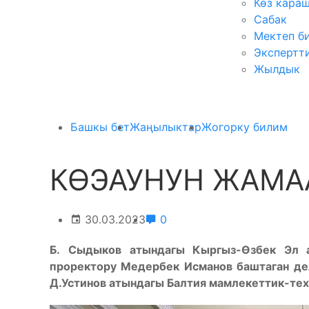
Көз кара
Сабак
Мектеп б
Экспертт
Жылдык
Башкы бет
Жаңылыктар
Жогорку билим
КӨЭАУНУН ЖАМА
30.03.2023
0
Б.
Сыдыков атындагы Кыргыз-Өзбек Эл а
проректору Медербек Исманов баштаган де
Д.Устинов атындагы Балтия мамлекеттик-те