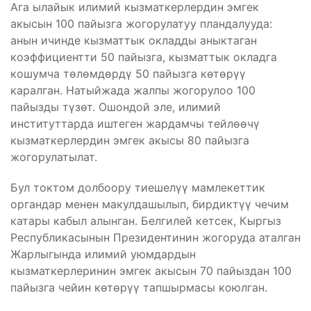
Ага ылайык илимий кызматкерлердин эмгек
акысын 100 пайызга жогорулатуу пландалууда:
анын ичинде кызматтык окладды аныктаган
коэффициентти 50 пайызга, кызматтык окладга
кошумча төлөмдөрдү 50 пайызга көтөрүү
каралган. Натыйжада жалпы жогорулоо 100
пайызды түзөт. Ошондой эле, илимий
институттарда иштеген жардамчы тейлөөчү
кызматкерлердин эмгек акысы 80 пайызга
жогорулатылат.
Бул токтом долбоору тиешелүү мамлекеттик
органдар менен макулдашылып, бирдиктүү чечим
катары кабыл алынган. Белгилей кетсек, Кыргыз
Республикасынын Президентинин жогоруда аталган
Жарлыгында илимий уюмдардын
кызматкерлеринин эмгек акысын 70 пайыздан 100
пайызга чейин көтөрүү тапшырмасы коюлган.