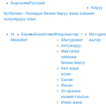
Кыргызча
Русский
Кирүү
Кутбилим – Коомдук-билим берүү жана илимий-
популярдуу гезит
Башкы
Аналитика
Жаңылыктар
Методик
Меню
бет
Абитуриент
иштер
Актуалдуу
Мектепке
чейинки
билим берүү
Аял жана
коом
Сынак
Инсан
Эл аралык
кызматташтык
Илим жана