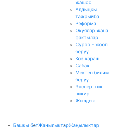
жашоо
Алдыңкы
тажрыйба
Реформа
Окуялар жана
фактылар
Суроо - жооп
берүү
Көз караш
Сабак
Мектеп билим
берүү
Эксперттик
пикир
Жылдык
Башкы бет
Жаңылыктар
Жаңылыктар