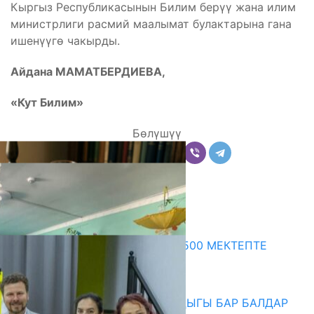
Кыргыз Республикасынын Билим берүү жана илим
министрлиги расмий маалымат булактарына гана
ишенүүгө чакырды.
Айдана МАМАТБЕРДИЕВА,
«Кут Билим»
Бөлүшүү
Комментарийлер
Акыркы жаңылыктар
ПРЕЗИДЕНТТИН ЖАРЛЫГЫ: 500 МЕКТЕПТЕ
ШАХМАТ ИЙРИМИ АЧЫЛАТ
06.08.2026
СҮЛҮКТҮ: ӨЗГӨЧӨ МУКТАЖДЫГЫ БАР БАЛДАР