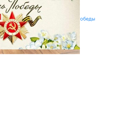
Улуу Жеңиштин жандуу сөзү
29.04.2025
Награды в преддверии Дня Победы
29.04.2025