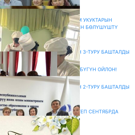
ҮЧҮН БОРБОР АЧЫЛДЫ
06.08.2026
КЫРГЫЗ ЭКСПЕРТТЕРИ АДАМ УКУКТАРЫН
ОКУТУУ ТАЖРЫЙБАСЫ МЕНЕН БӨЛҮШҮШТҮ
06.08.2026
Абитуриент
ЖОЖДОРГО КАБЫЛ АЛУУНУН 3-ТУРУ БАШТАЛДЫ
27.07.2026
ӨЗҮҢДҮН КЕЛЕЧЕГИҢ ҮЧҮН БҮГҮН ОЙЛОН!
20.07.2026
ЖОЖДОРГО КАБЫЛ АЛУУНУН 2-ТУРУ БАШТАЛДЫ
20.07.2026
Медиа
СУЗАКТА 750 ОРУНДУУ МЕКТЕП СЕНТЯБРДА
ПАЙДАЛАНУУГА БЕРИЛЕТ
07.08.2025