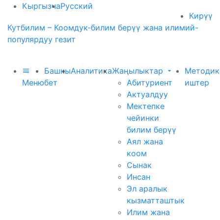
Кыргызча
Русский
Кирүү
Кутбилим – Коомдук-билим берүү жана илимий-
популярдуу гезит
Башкы
Аналитика
Жаңылыктар
Методик
Меню
бет
Абитуриент
иштер
Актуалдуу
Мектепке
чейинки
билим берүү
Аял жана
коом
Сынак
Инсан
Эл аралык
кызматташтык
Илим жана