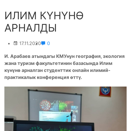
ИЛИМ КҮНҮНӨ
АРНАЛДЫ
17.11.2020
0
И. Арабаев атындагы КМУнун география, экология
жана туризм факультетинин базасында Илим
күнүнѳ арналган студенттик онлайн илимий-
практикалык конференция өттү.