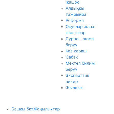
жашоо
Алдыңкы
тажрыйба
Реформа
Окуялар жана
фактылар
Суроо - жооп
берүү
Көз караш
Сабак
Мектеп билим
берүү
Эксперттик
пикир
Жылдык
Башкы бет
Жаңылыктар