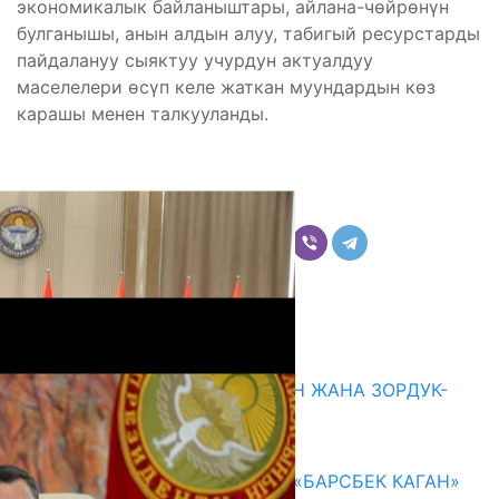
экономикалык байланыштары, айлана-чѳйрѳнүн
булганышы, анын алдын алуу, табигый ресурстарды
пайдалануу сыяктуу учурдун актуалдуу
маселелери ѳсүп келе жаткан муундардын кѳз
карашы менен талкууланды.
Бөлүшүү
Комментарийлер
Акыркы жаңылыктар
ГЕНДЕРДИК БАСМЫРЛООДОН ЖАНА ЗОРДУК-
ЗОМБУЛУКТАН КОРГОО
07.08.2026
КЫРГЫЗ ТАРЫХЫ ТАСМАДА: «БАРСБЕК КАГАН»