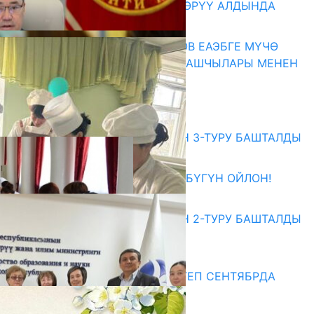
КӨРКӨМ ТАСМАСЫ ЖАРЫК КӨРҮҮ АЛДЫНДА
07.08.2026
ПРЕЗИДЕНТ САДЫР ЖАПАРОВ ЕАЭБГЕ МҮЧӨ
МАМЛЕКЕТТЕРДИН ӨКМӨТ БАШЧЫЛАРЫ МЕНЕН
ЖОЛУГУШТУ
07.08.2026
Абитуриент
ЖОЖДОРГО КАБЫЛ АЛУУНУН 3-ТУРУ БАШТАЛДЫ
27.07.2026
ӨЗҮҢДҮН КЕЛЕЧЕГИҢ ҮЧҮН БҮГҮН ОЙЛОН!
20.07.2026
ЖОЖДОРГО КАБЫЛ АЛУУНУН 2-ТУРУ БАШТАЛДЫ
20.07.2026
Медиа
СУЗАКТА 750 ОРУНДУУ МЕКТЕП СЕНТЯБРДА
ПАЙДАЛАНУУГА БЕРИЛЕТ
07.08.2025