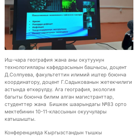
Иш-чара география жана аны окутуунун
технологиялары кафедрасынын башчысы, доцент
Д.Солпуева, факультеттин илимий иштер боюнча
координатору, доцент Г.Садыкованын жетекчилиги
астында ѳткѳрүлдү. Ага география, экология
багыты боюнча билим алган магистранттар,
студенттер жана Бишкек шаарындагы №83 орто
мектебинин 10-11-классынын окуучулары
катышышты.
Конференцияда Кыргызстандын тышкы