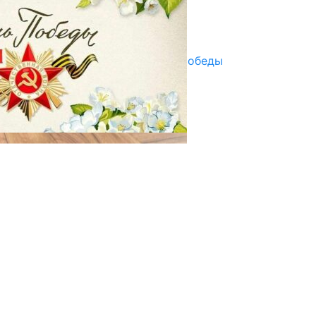
Улуу Жеңиштин жандуу сөзү
29.04.2025
Награды в преддверии Дня Победы
29.04.2025