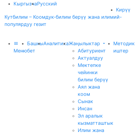
Кыргызча
Русский
Кирүү
Кутбилим – Коомдук-билим берүү жана илимий-
популярдуу гезит
Башкы
Аналитика
Жаңылыктар
Методик
Меню
бет
Абитуриент
иштер
Актуалдуу
Мектепке
чейинки
билим берүү
Аял жана
коом
Сынак
Инсан
Эл аралык
кызматташтык
Илим жана