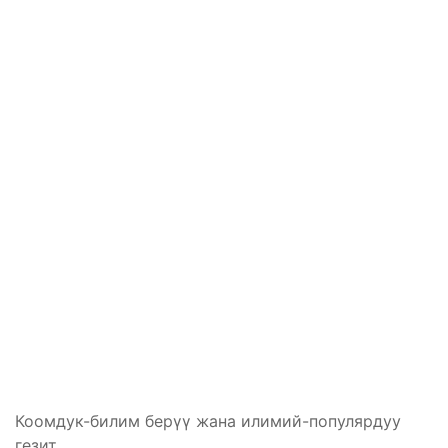
Коомдук-билим берүү жана илимий-популярдуу
гезит