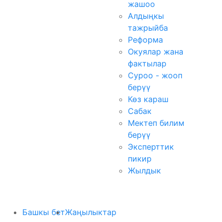
жашоо
Алдыңкы
тажрыйба
Реформа
Окуялар жана
фактылар
Суроо - жооп
берүү
Көз караш
Сабак
Мектеп билим
берүү
Эксперттик
пикир
Жылдык
Башкы бет
Жаңылыктар