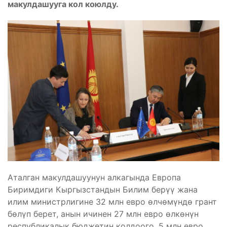
макулдашууга кол коюлду.
Аталган макулдашуунун алкагында Европа
Биримдиги Кыргызстандын Билим берүү жана
илим министрлигине 32 млн евро өлчөмүндө грант
бөлүп берет, анын ичинен 27 млн евро өлкөнүн
республикалык бюджетин колдоого, 5 млн евро