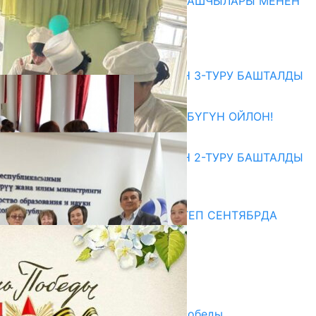
МАМЛЕКЕТТЕРДИН ӨКМӨТ БАШЧЫЛАРЫ МЕНЕН
ЖОЛУГУШТУ
07.08.2026
Абитуриент
ЖОЖДОРГО КАБЫЛ АЛУУНУН 3-ТУРУ БАШТАЛДЫ
27.07.2026
ӨЗҮҢДҮН КЕЛЕЧЕГИҢ ҮЧҮН БҮГҮН ОЙЛОН!
20.07.2026
ЖОЖДОРГО КАБЫЛ АЛУУНУН 2-ТУРУ БАШТАЛДЫ
20.07.2026
Медиа
СУЗАКТА 750 ОРУНДУУ МЕКТЕП СЕНТЯБРДА
ПАЙДАЛАНУУГА БЕРИЛЕТ
07.08.2025
Улуу Жеңиштин жандуу сөзү
29.04.2025
Награды в преддверии Дня Победы