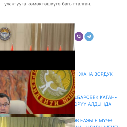
улантууга көмөктөшүүгө багытталган.
Бөлүшүү
Комментарийлер
Акыркы жаңылыктар
ГЕНДЕРДИК БАСМЫРЛООДОН ЖАНА ЗОРДУК-
ЗОМБУЛУКТАН КОРГОО
07.08.2026
КЫРГЫЗ ТАРЫХЫ ТАСМАДА: «БАРСБЕК КАГАН»
КӨРКӨМ ТАСМАСЫ ЖАРЫК КӨРҮҮ АЛДЫНДА
07.08.2026
ПРЕЗИДЕНТ САДЫР ЖАПАРОВ ЕАЭБГЕ МҮЧӨ