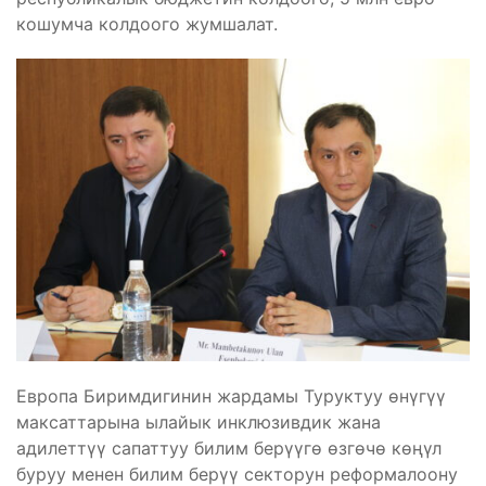
кошумча колдоого жумшалат.
Европа Биримдигинин жардамы Туруктуу өнүгүү
максаттарына ылайык инклюзивдик жана
адилеттүү сапаттуу билим берүүгө өзгөчө көңүл
буруу менен билим берүү секторун реформалоону