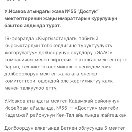
У.Исаков атындагы жана №55 “Достук”
мектептеринин жаңы имараттарын курулушун
баштоо алдында турат.
19-февралда «Кыргызстандагы табигый
кырсыктардын тобокелдигине туруктуулукту
жогорулатуу» долбоорунун өкүлдөрү «ЭААС»
компаниясы менен биргеликте аталган мектептерге
барып, технико-экономикалык негиздеменин
долбоорлорун мектеп жана ата-энелер
комитеттери, ошондой эле жергиликтүү калк
менен талкуулоо ɵттү.
У.Исаков атындагы мектеп Кадамжай районунун
Исфайрам айылында, №55 — «Достук» мектеби
Кадамжай районунун Көк-Тал айылында жайгашкан.
Долбоордун алкагында Баткен облусунда 5 мектеп