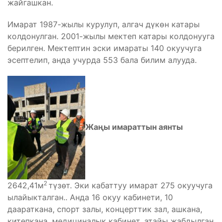
жайгашкан.
Имарат 1987-жылы курулуп, алгач дүкөн катары
колдонулган. 2001-жылы мектеп катары колдонууга
берилген. Мектептин эски имараты 140 окуучуга
эсептелип, анда учурда 553 бала билим алууда.
Жаңы имараттын аянты
2
2642,41м
түзөт. Эки кабаттуу имарат 275 окуучуга
ылайыкталган.. Анда 16 окуу кабинети, 10
даараткана, спорт залы, концерттик зал, ашкана,
китепкана, медициналык кабинет, атайы жабдылган