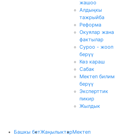
жашоо
Алдыңкы
тажрыйба
Реформа
Окуялар жана
фактылар
Суроо - жооп
берүү
Көз караш
Сабак
Мектеп билим
берүү
Эксперттик
пикир
Жылдык
Башкы бет
Жаңылыктар
Мектеп