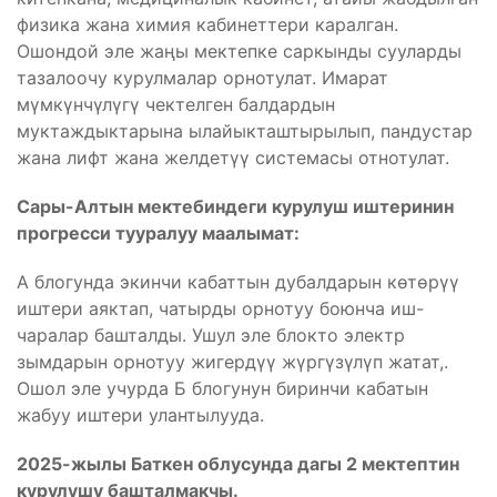
физика жана химия кабинеттери каралган.
Ошондой эле жаңы мектепке саркынды сууларды
тазалоочу курулмалар орнотулат. Имарат
мүмкүнчүлүгү чектелген балдардын
муктаждыктарына ылайыкташтырылып, пандустар
жана лифт жана желдетүү системасы отнотулат.
Сары-Алтын мектебиндеги курулуш иштеринин
прогресси тууралуу маалымат:
А блогунда экинчи кабаттын дубалдарын көтөрүү
иштери аяктап, чатырды орнотуу боюнча иш-
чаралар башталды. Ушул эле блокто электр
зымдарын орнотуу жигердүү жүргүзүлүп жатат,.
Ошол эле учурда Б блогунун биринчи кабатын
жабуу иштери улантылууда.
2025-жылы Баткен облусунда дагы 2 мектептин
курулушу башталмакчы.