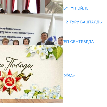
27.07.2026
ӨЗҮҢДҮН КЕЛЕЧЕГИҢ ҮЧҮН БҮГҮН ОЙЛОН!
20.07.2026
ЖОЖДОРГО КАБЫЛ АЛУУНУН 2-ТУРУ БАШТАЛДЫ
20.07.2026
Медиа
СУЗАКТА 750 ОРУНДУУ МЕКТЕП СЕНТЯБРДА
ПАЙДАЛАНУУГА БЕРИЛЕТ
07.08.2025
Улуу Жеңиштин жандуу сөзү
29.04.2025
Награды в преддверии Дня Победы
29.04.2025