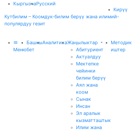
Кыргызча
Русский
Кирүү
Кутбилим – Коомдук-билим берүү жана илимий-
популярдуу гезит
Башкы
Аналитика
Жаңылыктар
Методик
Меню
бет
Абитуриент
иштер
Актуалдуу
Мектепке
чейинки
билим берүү
Аял жана
коом
Сынак
Инсан
Эл аралык
кызматташтык
Илим жана