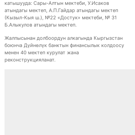
катышууда: Сары-Алтын мектеби, У.Исаков
атындагы мектеп, А.П.Гайдар атындагы мектеп
(Кызыл-Кыя ш.), №22 «Достук» мектеби, № 31
Б.Алыкулов атындагы мектеп.
Жалпысынан долбоордун алкагында Кыргызстан
боюнча Дүйнөлүк банктын финансылык колдоосу
менен 40 мектеп курулат жана
реконструкцияланат.