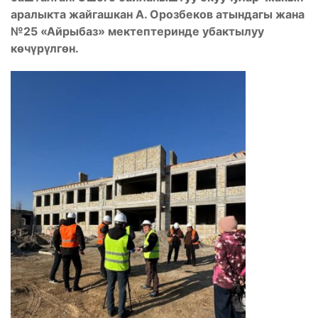
аралыкта жайгашкан А. Орозбеков атындагы жана
№25 «Айрыбаз» мектептеринде убактылуу
кɵчүрүлгөн.