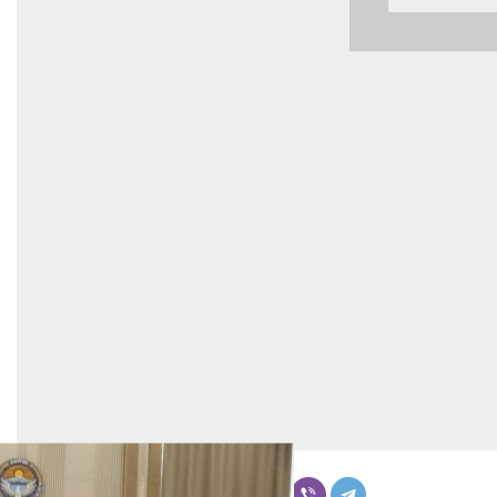
Бөлүшүү