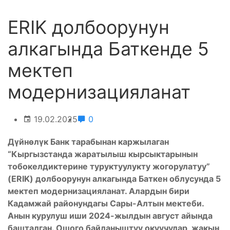
ERIK долбоорунун
алкагында Баткенде 5
мектеп
модернизацияланат
19.02.2025
0
Дүйнөлүк Банк тарабынан каржылаган
“Кыргызстанда жаратылыш кырсыктарынын
тобокелдиктерине туруктуулукту жогорулатуу”
(ERIK) долбоорунун алкагында Баткен облусунда 5
мектеп модернизацияланат. Алардын бири
Кадамжай районундагы Сары-Алтын мектеби.
Анын курулуш иши 2024-жылдын август айында
башталган. Ошого байланыштуу окуучулар жакын