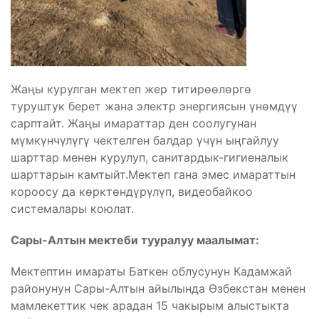
Жаңы курулган мектеп жер титирөөлөргө
туруштук берет жана электр энергиясын үнөмдүү
сарптайт. Жаңы имараттар ден соолугунан
мүмкүнчүлүгү чектелген балдар үчүн ыңгайлуу
шарттар менен курулуп, санитардык-гигиеналык
шарттарын камтыйт.Мектеп гана эмес имараттын
короосу да көрктөндүрүлүп, видеобайкоо
системалары коюлат.
Сары-Алтын мектеби тууралуу маалымат:
Мектептин имараты Баткен облусунун Кадамжай
районунун Сары-Алтын айылында Өзбекстан менен
мамлекеттик чек арадан 15 чакырым алыстыкта