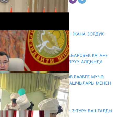
Комментарийлер
Акыркы жаңылыктар
ГЕНДЕРДИК БАСМЫРЛООДОН ЖАНА ЗОРДУК-
ЗОМБУЛУКТАН КОРГОО
07.08.2026
КЫРГЫЗ ТАРЫХЫ ТАСМАДА: «БАРСБЕК КАГАН»
КӨРКӨМ ТАСМАСЫ ЖАРЫК КӨРҮҮ АЛДЫНДА
07.08.2026
ПРЕЗИДЕНТ САДЫР ЖАПАРОВ ЕАЭБГЕ МҮЧӨ
МАМЛЕКЕТТЕРДИН ӨКМӨТ БАШЧЫЛАРЫ МЕНЕН
ЖОЛУГУШТУ
07.08.2026
Абитуриент
ЖОЖДОРГО КАБЫЛ АЛУУНУН 3-ТУРУ БАШТАЛДЫ