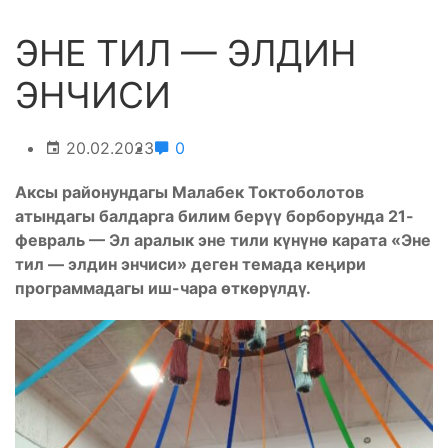
ЭНЕ ТИЛ — ЭЛДИН
ЭНЧИСИ
20.02.2023
0
Аксы районундагы Малабек Токтоболотов
атындагы балдарга билим берүү борборунда 21-
февраль — Эл аралык эне тили күнүнө карата «Эне
тил — элдин энчиси» деген темада кеңири
программадагы иш-чара өткөрүлдү.