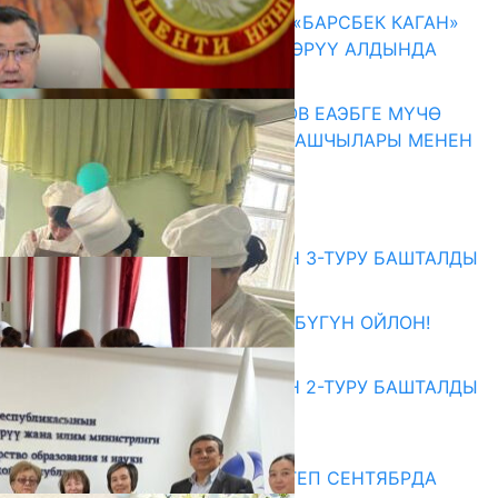
КЫРГЫЗ ТАРЫХЫ ТАСМАДА: «БАРСБЕК КАГАН»
КӨРКӨМ ТАСМАСЫ ЖАРЫК КӨРҮҮ АЛДЫНДА
07.08.2026
ПРЕЗИДЕНТ САДЫР ЖАПАРОВ ЕАЭБГЕ МҮЧӨ
МАМЛЕКЕТТЕРДИН ӨКМӨТ БАШЧЫЛАРЫ МЕНЕН
ЖОЛУГУШТУ
07.08.2026
Абитуриент
ЖОЖДОРГО КАБЫЛ АЛУУНУН 3-ТУРУ БАШТАЛДЫ
27.07.2026
ӨЗҮҢДҮН КЕЛЕЧЕГИҢ ҮЧҮН БҮГҮН ОЙЛОН!
20.07.2026
ЖОЖДОРГО КАБЫЛ АЛУУНУН 2-ТУРУ БАШТАЛДЫ
20.07.2026
Медиа
СУЗАКТА 750 ОРУНДУУ МЕКТЕП СЕНТЯБРДА