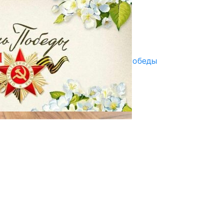
ПАЙДАЛАНУУГА БЕРИЛЕТ
07.08.2025
Улуу Жеңиштин жандуу сөзү
29.04.2025
Награды в преддверии Дня Победы
29.04.2025