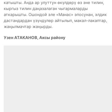
катышты. Анда ар улуттун өкүлдөрү өз эне тилин,
кыргыз тилин даңазалаган чыгармаларды
аткарышты. Ошондой эле «Манас» эпосунан, элдик
дастандардан үзүндүлөр айтылып, макал-лакаптар,
жаңылмачтар жаңырды.
Узен АТАКАНОВ, Аксы району