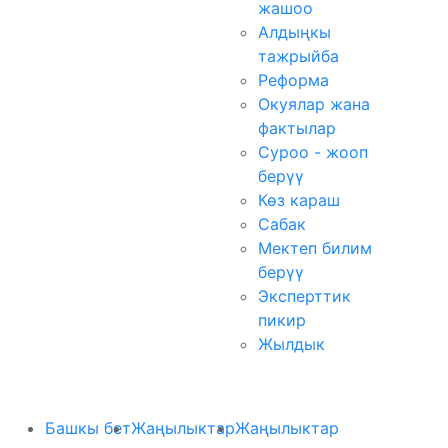
жашоо
Алдыңкы
тажрыйба
Реформа
Окуялар жана
фактылар
Суроо - жооп
берүү
Көз караш
Сабак
Мектеп билим
берүү
Эксперттик
пикир
Жылдык
Башкы бет
Жаңылыктар
Жаңылыктар