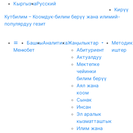
Кыргызча
Русский
Кирүү
Кутбилим – Коомдук-билим берүү жана илимий-
популярдуу гезит
Башкы
Аналитика
Жаңылыктар
Методик
Меню
бет
Абитуриент
иштер
Актуалдуу
Мектепке
чейинки
билим берүү
Аял жана
коом
Сынак
Инсан
Эл аралык
кызматташтык
Илим жана