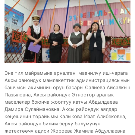
Эне тил майрамына арналган маанилүү иш-чарага
Аксы райондук мамлекеттик администрациясынын
башчысы акиминин орун басары Салиева Айсалкын
Пазыловна, Аксы райондук Этностор аралык
маселелер боюнча жооптуу катчы Абдылдаева
Дамира Сулаймановна, Аксы райондук аялдар
кеңешинин төрайымы Калыкова Изат Алибековна,
Аксы райондук билим берүү бөлүмүнүн
жетектөөчү адиси Жороева Жамила Абдуллаевна