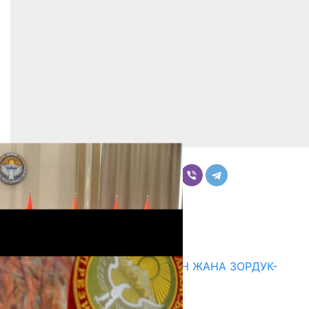
Бөлүшүү
Комментарийлер
Акыркы жаңылыктар
ГЕНДЕРДИК БАСМЫРЛООДОН ЖАНА ЗОРДУК-
ЗОМБУЛУКТАН КОРГОО
07.08.2026