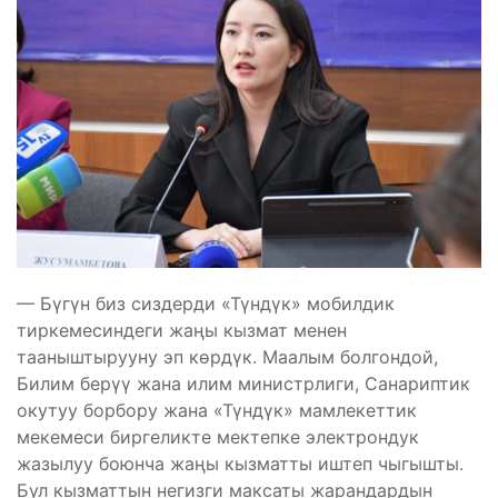
— Бүгүн биз сиздерди «Түндүк» мобилдик
тиркемесиндеги жаңы кызмат менен
тааныштырууну эп көрдүк. Маалым болгондой,
Билим берүү жана илим министрлиги, Санариптик
окутуу борбору жана «Түндүк» мамлекеттик
мекемеси биргеликте мектепке электрондук
жазылуу боюнча жаңы кызматты иштеп чыгышты.
Бул кызматтын негизги максаты жарандардын