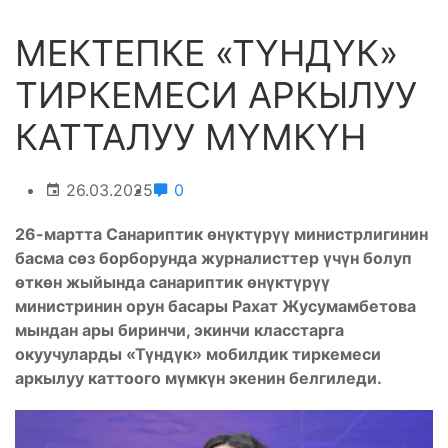
МЕКТЕПКЕ «ТҮНДҮК»
ТИРКЕМЕСИ АРКЫЛУУ
КАТТАЛУУ МҮМКҮН
26.03.2025
0
26-мартта Санариптик өнүктүрүү министрлигинин
басма сөз борборунда
журналисттер үчүн болуп
өткөн жыйында санариптик өнүктүрүү
министринин орун басары Рахат Жусумамбетова
мындан ары биринчи, экинчи класстарга
окуучуларды «Түндүк» мобилдик тиркемеси
аркылуу каттоого мүмкүн экенин белгиледи.