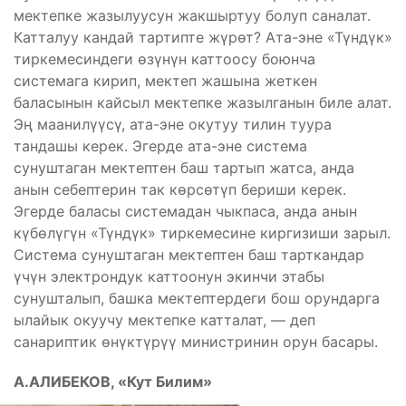
мектепке жазылуусун жакшыртуу болуп саналат.
Катталуу кандай тартипте жүрөт? Ата-эне «Түндүк»
тиркемесиндеги өзүнүн каттоосу боюнча
системага кирип, мектеп жашына жеткен
баласынын кайсыл мектепке жазылганын биле алат.
Эң маанилүүсү, ата-эне окутуу тилин туура
тандашы керек. Эгерде ата-эне система
сунуштаган мектептен баш тартып жатса, анда
анын себептерин так көрсөтүп бериши керек.
Эгерде баласы системадан чыкпаса, анда анын
күбөлүгүн «Түндүк» тиркемесине киргизиши зарыл.
Система сунуштаган мектептен баш тарткандар
үчүн электрондук каттоонун экинчи этабы
сунушталып, башка мектептердеги бош орундарга
ылайык окуучу мектепке катталат, — деп
санариптик өнүктүрүү министринин орун басары.
А.АЛИБЕКОВ, «Кут Билим»