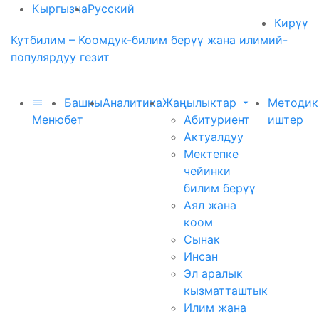
Кыргызча
Русский
Кирүү
Кутбилим – Коомдук-билим берүү жана илимий-
популярдуу гезит
Башкы
Аналитика
Жаңылыктар
Методик
Меню
бет
Абитуриент
иштер
Актуалдуу
Мектепке
чейинки
билим берүү
Аял жана
коом
Сынак
Инсан
Эл аралык
кызматташтык
Илим жана