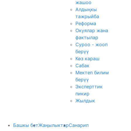
жашоо
Алдыңкы
тажрыйба
Реформа
Окуялар жана
фактылар
Суроо - жооп
берүү
Көз караш
Сабак
Мектеп билим
берүү
Эксперттик
пикир
Жылдык
Башкы бет
Жаңылыктар
Санарип