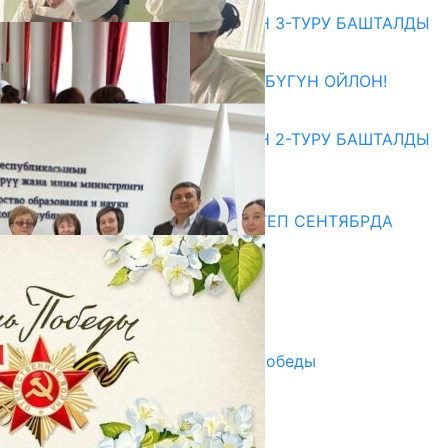
ЖОЖДОРГО КАБЫЛ АЛУУНУН 3-ТУРУ БАШТАЛДЫ
27.07.2026
ӨЗҮҢДҮН КЕЛЕЧЕГИҢ ҮЧҮН БҮГҮН ОЙЛОН!
20.07.2026
ЖОЖДОРГО КАБЫЛ АЛУУНУН 2-ТУРУ БАШТАЛДЫ
20.07.2026
Медиа
СУЗАКТА 750 ОРУНДУУ МЕКТЕП СЕНТЯБРДА
ПАЙДАЛАНУУГА БЕРИЛЕТ
07.08.2025
Улуу Жеңиштин жандуу сөзү
29.04.2025
Награды в преддверии Дня Победы
29.04.2025