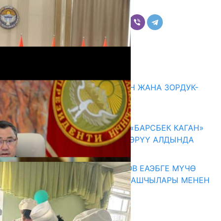
Бөлүшүү
Комментарийлер
Акыркы жаңылыктар
ГЕНДЕРДИК БАСМЫРЛООДОН ЖАНА ЗОРДУК-
ЗОМБУЛУКТАН КОРГОО
07.08.2026
КЫРГЫЗ ТАРЫХЫ ТАСМАДА: «БАРСБЕК КАГАН»
КӨРКӨМ ТАСМАСЫ ЖАРЫК КӨРҮҮ АЛДЫНДА
07.08.2026
ПРЕЗИДЕНТ САДЫР ЖАПАРОВ ЕАЭБГЕ МҮЧӨ
МАМЛЕКЕТТЕРДИН ӨКМӨТ БАШЧЫЛАРЫ МЕНЕН
ЖОЛУГУШТУ
07.08.2026
Абитуриент