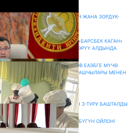
Акыркы жаңылыктар
ГЕНДЕРДИК БАСМЫРЛООДОН ЖАНА ЗОРДУК-
ЗОМБУЛУКТАН КОРГОО
07.08.2026
КЫРГЫЗ ТАРЫХЫ ТАСМАДА: «БАРСБЕК КАГАН»
КӨРКӨМ ТАСМАСЫ ЖАРЫК КӨРҮҮ АЛДЫНДА
07.08.2026
ПРЕЗИДЕНТ САДЫР ЖАПАРОВ ЕАЭБГЕ МҮЧӨ
МАМЛЕКЕТТЕРДИН ӨКМӨТ БАШЧЫЛАРЫ МЕНЕН
ЖОЛУГУШТУ
07.08.2026
Абитуриент
ЖОЖДОРГО КАБЫЛ АЛУУНУН 3-ТУРУ БАШТАЛДЫ
27.07.2026
ӨЗҮҢДҮН КЕЛЕЧЕГИҢ ҮЧҮН БҮГҮН ОЙЛОН!
20.07.2026