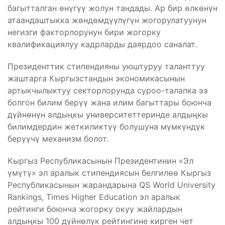
багытталган өнүгүү жолун тандады. Ар бир өлкөнүн
атаандаштыкка жөндөмдүүлүгүн жогорулатуунун
негизги факторлорунун бири жогорку
квалификациялуу кадрларды даярдоо саналат.
Президенттик стипендияны уюштуруу таланттуу
жаштарга Кыргызстандын экономикасынын
артыкчылыктуу секторлорунда суроо-талапка ээ
болгон билим берүү жана илим багыттары боюнча
дүйнөнүн алдыңкы университеттеринде алдыңкы
билимдердин жеткиликтүү болушуна мүмкүндүк
берүүчү механизм болот.
Кыргыз Республикасынын Президентинин «Эл
үмүтү» эл аралык стипендиясын белгилөө Кыргыз
Республикасынын жарандарына QS World University
Rankings, Times Higher Education эл аралык
рейтинги боюнча жогорку окуу жайлардын
алдыңкы 100 дүйнөлүк рейтингине кирген чет