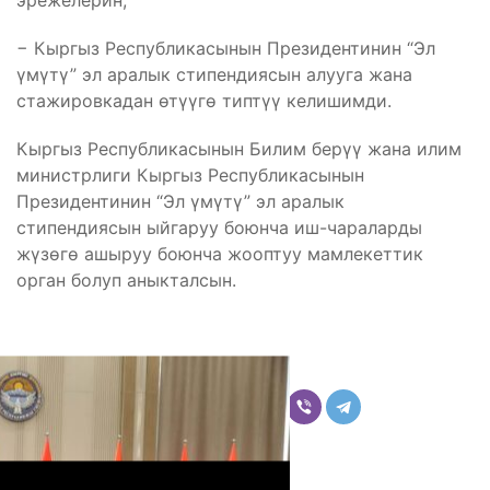
эрежелерин;
− Кыргыз Республикасынын Президентинин “Эл
үмүтү” эл аралык стипендиясын алууга жана
стажировкадан өтүүгө типтүү келишимди.
Кыргыз Республикасынын Билим берүү жана илим
министрлиги Кыргыз Республикасынын
Президентинин “Эл үмүтү” эл аралык
стипендиясын ыйгаруу боюнча иш-чараларды
жүзөгө ашыруу боюнча жооптуу мамлекеттик
орган болуп аныкталсын.
Бөлүшүү
Комментарийлер