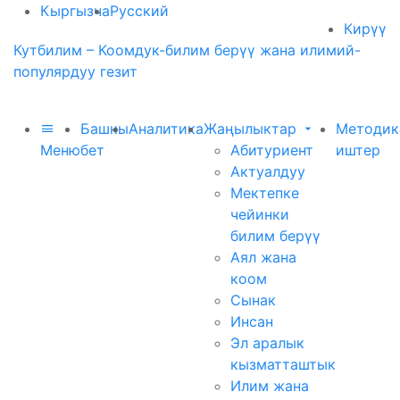
Кыргызча
Русский
Кирүү
Кутбилим – Коомдук-билим берүү жана илимий-
популярдуу гезит
Башкы
Аналитика
Жаңылыктар
Методик
Меню
бет
Абитуриент
иштер
Актуалдуу
Мектепке
чейинки
билим берүү
Аял жана
коом
Сынак
Инсан
Эл аралык
кызматташтык
Илим жана