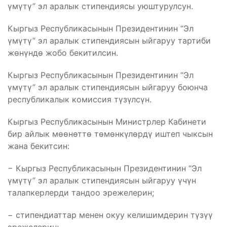
үмүтү” эл аралык стипендиясы уюштурулсун.
Кыргыз Республикасынын Президентинин “Эл
үмүтү” эл аралык стипендиясын ыйгаруу тартиби
жөнүндө жобо бекитилсин.
Кыргыз Республикасынын Президентинин “Эл
үмүтү” эл аралык стипендиясын ыйгаруу боюнча
республикалык комиссия түзүлсүн.
Кыргыз Республикасынын Министрлер Кабинети
бир айлык мөөнөттө төмөнкүлөрдү иштеп чыксын
жана бекитсин:
− Кыргыз Республикасынын Президентинин “Эл
үмүтү” эл аралык стипендиясын ыйгаруу үчүн
талапкерлерди тандоо эрежелерин;
− стипендиаттар менен окуу келишимдерин түзүү