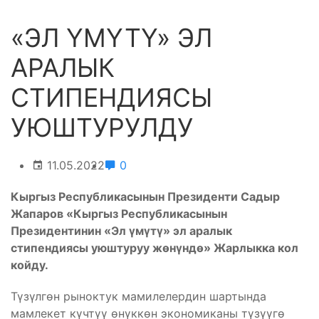
«ЭЛ ҮМҮТҮ» ЭЛ
АРАЛЫК
СТИПЕНДИЯСЫ
УЮШТУРУЛДУ
11.05.2022
0
Кыргыз Республикасынын Президенти Садыр
Жапаров «Кыргыз Республикасынын
Президентинин «Эл үмүтү» эл аралык
стипендиясы уюштуруу жөнүндө» Жарлыкка кол
койду.
Түзүлгөн рыноктук мамилелердин шартында
мамлекет күчтүү өнүккөн экономиканы түзүүгө