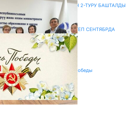
ЖОЖДОРГО КАБЫЛ АЛУУНУН 2-ТУРУ БАШТАЛДЫ
20.07.2026
Медиа
СУЗАКТА 750 ОРУНДУУ МЕКТЕП СЕНТЯБРДА
ПАЙДАЛАНУУГА БЕРИЛЕТ
07.08.2025
Улуу Жеңиштин жандуу сөзү
29.04.2025
Награды в преддверии Дня Победы
29.04.2025