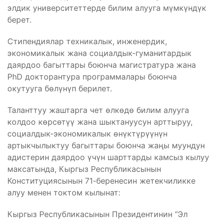
элдик университеттерде билим алууга мүмкүндүк
берет.
Стипендиялар техникалык, инженердик,
экономикалык жана социалдык-гуманитардык
даярдоо багыттары боюнча магистратура жана
PhD докторантура программалары боюнча
окутууга бөлүнүп берилет.
Таланттуу жаштарга чет өлкөдө билим алууга
колдоо көрсөтүү жана шыктануусун арттыруу,
социалдык-экономикалык өнүктүрүүнүн
артыкчылыктуу багыттары боюнча жаңы муундун
адистерин даярдоо үчүн шарттарды камсыз кылуу
максатында, Кыргыз Республикасынын
Конституциясынын 71-беренесин жетекчиликке
алуу менен токтом кылынат:
Кыргыз Республикасынын Президентинин “Эл