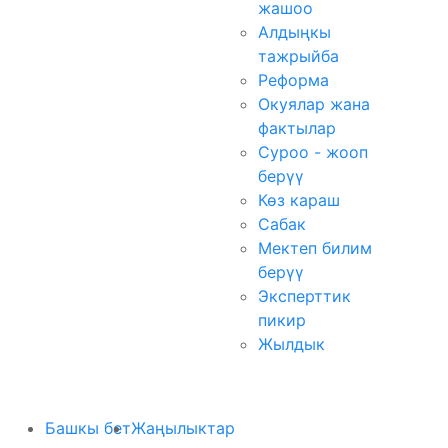
жашоо
Алдыңкы
тажрыйба
Реформа
Окуялар жана
фактылар
Суроо - жооп
берүү
Көз караш
Сабак
Мектеп билим
берүү
Эксперттик
пикир
Жылдык
Башкы бет
Жаңылыктар