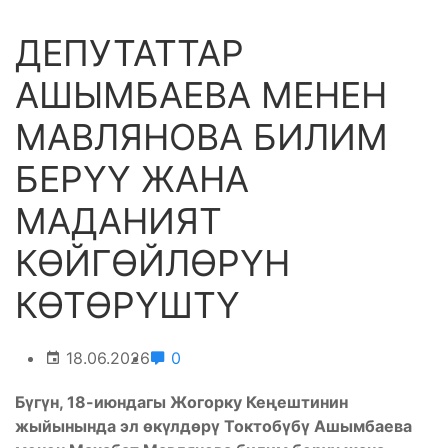
ДЕПУТАТТАР
АШЫМБАЕВА МЕНЕН
МАВЛЯНОВА БИЛИМ
БЕРҮҮ ЖАНА
МАДАНИЯТ
КӨЙГӨЙЛӨРҮН
КӨТӨРҮШТҮ
18.06.2026
0
Бүгүн, 18-июндагы Жогорку Кеңештинин
жыйынында эл өкүлдөрү Токтобүбү Ашымбаева