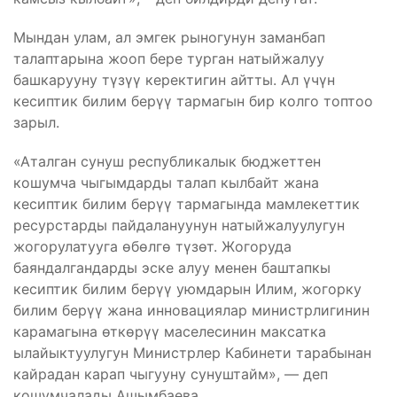
Мындан улам, ал эмгек рыногунун заманбап
талаптарына жооп бере турган натыйжалуу
башкарууну түзүү керектигин айтты. Ал үчүн
кесиптик билим берүү тармагын бир колго топтоо
зарыл.
«Аталган сунуш республикалык бюджеттен
кошумча чыгымдарды талап кылбайт жана
кесиптик билим берүү тармагында мамлекеттик
ресурстарды пайдалануунун натыйжалуулугун
жогорулатууга өбөлгө түзөт. Жогоруда
баяндалгандарды эске алуу менен баштапкы
кесиптик билим берүү уюмдарын Илим, жогорку
билим берүү жана инновациялар министрлигинин
карамагына өткөрүү маселесинин максатка
ылайыктуулугун Министрлер Кабинети тарабынан
кайрадан карап чыгууну сунуштайм», — деп
кошумчалады Ашымбаева.