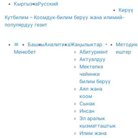
Кыргызча
Русский
Кирүү
Кутбилим – Коомдук-билим берүү жана илимий-
популярдуу гезит
Башкы
Аналитика
Жаңылыктар
Методик
Меню
бет
Абитуриент
иштер
Актуалдуу
Мектепке
чейинки
билим берүү
Аял жана
коом
Сынак
Инсан
Эл аралык
кызматташтык
Илим жана