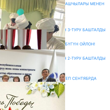
МАМЛЕКЕТТЕРДИН ӨКМӨТ БАШЧЫЛАРЫ МЕНЕН
ЖОЛУГУШТУ
07.08.2026
Абитуриент
ЖОЖДОРГО КАБЫЛ АЛУУНУН 3-ТУРУ БАШТАЛДЫ
27.07.2026
ӨЗҮҢДҮН КЕЛЕЧЕГИҢ ҮЧҮН БҮГҮН ОЙЛОН!
20.07.2026
ЖОЖДОРГО КАБЫЛ АЛУУНУН 2-ТУРУ БАШТАЛДЫ
20.07.2026
Медиа
СУЗАКТА 750 ОРУНДУУ МЕКТЕП СЕНТЯБРДА
ПАЙДАЛАНУУГА БЕРИЛЕТ
07.08.2025
Улуу Жеңиштин жандуу сөзү
29.04.2025