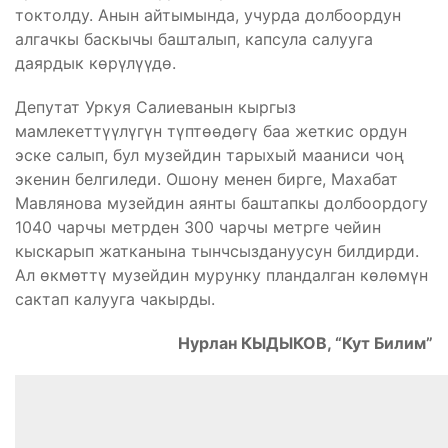
токтолду. Анын айтымында, учурда долбоордун
алгачкы баскычы башталып, капсула салууга
даярдык көрүлүүдө.
Депутат Уркуя Салиеванын кыргыз
мамлекеттүүлүгүн түптөөдөгү баа жеткис ордун
эске салып, бул музейдин тарыхый мааниси чоң
экенин белгиледи. Ошону менен бирге, Махабат
Мавлянова музейдин аянты баштапкы долбоордогу
1040 чарчы метрден 300 чарчы метрге чейин
кыскарып жатканына тынчсыздануусун билдирди.
Ал өкмөттү музейдин мурунку пландалган көлөмүн
сактап калууга чакырды.
Нурлан КЫДЫКОВ, “Кут Билим”