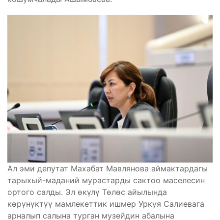
Ал эми депутат Махабат Мавлянова аймактардагы
тарыхый-маданий мурастарды сактоо маселесин
ортого салды. Эл өкүлү Төлөс айылында
көрүнүктүү мамлекеттик ишмер Уркуя Салиевага
арналып салына турган музейдин абалына