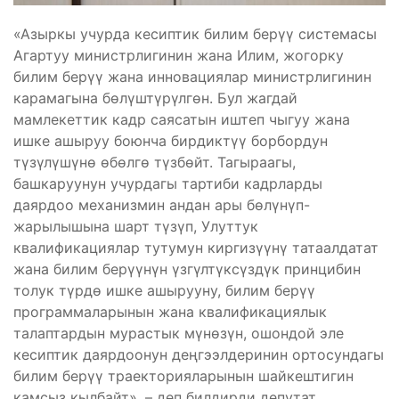
«Азыркы учурда кесиптик билим берүү системасы
Агартуу министрлигинин жана Илим, жогорку
билим берүү жана инновациялар министрлигинин
карамагына бөлүштүрүлгөн. Бул жагдай
мамлекеттик кадр саясатын иштеп чыгуу жана
ишке ашыруу боюнча бирдиктүү борбордун
түзүлүшүнө өбөлгө түзбөйт. Тагыраагы,
башкаруунун учурдагы тартиби кадрларды
даярдоо механизмин андан ары бөлүнүп-
жарылышына шарт түзүп, Улуттук
квалификациялар тутумун киргизүүнү татаалдатат
жана билим берүүнүн үзгүлтүксүздүк принцибин
толук түрдө ишке ашырууну, билим берүү
программаларынын жана квалификациялык
талаптардын мурастык мүнөзүн, ошондой эле
кесиптик даярдоонун деңгээлдеринин ортосундагы
билим берүү траекторияларынын шайкештигин
камсыз кылбайт», – деп билдирди депутат.