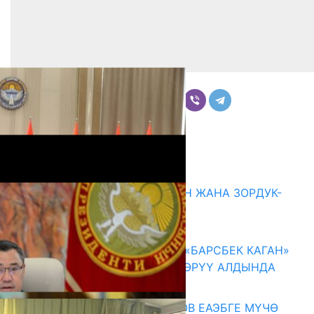
Бөлүшүү
Комментарийлер
Акыркы жаңылыктар
ГЕНДЕРДИК БАСМЫРЛООДОН ЖАНА ЗОРДУК-
ЗОМБУЛУКТАН КОРГОО
07.08.2026
КЫРГЫЗ ТАРЫХЫ ТАСМАДА: «БАРСБЕК КАГАН»
КӨРКӨМ ТАСМАСЫ ЖАРЫК КӨРҮҮ АЛДЫНДА
07.08.2026
ПРЕЗИДЕНТ САДЫР ЖАПАРОВ ЕАЭБГЕ МҮЧӨ