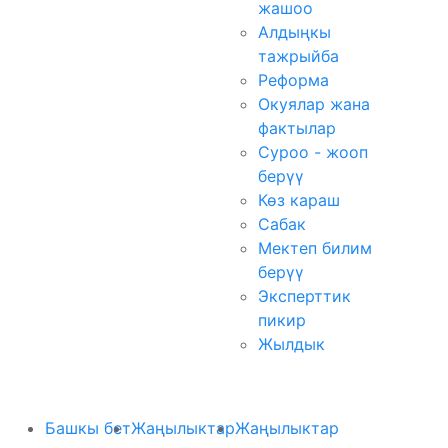
жашоо
Алдыңкы
тажрыйба
Реформа
Окуялар жана
фактылар
Суроо - жооп
берүү
Көз караш
Сабак
Мектеп билим
берүү
Эксперттик
пикир
Жылдык
Башкы бет
Жаңылыктар
Жаңылыктар