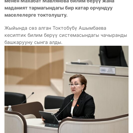
менен Махабат Мавлянова билим берүү жана
маданият тармагындагы бир катар орчундуу
маселелерге токтолушту.
Жыйында сөз алган Токтобүбү Ашымбаева
кесиптик билим берүү системасындагы чачыранды
башкарууну сынга алды.