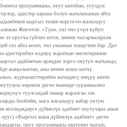
боюнча программаны, окуу китебин, усулдук
вторлор, адистер каршы болуп жатышканын айта
 Сыдыкбеков кыргыз тилин коргогон жалындуу
алижан Жигитов: «Түкө, сиз тил үчүн күйүп
н эл орусча сүйлөп кетсе, менин чыгармаларым
дей сөз айта коюп, тил укканын эскергени бар. Дал
 адистерибиз өздөрү жараткан эмгектеринин
кыргыз адабиятын араңдан зорго окутуп жатканда,
тейде жаңылыктан, аны менен кошо келчү
ылып, журналисттерибиз көчөдөгү өмүрү китеп
 окутулуш керекпи деген мааниде сурамжылоо
оркунуч туулгандай пикир жаралган эле.
ларды билбейм, мага жагымдуу кабар уктум.
ан колледждерге дүйнөлүк адабият окутулары анык
, орус) «Кыргыз жана дүйнөлүк адабият» деген
стандарты, окуу программасы иштелип чыгып,