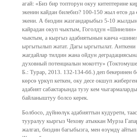
агай: «Биз бир топторун окуу китептерине ки
экенин кайдан билебиз? 100-150 жыл өтсө да 
экени. А биздин жазгандарыбыз 5-10 жылдын 
кайрадан окуп чыктым, Гоголдун «Шинелин»
чыктым, а кыргыз адабиятынын канча «шине
ыргытылып жатат. Дагы ыргытылат. Анткен
жагдайлар тилдин жана ойдун деградациясына
духовный потенциалын мокотту» (Токтомушев
Б.: Турар, 2013. 132-134-бб.) деп бекеринен
көрсө үркүп кеткен, оку десе окшуп жиберген
адабият сабактарында тузу кем чыгармалард
байланыштуу болсо керек.
Болбосо, дүйнөлүк адабияттын кудурети, таас
тууралуу кыргыз Чехову атыккан Мурза Гапа
жалгап, биздин багыбызга, мен өзүмдү айтып