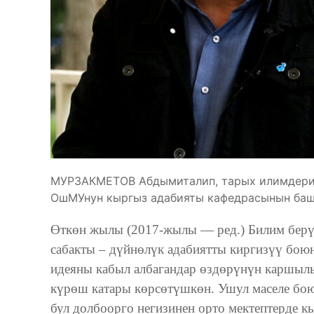
МУРЗАКМЕТОВ Абдымиталип, тарых илимдери
ОшМУнун кыргыз адабияты кафедрасынын ба
Өткөн жылы (2017-жылы — ред.) Билим берү
сабакты – дүйнөлүк адабиятты киргизүү боюн
идеяны кабыл албагандар өздөрүнүн каршыл
күрөш катары көрсөтүшкөн. Ушул маселе бою
бул долбоорго негизинен орто мектептерде к