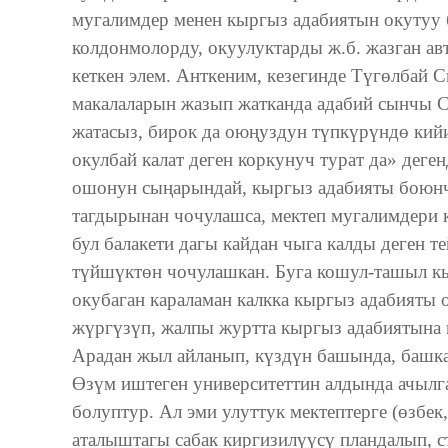
мугалимдер менен кыргыз адабиятын окутуу 
колдонмолорду, окуулуктарды ж.б. жазган а
кеткен элем. Анткеним, кезегинде Түгөлбай
макалаларын жазып жатканда адабий сынчы С
жатасыз, бирок да оюңуздун түпкүрүндө кийи
окулбай калат деген коркунуч турат да» деген
ошонун сыңарындай, кыргыз адабияты боюнча
тагдырынан чочулашса, мектеп мугалимдери 
бул балакети дагы кайдан чыга калды деген 
түйшүктөн чочулашкан. Буга кошул-ташыл к
окубаган караламан калкка кыргыз адабияты
жүргүзүп, жалпы журтта кыргыз адабиятына к
Арадан жыл айланып, күздүн башында, башка
Өзүм иштеген университеттин алдында ачылг
болуптур. Ал эми улуттук мектептерге (өзбек
аталыштагы сабак киргизилүүсү пландалып, 