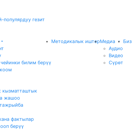
-популярдуу гезит
Методикалык иштер
Медиа
Биз
нт
Аудио
у
Видео
 чейинки билим берүү
Сүрөт
 коом
к кызматташтык
а жашоо
тажрыйба
жана фактылар
жооп берүү