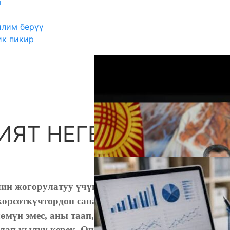
ш
илим берүү
ик пикир
ЯТ НЕГЕ КЕРЕК?
А
лин жогорулатуу үчүн анын мазмунун жана
көрсөткүчтөрдөн сапаттык көрсөткүчтөргө
мүн эмес, аны таап, окууда туура иштете,
лап кылуу керек. Ошондо гана азыркы