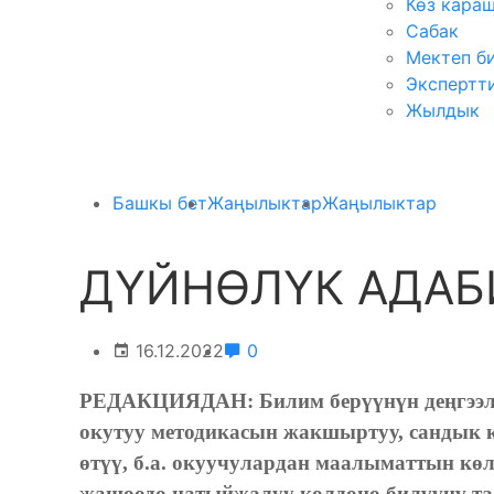
Көз кара
Сабак
Мектеп б
Экспертт
Жылдык
Башкы бет
Жаңылыктар
Жаңылыктар
ДҮЙНӨЛҮК АДАБИ
16.12.2022
0
РЕДАКЦИЯДАН:
Билим берүүнүн деңгээ
окутуу методикасын жакшыртуу, сандык 
өтүү, б.а. окуучулардан маалыматтын көлө
жашоодо натыйжалуу колдоно билүүнү та