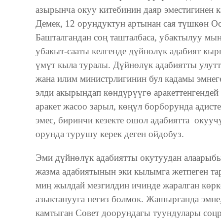
азырынча окуу китебинин даяр эместигинен 
Демек, 12 орундуктун артынан сая түшкөн Ос
Башталгандан соң ташталбаса, убактылуу мын
убакыт-сааты келгенде дүйнөлүк адабият кыр
үмүт кыла туралы. Дүйнөлүк адабиятты улутт
жана илим министрлигинин бул кадамы эмнеге
элди акырындап көндүрүүгө аракеттенгендей
аракет жасоо зарыл, көңүл борборунда адис
эмес, биринчи кезекте ошол адабиятта оку
орунда турушу керек деген ойдобуз.
Эми дүйнөлүк адабиятты окутуудан алаарыбыз
жазма адабиятынын эки кылымга жетпеген тар
миң жылдай мезгилдин ичинде жаралган көрк
азыктанууга негиз болмок. Жашырганда эмн
камтыган Совет доорундагы туундулары соцр