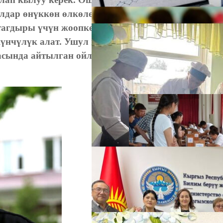
алдар өнүккөн өлкөлөрдүн балдары менен тең
тагдыры үчүн жоопкерчиликти көтөрүүгө,
үнчүлүк алат. Ушул ыңгайдан карасак,
сында айтылган ойлор бүгүн да орчундуу
А
М