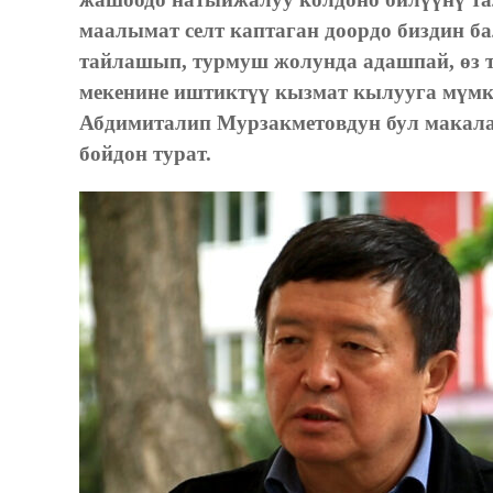
маалымат селт каптаган доордо биздин б
тайлашып, турмуш жолунда адашпай, өз 
мекенине иштиктүү кызмат кылууга мүмк
Абдимиталип Мурзакметовдун бул макала
бойдон турат.