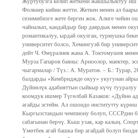
Журтубузга келип жеткени жакшылыктуу иш б
Фолкнер кийин жетти. Жеткен менен ал баа
сезимибизге жете берген жок. Алиге чейин о
чайналып, кандайдыр бир даярдык менен оку
романтикалуу, ырдай окулган, турмушка беке
университет болсо, Хемингуэй бир универси
дейт Ч. Өмүралиев жана А. Токтомушев менен
Мурза Гапаров баяны: Арноолор, маектер, эс
чыгармалар / Түз.: А. Муратов. – Б.: Турар, 2
балдарды «Кембриджде окуу» укугунан айрыш
Дүйнөлүк адабияттын сыйкыр күчү тууралуу д
коомдук ишмер Түгөлбай Казаков: «Дүйнө а
агайды эстейм. Ал ошондо институтту күрөш
Кыргызстандын чемпиону болуп, СССРдин би
сабагынан берчү. Кыш узак, кар калың. Спорт
Үмөтбек агай башка бир агайдай болуп бизди