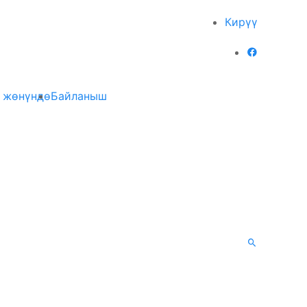
Кирүү
 жөнүндө
Байланыш