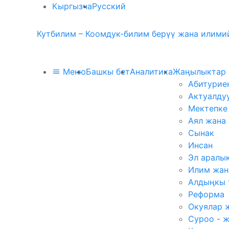
Кыргызча
Русский
Кутбилим – Коомдук-билим берүү жана илимий
Меню
Башкы бет
Аналитика
Жаңылыктар
Абитурие
Актуалду
Мектепке
Аял жана
Сынак
Инсан
Эл аралы
Илим жан
Алдыңкы 
Реформа
Окуялар 
Суроо - 