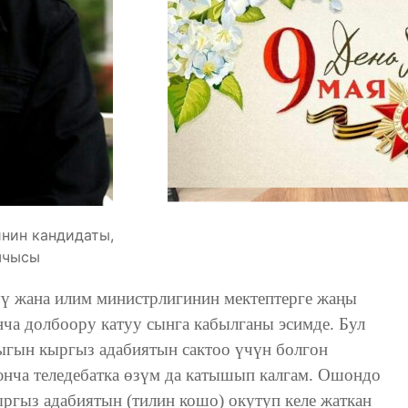
нин кандидаты,
шчысы
ү жана илим министрлигинин мектептерге жаңы
ча долбоору катуу сынга кабылганы эсимде. Бул
ыгын кыргыз адабиятын сактоо үчүн болгон
нча теледебатка өзүм да катышып калгам. Ошондо
ыргыз адабиятын (тилин кошо) окутуп келе жаткан