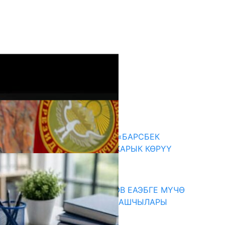
кыркы жаңылыктар
КЫРГЫЗ ТАРЫХЫ ТАСМАДА: «БАРСБЕК
КАГАН» КӨРКӨМ ТАСМАСЫ ЖАРЫК КӨРҮҮ
АЛДЫНДА
07.08.2026
ПРЕЗИДЕНТ САДЫР ЖАПАРОВ ЕАЭБГЕ МҮЧӨ
МАМЛЕКЕТТЕРДИН ӨКМӨТ БАШЧЫЛАРЫ
МЕНЕН ЖОЛУГУШТУ