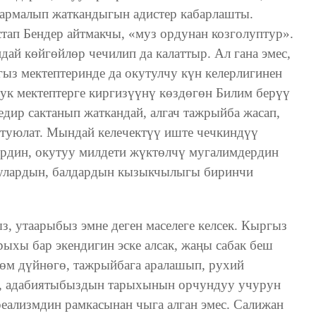
кармалып жаткандыгын адистер кабарлашты.
тап Бендер айтмакчы, «муз ордунан козголуптур».
дай көйгөйлөр чечилип да калаттыр. Ал гана эмес,
гыз мектептеринде да окутулчу күн келерлигинен
ук мектептерге киргизүүнү көздөгөн Билим берүү
дир сактанып жаткандай, алгач тажрыйба жасап,
 туюлат. Мындай келечектүү иште чечкиндүү
тердин, окутуу милдети жүктөлчү мугалимдердин
учулардын, балдардын кызыкчылыгы биринчи
, утаарыбыз эмне деген маселеге келсек. Кыргыз
ыхы бар экендигин эске алсак, жаңы сабак беш
өм дүйнөгө, тажрыйбага аралашып, рухий
е, адабиятыбыздын тарыхынын орчундуу учурун
еализмдин рамкасынан чыга алган эмес. Салижан