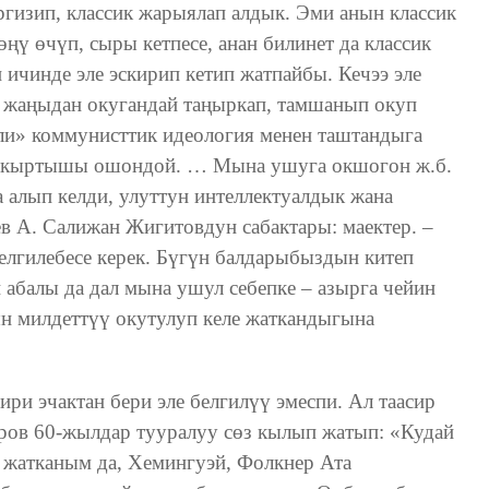
ргизип, классик жарыялап алдык. Эми анын классик
өңү өчүп, сыры кетпесе, анан билинет да классик
ичинде эле эскирип кетип жатпайбы. Кечээ эле
 жаңыдан окугандай таңыркап, тамшанып окуп
ли» коммунисттик идеология менен таштандыга
и кыртышы ошондой. … Мына ушуга окшогон ж.б.
 алып келди, улуттун интеллектуалдык жана
 А. Салижан Жигитовдун сабактары: маектер. –
 белгилебесе керек. Бүгүн балдарыбыздын китеп
 абалы да дал мына ушул себепке – азырга чейин
ын милдеттүү окутулуп келе жаткандыгына
ири эчактан бери эле белгилүү эмеспи. Ал таасир
ров 60-жылдар тууралуу сөз кылып жатып: «Кудай
 жатканым да, Хемингуэй, Фолкнер Ата