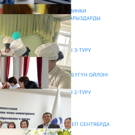
07.08.2026
ДИРЕКТОРЛОР РЕЗЕРВИ: КИЙИНКИ
АЙЛАМПАГА ЭЛЕКТРОНДУК АРЫЗДАРДЫ
КАБЫЛ АЛУУ БАШТАЛАТ
07.08.2026
битуриент
ЖОЖДОРГО КАБЫЛ АЛУУНУН 3-ТУРУ
БАШТАЛДЫ
27.07.2026
ӨЗҮҢДҮН КЕЛЕЧЕГИҢ ҮЧҮН БҮГҮН ОЙЛОН!
20.07.2026
ЖОЖДОРГО КАБЫЛ АЛУУНУН 2-ТУРУ
БАШТАЛДЫ
20.07.2026
едиа
СУЗАКТА 750 ОРУНДУУ МЕКТЕП СЕНТЯБРДА
ПАЙДАЛАНУУГА БЕРИЛЕТ