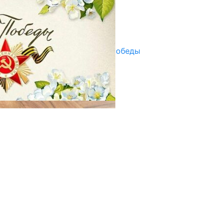
07.08.2025
Улуу Жеңиштин жандуу сөзү
29.04.2025
Награды в преддверии Дня Победы
29.04.2025