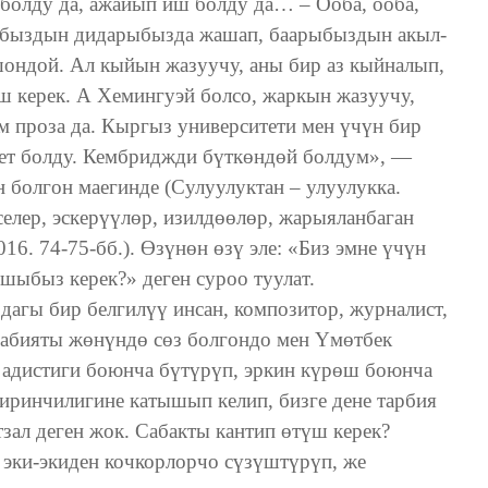
олду да, ажайып иш болду да… – Ооба, ооба,
рыбыздын дидарыбызда жашап, баарыбыздын акыл-
шондой. Ал кыйын жазуучу, аны бир аз кыйналып,
ш керек. А Хемингуэй болсо, жаркын жазуучу,
м проза да. Кыргыз университети мен үчүн бир
тет болду. Кембриджди бүткөндөй болдум», —
 болгон маегинде (Сулуулуктан – улуулукка.
селер, эскерүүлөр, изилдөөлөр, жарыяланбаган
016. 74-75-бб.). Өзүнөн өзү эле: «Биз эмне үчүн
ыбыз керек?» деген суроо туулат.
агы бир белгилүү инсан, композитор, журналист,
дабияты жөнүндө сөз болгондо мен Үмөтбек
 адистиги боюнча бүтүрүп, эркин күрөш боюнча
ринчилигине катышып келип, бизге дене тарбия
зал деген жок. Сабакты кантип өтүш керек?
 эки-экиден кочкорлорчо сүзүштүрүп, же