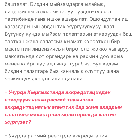
башталат. Биздин мыйзамдарга ылайык,
лицензияны жокко чыгаруу түздөн-түз сот
тартибинде гана ишке ашырылат. Ошондуктан иш
кагаздарынын абдан так жүргүзүлүүсү шарт.
Бүгүнкү күндө мыйзам талаптарын аткаруудан баш
тарткан жана сапатсыз кызмат көрсөткөн бир
мектептин лицензиясын биротоло жокко чыгаруу
максатында сот органдарына расмий доо арыз
менен кайрылуу алдында турабыз. Бул кадам –
биздин талаптарыбыз канчалык олуттуу жана
чечкиндүү экендигинин далили.
– Учурда Кыргызстанда аккредитациядан
өткөрүүчү канча расмий таанылган
аккредитациялык агенттик бар жана алардын
сапатына министрлик мониторингди кантип
жүргүзөт?
– Учурда расмий реестрде аккредитация