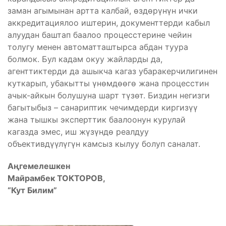
заман агымынан артта калбай, өздөрүнүн ички
аккредитациялоо иштерин, документтерди кабыл
алуудан баштап баалоо процесстерине чейин
толугу менен автоматташтырса абдан туура
болмок. Бул кадам окуу жайларды да,
агенттиктерди да ашыкча кагаз убаракерчилигинен
куткарып, убакытты үнөмдөөгө жана процесстин
ачык-айкын болушуна шарт түзөт. Биздин негизги
багытыбыз – санариптик чечимдерди киргизүү
жана тышкы эксперттик баалоонун курулай
кагазда эмес, иш жүзүндө реалдуу
объективдүүлүгүн камсыз кылуу болуп саналат.
Аңгемелешкен
Майрамбек ТОКТОРОВ,
“Кут Билим”