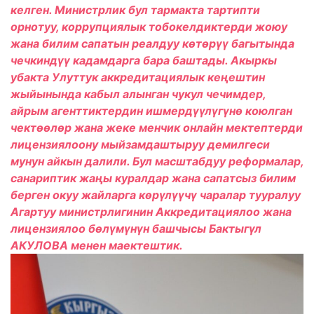
келген. Министрлик бул тармакта тартипти
орнотуу, коррупциялык тобокелдиктерди жоюу
жана билим сапатын реалдуу көтөрүү багытында
чечкиндүү кадамдарга бара баштады. Акыркы
убакта Улуттук аккредитациялык кеңештин
жыйынында кабыл алынган чукул чечимдер,
айрым агенттиктердин ишмердүүлүгүнө коюлган
чектөөлөр жана жеке менчик онлайн мектептерди
лицензиялоону мыйзамдаштыруу демилгеси
мунун айкын далили. Бул масштабдуу реформалар,
санариптик жаңы куралдар жана сапатсыз билим
берген окуу жайларга көрүлүүчү чаралар тууралуу
Агартуу министрлигинин Аккредитациялоо жана
лицензиялоо бөлүмүнүн башчысы Бактыгүл
АКУЛОВА менен маектештик.