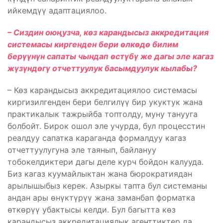
ийкемдүү адаптациялоо.
– Сиздин оюңузча, көз карандысыз аккредитация
системасы киргенден бери өлкөдө билим
берүүнүн сапаты чындап өстүбү же дагы эле кагаз
жүзүндөгү отчеттуулук басымдуулук кылабы?
– Көз карандысыз аккредитациялоо системасы
киргизилгенден бери белгилүү бир укуктук жана
практикалык тажрыйба топтолду, муну танууга
болбойт. Бирок ошол эле учурда, бул процесстин
реалдуу сапатка караганда формалдуу кагаз
отчеттуулугуна эле таянып, байлануу
тобокелдиктери дагы деле курч бойдон калууда.
Биз кагаз куумайлыктан жана бюрократиядан
арылышыбыз керек. Азыркы тапта бул системаны
андан ары өнүктүрүү жана заманбап форматка
өткөрүү убактысы келди. Бул багытта көз
карандысыз аккредитациялык агенттиктер да