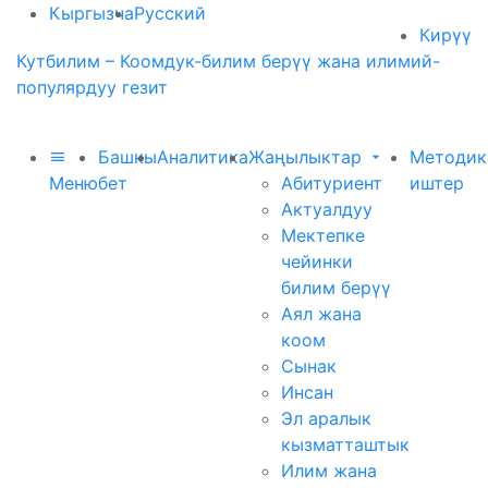
Кыргызча
Русский
Кирүү
Кутбилим – Коомдук-билим берүү жана илимий-
популярдуу гезит
Башкы
Аналитика
Жаңылыктар
Методик
Меню
бет
Абитуриент
иштер
Актуалдуу
Мектепке
чейинки
билим берүү
Аял жана
коом
Сынак
Инсан
Эл аралык
кызматташтык
Илим жана