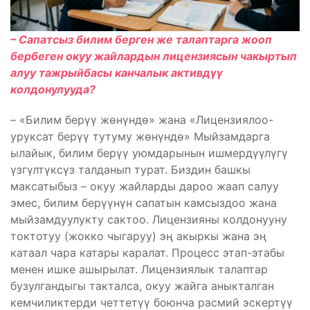
– Сапатсыз билим берген же талаптарга жооп
бербеген окуу жайлардын лицензиясын чакыртып
алуу тажрыйбасы канчалык активдүү
колдонулууда?
– «Билим берүү жөнүндө» жана «Лицензиялоо-
уруксат берүү тутуму жөнүндө» Мыйзамдарга
ылайык, билим берүү уюмдарынын ишмердүүлүгү
үзгүлтүксүз талданып турат. Биздин башкы
максатыбыз – окуу жайларды дароо жаап салуу
эмес, билим берүүнүн сапатын камсыздоо жана
мыйзамдуулукту сактоо. Лицензияны колдонууну
токтотуу (жокко чыгаруу) эң акыркы жана эң
катаал чара катары каралат. Процесс этап-этабы
менен ишке ашырылат. Лицензиялык талаптар
бузулгандыгы такталса, окуу жайга аныкталган
кемчиликтерди четтетүү боюнча расмий эскертүү