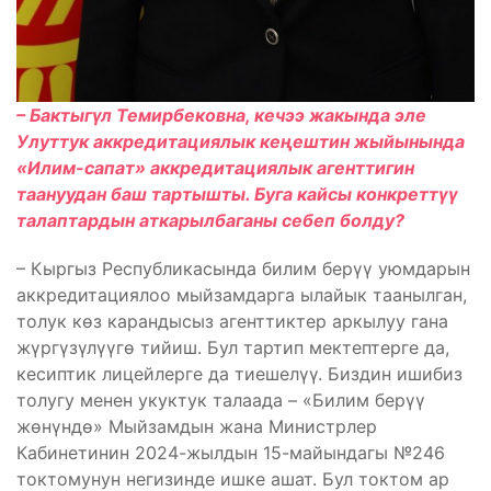
– Бактыгүл Темирбековна, кечээ жакында эле
Улуттук аккредитациялык кеңештин жыйынында
«Илим-сапат» аккредитациялык агенттигин
таануудан баш тартышты. Буга кайсы конкреттүү
талаптардын аткарылбаганы себеп болду?
– Кыргыз Республикасында билим берүү уюмдарын
аккредитациялоо мыйзамдарга ылайык таанылган,
толук көз карандысыз агенттиктер аркылуу гана
жүргүзүлүүгө тийиш. Бул тартип мектептерге да,
кесиптик лицейлерге да тиешелүү. Биздин ишибиз
толугу менен укуктук талаада – «Билим берүү
жөнүндө» Мыйзамдын жана Министрлер
Кабинетинин 2024-жылдын 15-майындагы №246
токтомунун негизинде ишке ашат. Бул токтом ар