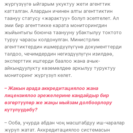
жүргүзүүгө ыйгарым укуктуу жети агенттик
катталган. Алардын ичинен алты агенттиктин
таануу статусу «жарактуу» болуп эсептелет. Ал
эми бир агенттикке карата мониторингдин
жыйынтыгы боюнча таанууну убактылуу токтото
туруу чарасы колдонулган. Министрлик
агенттиктердин ишмердүүлүгүнө документтерди
талдоо, чечимдердин негиздүүлүгүн изилдөө,
эксперттик иштерди баалоо жана ачык-
айкындуулукту көзөмөлдөө аркылуу туруктуу
мониторинг жүргүзүп келет.
– Жакын арада аккредитациялоо жана
лицензиялоо эрежелерине кандайдыр бир
өзгөртүүлөр же жаңы мыйзам долбоорлору
күтүлүүдөбү?
– Ооба, учурда абдан чоң масштабдуу иш-чаралар
жүрүп жатат. Аккредитациялоо системасын