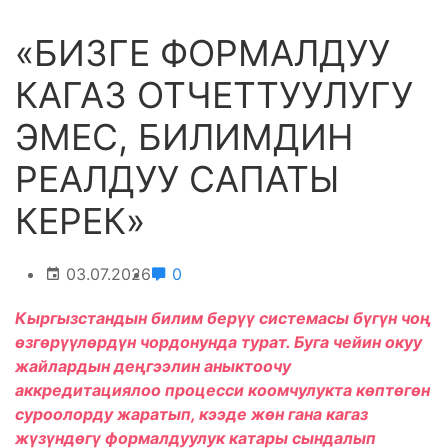
«БИЗГЕ ФОРМАЛДУУ
КАГАЗ ОТЧЕТТУУЛУГУ
ЭМЕС, БИЛИМДИН
РЕАЛДУУ САПАТЫ
КЕРЕК»
03.07.2026
0
Кыргызстандын билим берүү системасы бүгүн чоң
өзгөрүүлөрдүн чордонунда турат. Буга чейин окуу
жайлардын деңгээлин аныктоочу
аккредитациялоо процесси коомчулукта көптөгөн
суроолорду жаратып, кээде жөн гана кагаз
жүзүндөгү формалдуулук катары сындалып