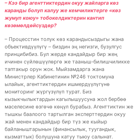
– Кээ бир агенттиктердин окуу жайларга көз
каранды болуп калуу же кемчиликтерге «көз
жумуп коюу» тобокелдиктерин кантип
көзөмөлдөйсүздөр?
– Процесстин толук көз карандысыздыгы жана
объективдүүлүгү – биздин эң негизги, бузулгус
принцибибиз. Бул жерде кандайдыр бир жең
ичинен сүйлөшүүлөргө же тааныш-билишчиликке
таптакыр орун жок. Мыйзамдарга жана
Министрлер Кабинетинин №246 токтомуна
ылайык, агенттиктердин ишмердүүлүгүнө
мониторинг жүргүзүлүп турат. Биз
кызыкчылыктардын кагылышуусуна жол бербөө
маселесине өзгөчө көңүл бурабыз. Агенттиктин же
тышкы баалоого тартылган эксперттердин окуу
жай менен кандайдыр бир түз же кыйыр
байланыштарынын (финансылык, туугандык,
кызматтык) болушуна катуу тыюу салынат.