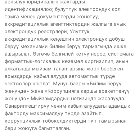
аркылуу юридикалык жактарды
идентификациялоо; булуттук электрондук кол
тамга менен документтерди жөнөтүү;
аккредитациялык агенттиктердин жалпыга ачык
электрондук реестрлери; Улуттук
аккредитациялык кеңештин электрондук добуш
берүү механизми билим берүү тармагында ишке
ашырылат. Өзгөчө белгилей кетчү нерсе, системага
форматтык-логикалык көзөмөл киргизилип, анын
алкагында мыйзам талаптарына жооп бербеген
арыздарды кабыл алууда автоматтык түрдө
чектөөлөр коюлат. Мунун баары «Билим берүү
жөнүндө» жана «Коррупцияга каршы аракеттенүү
жөнүндө» Мыйзамдардын негизинде жасалууда.
Санариптештирүү чечим кабыл алуудагы адамдык
факторду максималдуу түрдө азайтып,
коррупциялык тобокелдиктерди түп-тамырынан
бери жоюуга багытталган.