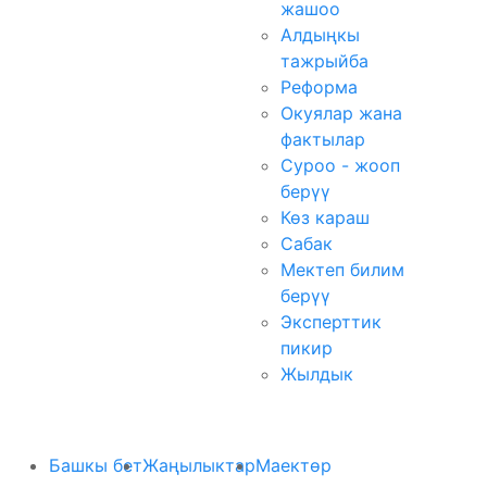
жашоо
Алдыңкы
тажрыйба
Реформа
Окуялар жана
фактылар
Суроо - жооп
берүү
Көз караш
Сабак
Мектеп билим
берүү
Эксперттик
пикир
Жылдык
Башкы бет
Жаңылыктар
Маектөр