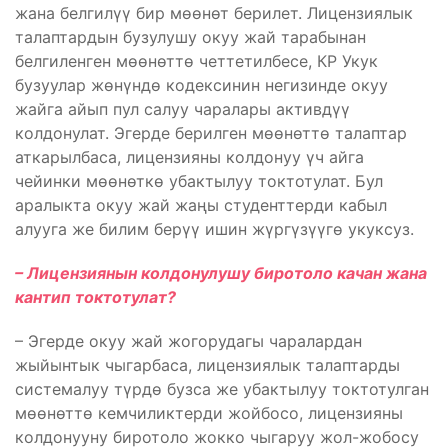
жана белгилүү бир мөөнөт берилет. Лицензиялык
талаптардын бузулушу окуу жай тарабынан
белгиленген мөөнөттө четтетилбесе, КР Укук
бузуулар жөнүндө кодексинин негизинде окуу
жайга айып пул салуу чаралары активдүү
колдонулат. Эгерде берилген мөөнөттө талаптар
аткарылбаса, лицензияны колдонуу үч айга
чейинки мөөнөткө убактылуу токтотулат. Бул
аралыкта окуу жай жаңы студенттерди кабыл
алууга же билим берүү ишин жүргүзүүгө укуксуз.
– Лицензиянын колдонулушу биротоло качан жана
кантип токтотулат?
– Эгерде окуу жай жогорудагы чаралардан
жыйынтык чыгарбаса, лицензиялык талаптарды
системалуу түрдө бузса же убактылуу токтотулган
мөөнөттө кемчиликтерди жойбосо, лицензияны
колдонууну биротоло жокко чыгаруу жол-жобосу