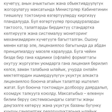
күчөтүү, анын ачыктыгын жана объективдүүлүгүн
жогорулатуу максатында Министрлер Кабинетинин
тиешелүү токтомуна өзгөртүүлөрдү киргизүү
пландалууда. Бул өзгөртүүлөр процедураларды
тактоого, талаптарды бирдиктүү стандартка
келтирүүгө жана системалуу мониторинг
механизмдерин күчөтүүгө багытталган. Ошону
менен катар эле, лицензиялоо багытында да абдан
принципиалдуу маселе каралууда. Буга чейин
бизде бир гана кадимки (офлайн) форматтагы
окутуу жүргүзгөн уюмдарга гана лицензия берилип
келсе, заман талабына ылайык, учурда онлайн
мектептердин ишмердүүлүгүн укуктук алкакта
лицензиялоо боюнча атайын талаптар иштелип
жатат. Бул боюнча токтомдун долбоору даярдалып,
коомдук талкууга коюлду. Максатыбыз – өлкөнүн
билим берүү системасындагы сапатты жаңы
деңгээлге көтөрүү жана укуктук базаны бүгүнкү
күндүн санариптик реалдуулуктарына ылайык