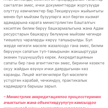
сакталган эмес, ички документтерди жүргүзүүдө
олуттуу кемчиликтер бар.Текшерүүнүн жыйынтыгы
менен бул мыйзам бузууларга жол берген кызмат
адамдарына карата министрликтин Башталгыч
кесиптик билим берүү башкармалыгына жана Адам
ресурстарын башкаруу бөлүмүнө мыйзам чегинде
тиешелүү чараларды көрүү тапшырылды. Бул
жерде негизги маселе жазалоодо гана эмес, билим
берүүнүн сапатын түп-тамырынан жакшыртууда
экенин түшүнүшүбүз керек. Аккредитациянын
сапаты бир гана агенттиктен эмес, биринчи кезекте
окуу жайдын өзүнүн ички даярдыгынан көз
каранды. Лицей жетекчилери бул маселеге
үстүртөн карабай, чечкиндүү, практикалык
кадамдарга барышы зарыл.
– Министрлик аккредитациялоо процесстеринин
ачыктыгын жана объективдүүлүгүн камсыздоо