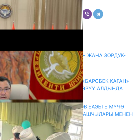
Бөлүшүү
Комментарийлер
Акыркы жаңылыктар
ГЕНДЕРДИК БАСМЫРЛООДОН ЖАНА ЗОРДУК-
ЗОМБУЛУКТАН КОРГОО
07.08.2026
КЫРГЫЗ ТАРЫХЫ ТАСМАДА: «БАРСБЕК КАГАН»
КӨРКӨМ ТАСМАСЫ ЖАРЫК КӨРҮҮ АЛДЫНДА
07.08.2026
ПРЕЗИДЕНТ САДЫР ЖАПАРОВ ЕАЭБГЕ МҮЧӨ
МАМЛЕКЕТТЕРДИН ӨКМӨТ БАШЧЫЛАРЫ МЕНЕН
ЖОЛУГУШТУ
07.08.2026
Абитуриент