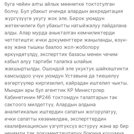
буга чейин алты айлык мөөнөткө токтотулган
болчу. Бул убакыт ичинде алардын аккредитация
жүргүзүүгө укугу жок эле. Бирок уюмдун
жетекчилиги бул убакытты натыйжалуу пайдалана
алды. Алар мурда аныкталган кемчиликтерди
четтетишти: ички документтери жаңыланды, өзүн-
өзү жана тышкы баалоо жол-жоболору
өркүндөтүлдү, эксперттик базасы менен чечим
кабыл алуу тартиби талапка ылайык
жакшыртылды. Ошондой эле укуктук шайкештикти
камсыздоо үчүн уюмдун Уставына да тиешелүү
өзгөртүүлөр киргизилип, кайрадан иштелип чыкты.
Мындан ары бул агенттик КР Министрлер
Кабинетинин №246 токтомдун талаптарын так
сактоого милдеттүү. Алардын алдына
аналитикалык иштердин сапатын жогорулатуу,
ички сапатты көзөмөлдөө, эксперттердин
квалификациясын үзгүлтүксүз өстүрүү жана ар бир
чечимди так документтештирүү боюнча кошумча