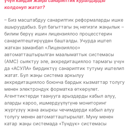
үчүн кандай жаңы санариптик куралдарды
колдонуп жатат?
– Биз масштабдуу санариптик реформаларды ишке
ашыруудабыз. Бул багыттагы эң негизги жаңылык –
билим берүү ишин лицензиялоо процесстерин
санариптештирүүдөн башталды. Учурда иштеп
жаткан заманбап «Лицензиялоо»
автоматташтырылган маалыматтык системасы
(АМС) сыяктуу эле, аккредитациялоо тармагы үчүн
да «АСУЛА» бирдиктүү санариптик тутуму иштелип
жатат. Бул жаңы система аркылуу
аккредитациялоо боюнча бардык кызматтар толугу
менен электрондук форматка өткөрүлөт.
Агенттиктерди таанууга арыздарды кабыл алуу,
аларды кароо, ишмердүүлүгүнө мониторинг
жүргүзүү жана акыркы чечимдерди кабыл алуу
толугу менен автоматташтырылат. Муну менен
катар жаңы системада «Түндүк» системасы