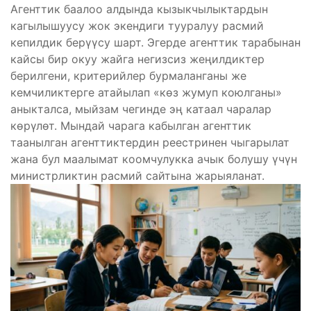
Агенттик баалоо алдында кызыкчылыктардын
кагылышуусу жок экендиги тууралуу расмий
кепилдик берүүсу шарт. Эгерде агенттик тарабынан
кайсы бир окуу жайга негизсиз жеңилдиктер
берилгени, критерийлер бурмаланганы же
кемчиликтерге атайылап «көз жумуп коюлганы»
аныкталса, мыйзам чегинде эң катаал чаралар
көрүлөт. Мындай чарага кабылган агенттик
таанылган агенттиктердин реестринен чыгарылат
жана бул маалымат коомчулукка ачык болушу үчүн
министрликтин расмий сайтына жарыяланат.