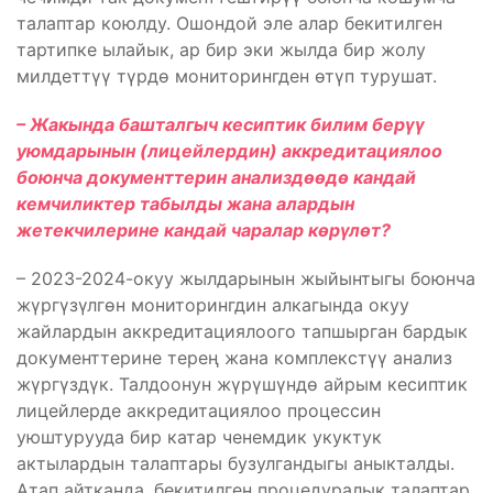
талаптар коюлду. Ошондой эле алар бекитилген
тартипке ылайык, ар бир эки жылда бир жолу
милдеттүү түрдө мониторингден өтүп турушат.
– Жакында башталгыч кесиптик билим берүү
уюмдарынын (лицейлердин) аккредитациялоо
боюнча документтерин анализдөөдө кандай
кемчиликтер табылды жана алардын
жетекчилерине кандай чаралар көрүлөт?
– 2023-2024-окуу жылдарынын жыйынтыгы боюнча
жүргүзүлгөн мониторингдин алкагында окуу
жайлардын аккредитациялоого тапшырган бардык
документтерине терең жана комплекстүү анализ
жүргүздүк. Талдоонун жүрүшүндө айрым кесиптик
лицейлерде аккредитациялоо процессин
уюштурууда бир катар ченемдик укуктук
актылардын талаптары бузулгандыгы аныкталды.
Атап айтканда, бекитилген процедуралык талаптар