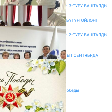
ЖОЖДОРГО КАБЫЛ АЛУУНУН 3-ТУРУ БАШТАЛДЫ
27.07.2026
ӨЗҮҢДҮН КЕЛЕЧЕГИҢ ҮЧҮН БҮГҮН ОЙЛОН!
20.07.2026
ЖОЖДОРГО КАБЫЛ АЛУУНУН 2-ТУРУ БАШТАЛДЫ
20.07.2026
Медиа
СУЗАКТА 750 ОРУНДУУ МЕКТЕП СЕНТЯБРДА
ПАЙДАЛАНУУГА БЕРИЛЕТ
07.08.2025
Улуу Жеңиштин жандуу сөзү
29.04.2025
Награды в преддверии Дня Победы
29.04.2025