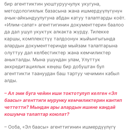
бир агенттиктин уюштуруучулук укугуна,
методологиялык базасына жана ишмердүүлүгүнүн
ачык-айкындуулугуна абдан катуу талаптарды коёт.
«Илим-сапат» агенттигинин документтерин баалоо
да дал ушул укуктук алкакта жүрдү. Тилекке
каршы, комплекстүү талдоонун жыйынтыгында
алардын документтеринде мыйзам талаптарына
олуттуу дал келбестиктер жана кемчиликтер
аныкталды. Мына ушундан улам, Улуттук
аккредитациялык кеңеш бир добуштан бул
агенттикти таануудан баш тартуу чечимин кабыл
алды.
– Ал эми буга чейин иши токтотулуп келген «Эл
баасы» агенттиги мурунку кемчиликтерин кантип
четтетти? Мындан ары алардын ишине кандай
кошумча талаптар коюлат?
– Ооба, «Эл баасы» агенттигинин ишмердүүлүгү