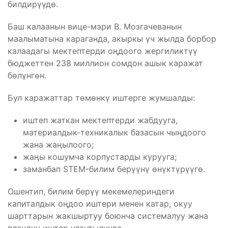
билдирүүдө.
Баш калаанын вице-мэри В. Мозгачеванын
маалыматына караганда, акыркы үч жылда борбор
калаадагы мектептерди оңдоого жергиликтүү
бюджеттен 238 миллион сомдон ашык каражат
бөлүнгөн.
Бул каражаттар төмөнкү иштерге жумшалды:
иштеп жаткан мектептерди жабдууга,
материалдык-техникалык базасын чыңдоого
жана жаңылоого;
жаңы кошумча корпустарды курууга;
заманбап STEM-билим берүүнү өнүктүрүүгө.
Ошентип, билим берүү мекемелериндеги
капиталдык оңдоо иштери менен катар, окуу
шарттарын жакшыртуу боюнча системалуу жана