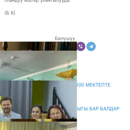
пландуу иштер улантылууда.
(Б К)
Бөлүшүү
Комментарийлер
Акыркы жаңылыктар
ПРЕЗИДЕНТТИН ЖАРЛЫГЫ: 500 МЕКТЕПТЕ
ШАХМАТ ИЙРИМИ АЧЫЛАТ
06.08.2026
СҮЛҮКТҮ: ӨЗГӨЧӨ МУКТАЖДЫГЫ БАР БАЛДАР
ҮЧҮН БОРБОР АЧЫЛДЫ
06.08.2026