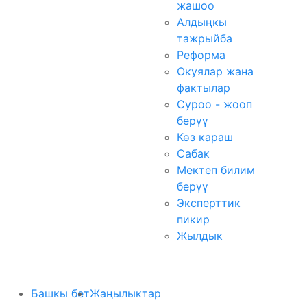
жашоо
Алдыңкы
тажрыйба
Реформа
Окуялар жана
фактылар
Суроо - жооп
берүү
Көз караш
Сабак
Мектеп билим
берүү
Эксперттик
пикир
Жылдык
Башкы бет
Жаңылыктар