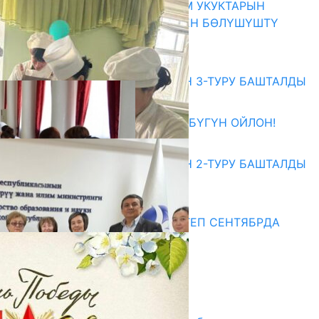
КЫРГЫЗ ЭКСПЕРТТЕРИ АДАМ УКУКТАРЫН
ОКУТУУ ТАЖРЫЙБАСЫ МЕНЕН БӨЛҮШҮШТҮ
06.08.2026
Абитуриент
ЖОЖДОРГО КАБЫЛ АЛУУНУН 3-ТУРУ БАШТАЛДЫ
27.07.2026
ӨЗҮҢДҮН КЕЛЕЧЕГИҢ ҮЧҮН БҮГҮН ОЙЛОН!
20.07.2026
ЖОЖДОРГО КАБЫЛ АЛУУНУН 2-ТУРУ БАШТАЛДЫ
20.07.2026
Медиа
СУЗАКТА 750 ОРУНДУУ МЕКТЕП СЕНТЯБРДА
ПАЙДАЛАНУУГА БЕРИЛЕТ
07.08.2025
Улуу Жеңиштин жандуу сөзү
29.04.2025