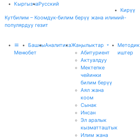
Кыргызча
Русский
Кирүү
Кутбилим – Коомдук-билим берүү жана илимий-
популярдуу гезит
Башкы
Аналитика
Жаңылыктар
Методик
Меню
бет
Абитуриент
иштер
Актуалдуу
Мектепке
чейинки
билим берүү
Аял жана
коом
Сынак
Инсан
Эл аралык
кызматташтык
Илим жана