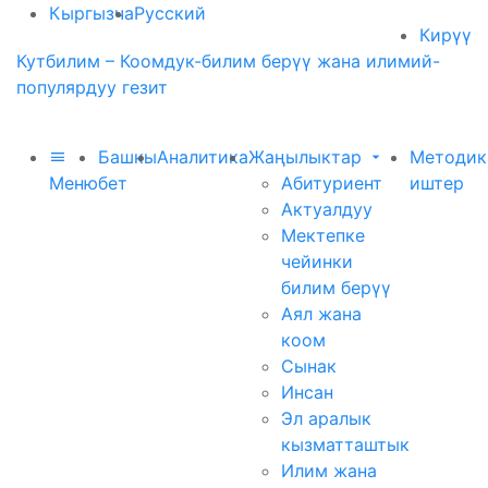
Кыргызча
Русский
Кирүү
Кутбилим – Коомдук-билим берүү жана илимий-
популярдуу гезит
Башкы
Аналитика
Жаңылыктар
Методик
Меню
бет
Абитуриент
иштер
Актуалдуу
Мектепке
чейинки
билим берүү
Аял жана
коом
Сынак
Инсан
Эл аралык
кызматташтык
Илим жана