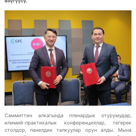
өнүгүүсү.
Саммиттин алкагында пленардык отурумудар,
илимий-практикалык конференциялар, тегерек
столдор, панелдик талкуулар орун алды. Мына