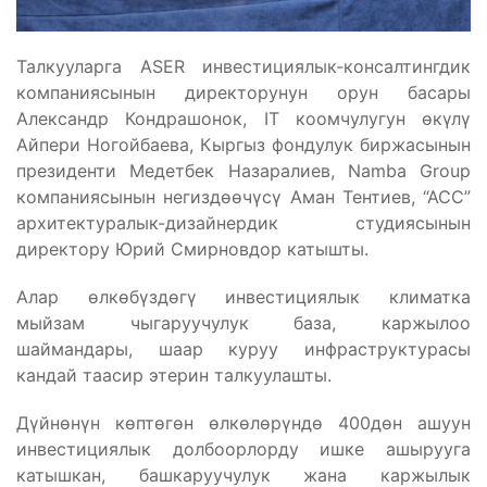
Талкууларга ASER инвестициялык-консалтингдик
компаниясынын директорунун орун басары
Александр Кондрашонок, IT коомчулугун өкүлү
Айпери Ногойбаева, Кыргыз фондулук биржасынын
президенти Медетбек Назаралиев, Namba Group
компаниясынын негиздөөчүсү Аман Тентиев, “АСС”
архитектуралык-дизайнердик студиясынын
директору Юрий Смирновдор катышты.
Алар өлкөбүздөгү инвестициялык климатка
мыйзам чыгаруучулук база, каржылоо
шаймандары, шаар куруу инфраструктурасы
кандай таасир этерин талкуулашты.
Дүйнөнүн көптөгөн өлкөлөрүндө 400дөн ашуун
инвестициялык долбоорлорду ишке ашырууга
катышкан, башкаруучулук жана каржылык