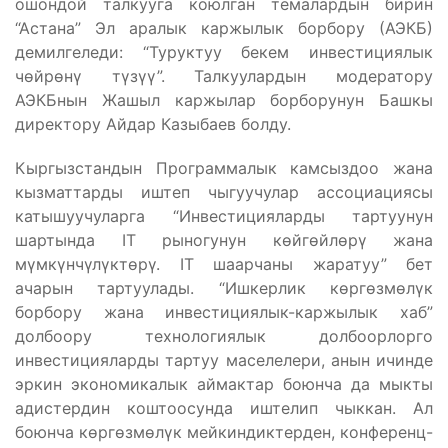
ошондой талкууга коюлган темалардын бирин
“Астана” Эл аралык каржылык борбору (АЭКБ)
демилгеледи: “Туруктуу бекем инвестициялык
чөйрөнү түзүү”. Талкуулардын модератору
АЭКБнын Жашыл каржылар борборунун Башкы
директору Айдар Казыбаев болду.
Кыргызстандын Программалык камсыздоо жана
кызматтарды иштеп чыгуучулар ассоциациясы
катышуучуларга “Инвестицияларды тартуунун
шартында IT рыногунун көйгөйлөрү жана
мүмкүнчүлүктөрү. IT шаарчаны жаратуу” бет
ачарын тартуулады. “Ишкерлик көргөзмөлүк
борбору жана инвестициялык-каржылык хаб”
долбоору технологиялык долбоорлорго
инвестицияларды тартуу маселелери, анын ичинде
эркин экономикалык аймактар боюнча да мыкты
адистердин коштоосунда иштелип чыккан. Ал
боюнча көргөзмөлүк мейкиндиктерден, конференц-