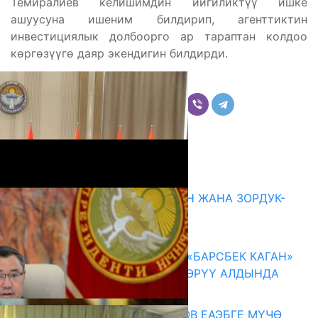
Темиралиев келишимдин ийгиликтүү ишке
ашуусуна ишеним билдирип, агенттиктин
инвестициялык долбоорго ар тараптан колдоо
көргөзүүгө даяр экендигин билдирди.
Бөлүшүү
Комментарийлер
Акыркы жаңылыктар
ГЕНДЕРДИК БАСМЫРЛООДОН ЖАНА ЗОРДУК-
ЗОМБУЛУКТАН КОРГОО
07.08.2026
КЫРГЫЗ ТАРЫХЫ ТАСМАДА: «БАРСБЕК КАГАН»
КӨРКӨМ ТАСМАСЫ ЖАРЫК КӨРҮҮ АЛДЫНДА
07.08.2026
ПРЕЗИДЕНТ САДЫР ЖАПАРОВ ЕАЭБГЕ МҮЧӨ