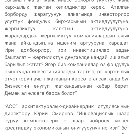
каржылык жактан кепилдиктер керек. “Аталган
борборду жаратуунун алкагында инвесторлор
улуттук фондулук биржасынын активдүүлүгүнө,
жергиликтүү калктын активдүүлүгүнө,
жарандардын жергиликтүү компаниялардын ачык
жана айкындыгына ишеним артуусуна карашат.
Ири долбоорлор, ири инвестициялар аздан
башталат – жергиликтүү деңгээлде кандай иш алып
барылып жатат? Эгер биз компаниялар өз фондулук
рыногунда инвестицияларды тартып, өз каржылык
отчетторун ачып жатканын көрсөтө алсак, анда бул
бизнестин өнүгүп жаткандыгынан кабар берет.
Демек ал өлкөгө барса болот”.
“АСС” архитектуралык-дизайнердик студиясынын
директору Юрий Смирнов “Инновациялык шаар
куруу комплекстери – шаар чөйрөсү менен
креативдүү экономиканын өнүгүүсүнүн негизи” бет