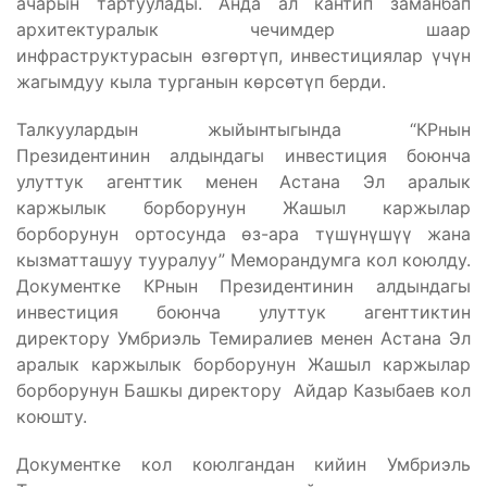
ачарын тартуулады. Анда ал кантип заманбап
архитектуралык чечимдер шаар
инфраструктурасын өзгөртүп, инвестициялар үчүн
жагымдуу кыла турганын көрсөтүп берди.
Талкуулардын жыйынтыгында “КРнын
Президентинин алдындагы инвестиция боюнча
улуттук агенттик менен Астана Эл аралык
каржылык борборунун Жашыл каржылар
борборунун ортосунда өз-ара түшүнүшүү жана
кызматташуу тууралуу” Меморандумга кол коюлду.
Документке КРнын Президентинин алдындагы
инвестиция боюнча улуттук агенттиктин
директору Умбриэль Темиралиев менен Астана Эл
аралык каржылык борборунун Жашыл каржылар
борборунун Башкы директору Айдар Казыбаев кол
коюшту.
Документке кол коюлгандан кийин Умбриэль