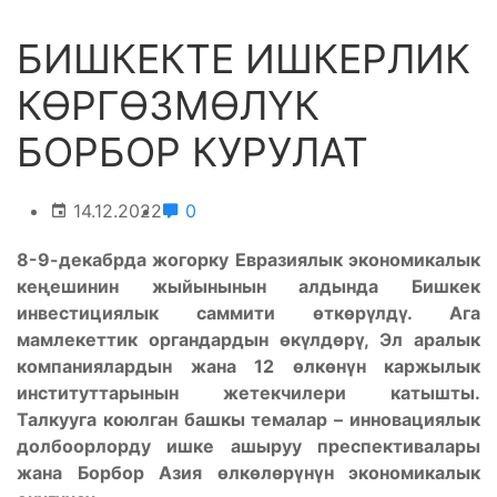
БИШКЕКТЕ ИШКЕРЛИК
КӨРГӨЗМӨЛҮК
БОРБОР КУРУЛАТ
14.12.2022
0
8-9-декабрда жогорку Евразиялык экономикалык
кеңешинин жыйынынын алдында Бишкек
инвестициялык саммити өткөрүлдү. Ага
мамлекеттик органдардын өкүлдөрү, Эл аралык
компаниялардын жана 12 өлкөнүн каржылык
институттарынын жетекчилери катышты.
Талкууга коюлган башкы темалар – инновациялык
долбоорлорду ишке ашыруу преспективалары
жана Борбор Азия өлкөлөрүнүн экономикалык