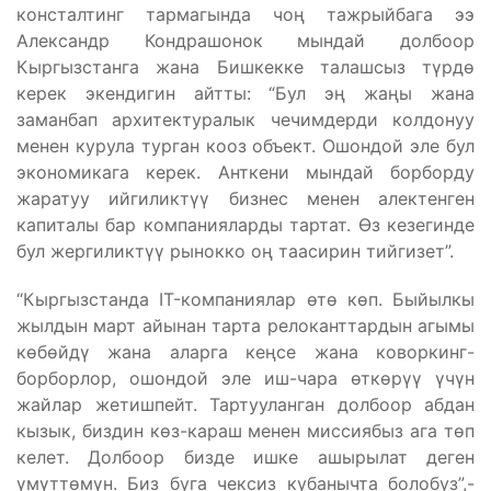
консталтинг тармагында чоң тажрыйбага ээ
Александр Кондрашонок мындай долбоор
Кыргызстанга жана Бишкекке талашсыз түрдө
керек экендигин айтты: “Бул эң жаңы жана
заманбап архитектуралык чечимдерди колдонуу
менен курула турган кооз объект. Ошондой эле бул
экономикага керек. Анткени мындай борборду
жаратуу ийгиликтүү бизнес менен алектенген
капиталы бар компанияларды тартат. Өз кезегинде
бул жергиликтүү рынокко оң таасирин тийгизет”.
“Кыргызстанда IT-компаниялар өтө көп. Быйылкы
жылдын март айынан тарта релоканттардын агымы
көбөйдү жана аларга кеңсе жана коворкинг-
борборлор, ошондой эле иш-чара өткөрүү үчүн
жайлар жетишпейт. Тартууланган долбоор абдан
кызык, биздин көз-караш менен миссиябыз ага төп
келет. Долбоор бизде ишке ашырылат деген
үмүттөмүн. Биз буга чексиз кубанычта болобуз”,-