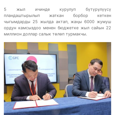
5 жыл ичинде курулуп бүтүрүлүүсү
пландаштырылып жаткан борбор кеткен
чыгымдарды 25 жылда актап, жаңы 6000 жумуш
ордун камсыздоо менен бюджетке жыл сайын 22
миллион доллар салык төлөп турмакчы.