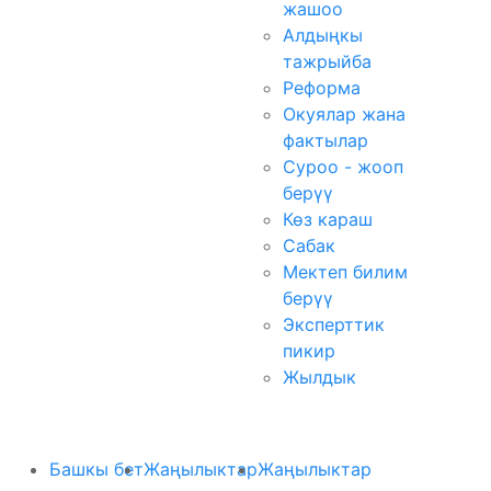
жашоо
Алдыңкы
тажрыйба
Реформа
Окуялар жана
фактылар
Суроо - жооп
берүү
Көз караш
Сабак
Мектеп билим
берүү
Эксперттик
пикир
Жылдык
Башкы бет
Жаңылыктар
Жаңылыктар