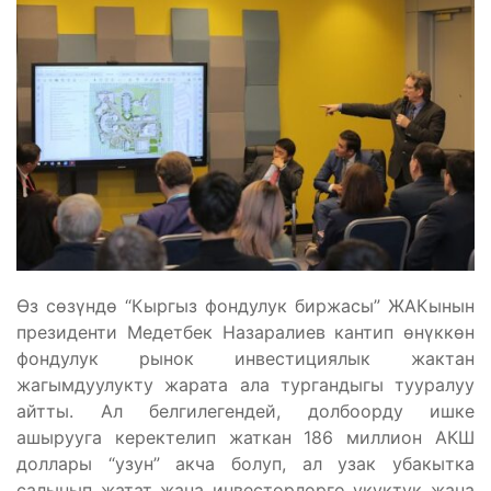
Өз сөзүндө “Кыргыз фондулук биржасы” ЖАКынын
президенти Медетбек Назаралиев кантип өнүккөн
фондулук рынок инвестициялык жактан
жагымдуулукту жарата ала тургандыгы тууралуу
айтты. Ал белгилегендей, долбоорду ишке
ашырууга керектелип жаткан 186 миллион АКШ
доллары “узун” акча болуп, ал узак убакытка
салынып жатат жана инвесторлорго укуктук жана