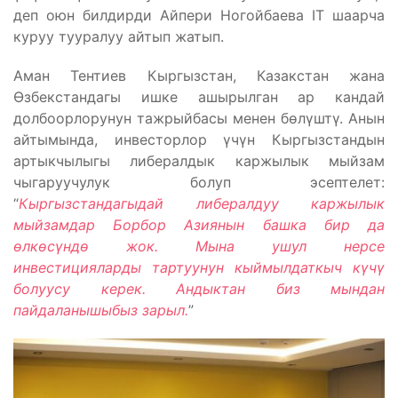
деп оюн билдирди Айпери Ногойбаева IT шаарча
куруу тууралуу айтып жатып.
Аман Тентиев Кыргызстан, Казакстан жана
Өзбекстандагы ишке ашырылган ар кандай
долбоорлорунун тажрыйбасы менен бөлүштү. Анын
айтымында, инвесторлор үчүн Кыргызстандын
артыкчылыгы либералдык каржылык мыйзам
чыгаруучулук болуп эсептелет:
“
Кыргызстандагыдай либералдуу каржылык
мыйзамдар Борбор Азиянын башка бир да
өлкөсүндө жок. Мына ушул нерсе
инвестицияларды тартуунун кыймылдаткыч күчү
болуусу керек. Андыктан биз мындан
пайдаланышыбыз зарыл.
”