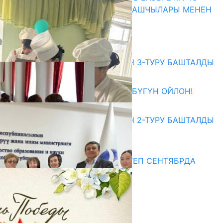
МАМЛЕКЕТТЕРДИН ӨКМӨТ БАШЧЫЛАРЫ МЕНЕН
ЖОЛУГУШТУ
07.08.2026
Абитуриент
ЖОЖДОРГО КАБЫЛ АЛУУНУН 3-ТУРУ БАШТАЛДЫ
27.07.2026
ӨЗҮҢДҮН КЕЛЕЧЕГИҢ ҮЧҮН БҮГҮН ОЙЛОН!
20.07.2026
ЖОЖДОРГО КАБЫЛ АЛУУНУН 2-ТУРУ БАШТАЛДЫ
20.07.2026
Медиа
СУЗАКТА 750 ОРУНДУУ МЕКТЕП СЕНТЯБРДА
ПАЙДАЛАНУУГА БЕРИЛЕТ
07.08.2025
Улуу Жеңиштин жандуу сөзү
29.04.2025