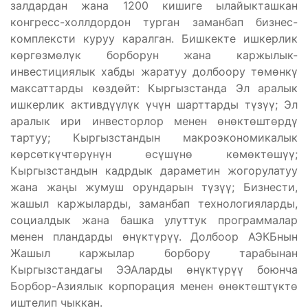
залдардан жана 1200 кишиге ылайыкташкан
конгресс-холлдордон турган заманбап бизнес-
комплексти куруу каралган. Бишкекте ишкерлик
көргөзмөлүк борборун жана каржылык-
инвестициялык хабды жаратуу долбоору төмөнкү
максаттарды көздөйт: Кыргызстанда Эл аралык
ишкерлик активдүүлүк үчүн шарттарды түзүү; Эл
аралык ири инвесторлор менен өнөктөштөрдү
тартуу; Кыргызстандын макроэкономикалык
көрсөткүчтөрүнүн өсүшүнө көмөктөшүү;
Кыргызстандын кадрдык дараметин жогорулатуу
жана жаңы жумуш орундарын түзүү; Бизнести,
жашыл каржыларды, заманбап технологияларды,
социалдык жана башка улуттук программалар
менен пландарды өнүктүрүү. Долбоор АЭКБнын
Жашыл каржылар борбору тарабынан
Кыргызстандагы ЭЭАларды өнүктүрүү боюнча
Борбор-Азиялык корпорация менен өнөктөштүктө
иштелип чыккан.