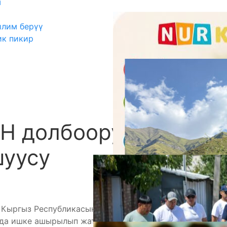
ш
илим берүү
ик пикир
CH долбоорунун
А
шуусу
 Кыргыз Республикасынын борбору Бишкек
да ишке ашырылып жаткан DIGITECH –