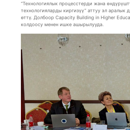
“Технологиялык процесстерди жана өндүрүшт
технологияларды киргизүү” аттуу эл аралык д
өттү. Долбоор Capacity Building in Higher Ed
колдоосу менен ишке ашырылууда.