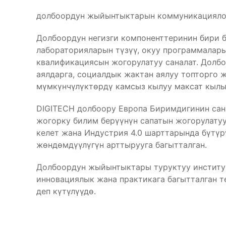
долбоордун жыйынтыктарын коммуникациялоо
Долбоордун негизги компоненттеринин бири б
лабораторияларын түзүү, окуу программалар
квалификациясын жогорулатуу саналат. Долбо
аялдарга, социалдык жактан аялуу топторго 
мүмкүнчүлүктөрдү камсыз кылуу максат кылы
DIGITECH долбоору Европа Биримдигинин сан
жогорку билим берүүнүн сапатын жогорулату
келет жана Индустрия 4.0 шарттарында бүтү
жөндөмдүүлүгүн арттырууга багытталган.
Долбоордун жыйынтыктары туруктуу институ
инновациялык жана практикага багытталган т
деп күтүлүүдө.