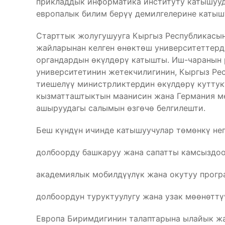
прикладдык информатика институту катышууд
европалык билим берүү демилгелерине катыш
Старттык жолугушууга Кыргыз Республикасын
жайларынан келген өнөктөш университеттерд
органдардын өкүлдөрү катышты. Иш-чаранын 
университетинин жетекчилигинин, Кыргыз Ре
тиешелүү министрликтердин өкүлдөрү куттук
кызматташтыктын маанисин жана Германия м
ашыруудагы салымын өзгөчө белгилешти.
Беш күндүн ичинде катышуучулар төмөнкү нег
долбоорду башкаруу жана сапатты камсыздоо
академиялык мобилдүүлүк жана окутуу прог
долбоордун туруктуулугу жана узак мөөнөттү
Европа Биримдигинин талаптарына ылайык жа