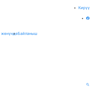
Кирүү
 жөнүндө
Байланыш