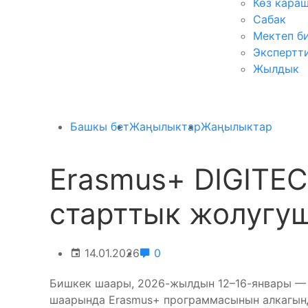
Көз кара
Сабак
Мектеп б
Экспертт
Жылдык
Башкы бет
Жаңылыктар
Жаңылыктар
Erasmus+ DIGITE
старттык жолугу
14.01.2026
0
Бишкек шаары, 2026-жылдын 12–16-январы —
шаарында Erasmus+ программасынын алкагын