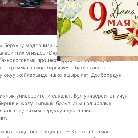
м берүүнү модернизациялоого жана жасалма
нариптик эгиздер (Digital Twins) сыяктуу
Технологиялык процесстерди жана өндүрүштү
программаларына киргизүүгө багытталган.
у окуу жайларында ишке ашырылат. Долбоордун
ялык университети саналат. Бул университет үчүн
биринчи жолу чыгышы болуп, анын эл аралык
к жогорку билим берүүнүн деңгээлин
ет.
сынын жаңы бенефициары — Кыргыз-Герман