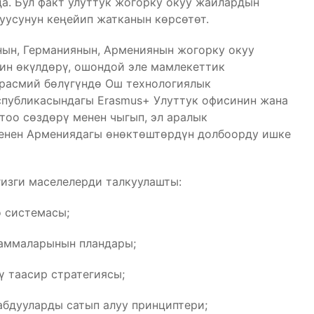
а. Бул факт улуттук жогорку окуу жайлардын
уусунун кеңейип жатканын көрсөтөт.
ын, Германиянын, Армениянын жогорку окуу
ин өкүлдөрү, ошондой эле мамлекеттик
расмий бөлүгүндө Ош технологиялык
спубликасындагы Erasmus+ Улуттук офисинин жана
тоо сөздөрү менен чыгып, эл аралык
енен Армениядагы өнөктөштөрдүн долбоорду ишке
изги маселелерди талкуулашты:
 системасы;
раммаларынын пландары;
ү таасир стратегиясы;
бдууларды сатып алуу принциптери;