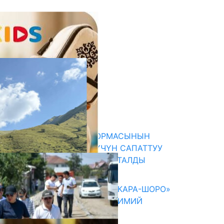
кыркы жаңылыктар
«НУРКИДС» ЭКОПЛАТФОРМАСЫНЫН
ТААНЫТЫМЫ: БАЛДАР ҮЧҮН САПАТТУУ
КЫРГЫЗЧА КОНТЕНТ СУНУШТАЛДЫ
06.08.2026
ОШМУНУН ОКУТУУЧУЛАРЫ «КАРА-ШОРО»
ЖАРАТЫЛЫШ ПАРКЫНДА ИЛИМИЙ
ЭКСПЕДИЦИЯ ӨТКӨРҮШТҮ