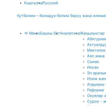
Кыргызча
Русский
Кутбилим – Коомдук-билим берүү жана илимий
Меню
Башкы бет
Аналитика
Жаңылыктар
Абитурие
Актуалду
Мектепке
Аял жана
Сынак
Инсан
Эл аралы
Илим жан
Алдыңкы 
Реформа
Окуялар 
Суроо - 