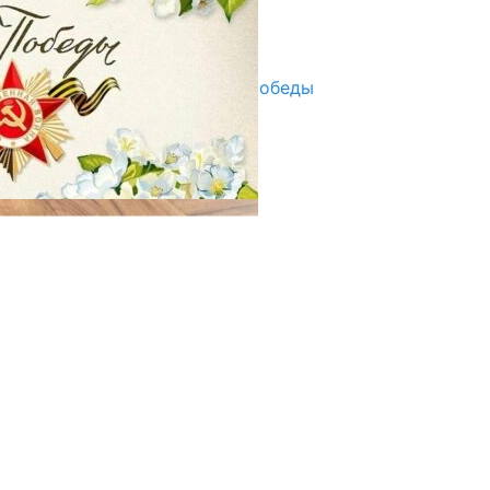
Улуу Жеңиштин жандуу сөзү
29.04.2025
Награды в преддверии Дня Победы
29.04.2025