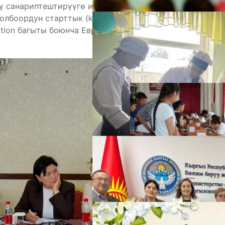
ү санариптештирүүгө инновациялык
олбоордун старттык (kick-off) жолугушуусу болуп
ucation багыты боюнча Европа Биримдигинин
А
М