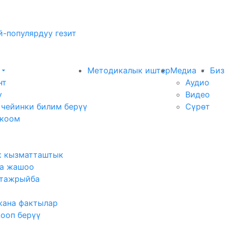
-популярдуу гезит
Методикалык иштер
Медиа
Биз
нт
Аудио
у
Видео
 чейинки билим берүү
Сүрөт
 коом
к кызматташтык
а жашоо
тажрыйба
жана фактылар
жооп берүү