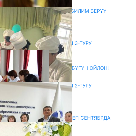
06.08.2026
МЭР АЙБЕК ДЖУНУШАЛИЕВ БИЛИМ БЕРҮҮ
МЕКЕМЕЛЕРИН КЫДЫРДЫ
06.08.2026
битуриент
ЖОЖДОРГО КАБЫЛ АЛУУНУН 3-ТУРУ
БАШТАЛДЫ
27.07.2026
ӨЗҮҢДҮН КЕЛЕЧЕГИҢ ҮЧҮН БҮГҮН ОЙЛОН!
20.07.2026
ЖОЖДОРГО КАБЫЛ АЛУУНУН 2-ТУРУ
БАШТАЛДЫ
20.07.2026
едиа
СУЗАКТА 750 ОРУНДУУ МЕКТЕП СЕНТЯБРДА
ПАЙДАЛАНУУГА БЕРИЛЕТ
07.08.2025