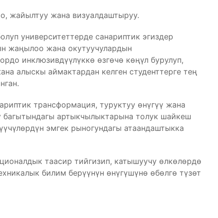
, жайылтуу жана визуалдаштыруу.
олуп университеттерде санариптик эгиздер
ын жаңылоо жана окутуучулардын
ордо инклюзивдүүлүккө өзгөчө көңүл бурулуп,
жана алыскы аймактардан келген студенттерге тең
нган.
ариптик трансформация, туруктуу өнүгүү жана
у багытындагы артыкчылыктарына толук шайкеш
рүүчүлөрдүн эмгек рыногундагы атаандаштыкка
ционалдык таасир тийгизип, катышуучу өлкөлөрдө
ехникалык билим берүүнүн өнүгүшүнө өбөлгө түзөт