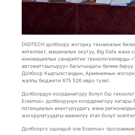
DIGITECH долбоору жогорку техникалык били
интеллект, машиналык окутуу, Big Data жана са
инновациялык санариптик технологияларды «
автоматташтыруу» багытындагы билим берүү 
Долбоор Кыргызстандын, Армениянын жогорк
жалпы бюджети 675 526 евро түзөт.
Долбоордун координатору болуп Ош технологи
Erasmus+ долбоорунун координатору катары 
потенциалын өнүктүрүүдөгү жана регионалды
жогорулатуудагы маанилүү этап болуп эсептел
Долбоорго ошондой эле Erasmus+ программа