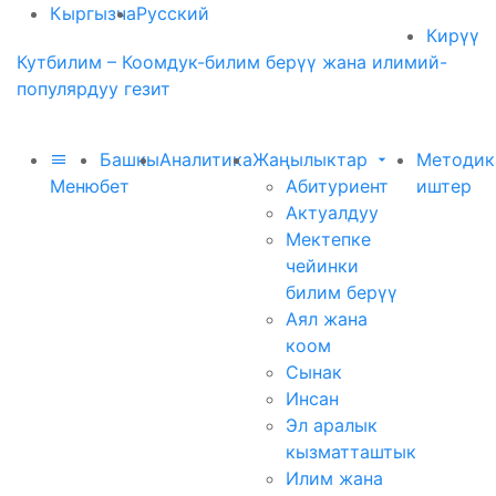
Кыргызча
Русский
Кирүү
Кутбилим – Коомдук-билим берүү жана илимий-
популярдуу гезит
Башкы
Аналитика
Жаңылыктар
Методик
Меню
бет
Абитуриент
иштер
Актуалдуу
Мектепке
чейинки
билим берүү
Аял жана
коом
Сынак
Инсан
Эл аралык
кызматташтык
Илим жана