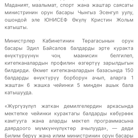
Маданият, маалымат, спорт жана жаштар саясаты
министринин орун басары Чынгыз Эсенгул уулу,
ошондой эле ЮНИСЕФ Өкүлү Кристин Жольм
катышты.
Министрлер Кабинетинин Төрагасынын орун
басары Эдил Байсалов балдарды эрте куракта
өнүктүрүүнүн чоң маанисин белгилеп,
китепканалардын профилин өзгөртүү зарылдыгын
билдирди. Өкмөт китепканалардын базасында 150
балдарды өнүктүрүү борборун ачып, аларга 1
жаштан 6 жашка чейинки 5 миңден ашык бала
катышууда.
«Жүргүзүлүп жаткан демилгелердин аркасында
мектепке чейинки курактагы балдарды көбүрөөк
камтууга жана аларды мектеп программасына
даярдоого мүмкүнчүлүктөр ачылууда», — деди
Билим берүү жана илим министринин орун басары