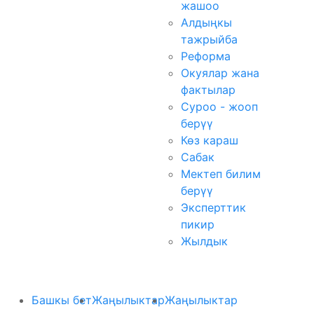
жашоо
Алдыңкы
тажрыйба
Реформа
Окуялар жана
фактылар
Суроо - жооп
берүү
Көз караш
Сабак
Мектеп билим
берүү
Эксперттик
пикир
Жылдык
Башкы бет
Жаңылыктар
Жаңылыктар