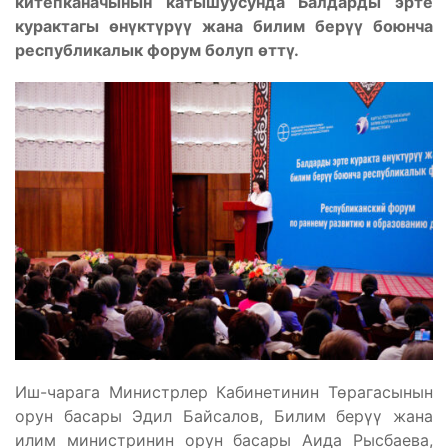
китепканачынын катышуусунда Балдарды эрте
курактагы өнүктүрүү жана билим берүү боюнча
республикалык форум болуп өттү.
Иш-чарага Министрлер Кабинетинин Төрагасынын
орун басары Эдил Байсалов, Билим берүү жана
илим министринин орун басары Аида Рысбаева,