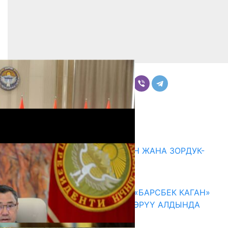
Бөлүшүү
Комментарийлер
Акыркы жаңылыктар
ГЕНДЕРДИК БАСМЫРЛООДОН ЖАНА ЗОРДУК-
ЗОМБУЛУКТАН КОРГОО
07.08.2026
КЫРГЫЗ ТАРЫХЫ ТАСМАДА: «БАРСБЕК КАГАН»
КӨРКӨМ ТАСМАСЫ ЖАРЫК КӨРҮҮ АЛДЫНДА
07.08.2026