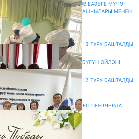
ПРЕЗИДЕНТ САДЫР ЖАПАРОВ ЕАЭБГЕ МҮЧӨ
МАМЛЕКЕТТЕРДИН ӨКМӨТ БАШЧЫЛАРЫ МЕНЕН
ЖОЛУГУШТУ
07.08.2026
Абитуриент
ЖОЖДОРГО КАБЫЛ АЛУУНУН 3-ТУРУ БАШТАЛДЫ
27.07.2026
ӨЗҮҢДҮН КЕЛЕЧЕГИҢ ҮЧҮН БҮГҮН ОЙЛОН!
20.07.2026
ЖОЖДОРГО КАБЫЛ АЛУУНУН 2-ТУРУ БАШТАЛДЫ
20.07.2026
Медиа
СУЗАКТА 750 ОРУНДУУ МЕКТЕП СЕНТЯБРДА
ПАЙДАЛАНУУГА БЕРИЛЕТ
07.08.2025
Улуу Жеңиштин жандуу сөзү
29.04.2025