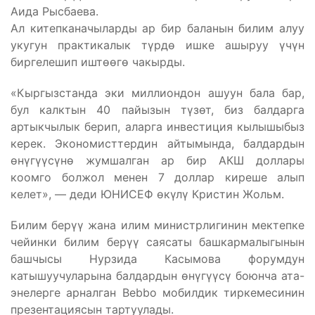
Аида Рысбаева.
Ал китепканачыларды ар бир баланын билим алуу
укугун практикалык түрдө ишке ашыруу үчүн
биргелешип иштөөгө чакырды.
«Кыргызстанда эки миллиондон ашуун бала бар,
бул калктын 40 пайызын түзөт, биз балдарга
артыкчылык берип, аларга инвестиция кылышыбыз
керек. Экономисттердин айтымында, балдардын
өнүгүүсүнө жумшалган ар бир АКШ доллары
коомго болжол менен 7 доллар киреше алып
келет», — деди ЮНИСЕФ өкүлү Кристин Жольм.
Билим берүү жана илим министрлигинин мектепке
чейинки билим берүү саясаты башкармалыгынын
башчысы Нурзида Касымова форумдун
катышуучуларына балдардын өнүгүүсү боюнча ата-
энелерге арналган Bebbo мобилдик тиркемесинин
презентациясын тартуулады.