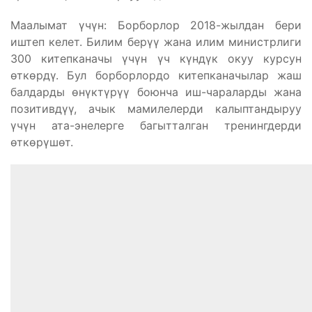
Маалымат үчүн: Борборлор 2018-жылдан бери
иштеп келет. Билим берүү жана илим министрлиги
300 китепканачы үчүн үч күндүк окуу курсун
өткөрдү. Бул борборлордо китепканачылар жаш
балдарды өнүктүрүү боюнча иш-чараларды жана
позитивдүү, ачык мамилелерди калыптандыруу
үчүн ата-энелерге багытталган тренингдерди
өткөрүшөт.