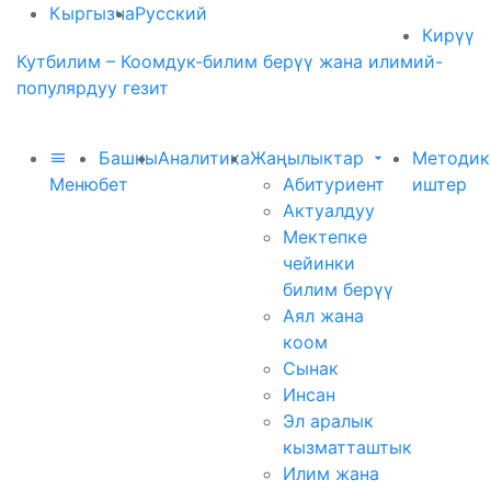
Кыргызча
Русский
Кирүү
Кутбилим – Коомдук-билим берүү жана илимий-
популярдуу гезит
Башкы
Аналитика
Жаңылыктар
Методик
Меню
бет
Абитуриент
иштер
Актуалдуу
Мектепке
чейинки
билим берүү
Аял жана
коом
Сынак
Инсан
Эл аралык
кызматташтык
Илим жана