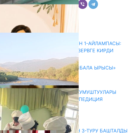
Комментарийлер
Акыркы жаңылыктар
ДИРЕКТОРЛОРДУ ТАНДООНУН 1-АЙЛАМПАСЫ:
1102 ТАЛАПКЕР КАДРДЫК РЕЗЕРВГЕ КИРДИ
05.08.2026
192 МИҢГЕ ЖАКЫН БАЛАГА «БАЛА ЫРЫСЫ»
ЖӨЛӨК ПУЛУ ДАЙЫНДАЛДЫ
05.08.2026
ОШМУ МЕНЕН ФЕРМУНУН ОКУМУШТУУЛАРЫ
БИРГЕЛЕШКЕН ИЛИМИЙ ЭКСПЕДИЦИЯ
УЮШТУРУШТУ
05.08.2026
Абитуриент
ЖОЖДОРГО КАБЫЛ АЛУУНУН 3-ТУРУ БАШТАЛДЫ