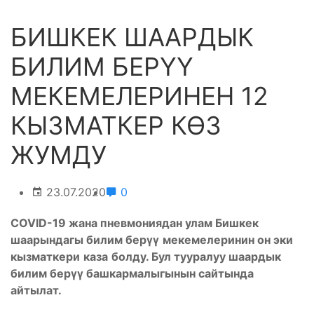
БИШКЕК ШААРДЫК
БИЛИМ БЕРҮҮ
МЕКЕМЕЛЕРИНЕН 12
КЫЗМАТКЕР КӨЗ
ЖУМДУ
23.07.2020
0
СOVID-19 жана пневмониядан улам Бишкек
шаарындагы билим бер
үү
мекемелеринин
он эки
кызматкери
каза
болду
.
Бул
тууралуу
шаардык
билим
бер
үү
башкармалыгынын
сайтында
айтылат.