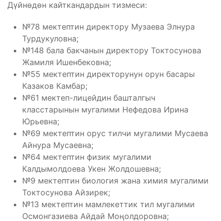
Дүйнөдөн кайткандардын тизмеси:
№78 мектептин директору Музаева Элнура
Турдукуловна;
№148 бала бакчанын директору Токтосунова
Жамиля Ишенбековна;
№55 мектептин директорунун орун басары
Казаков Камбар;
№61 мектеп-лицейдин башталгыч
класстарынын мугалими Нефедова Ирина
Юрьевна;
№69 мектептин орус тилчи мугалими Мусаева
Айнура Мусаевна;
№64 мектептин физик мугалими
Калдымолдоева Укен Жолдошевна;
№9 мектептин биология жана химия мугалими
Токтосунова Айзирек;
№13 мектептин мамлекеттик тил мугалими
Осмонгазиева Айдай Моңолдоровна;