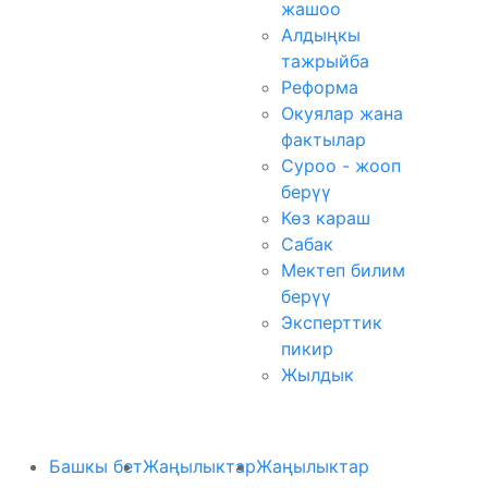
жашоо
Алдыңкы
тажрыйба
Реформа
Окуялар жана
фактылар
Суроо - жооп
берүү
Көз караш
Сабак
Мектеп билим
берүү
Эксперттик
пикир
Жылдык
Башкы бет
Жаңылыктар
Жаңылыктар